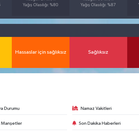
5
Yağış Olasılığı: %80
Yağış Olasılığı: %87
Hassaslar için sağlıksız
Sağlıksız
va Durumu
Namaz Vakitleri
 Manşetler
Son Dakika Haberleri