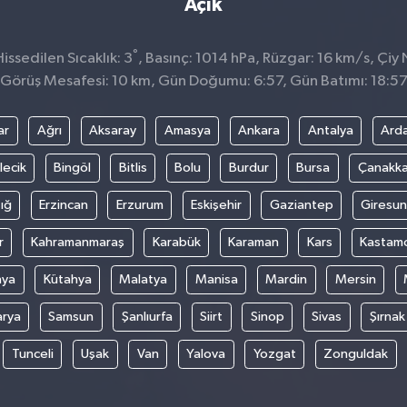
Açık
°
ssedilen Sıcaklık: 3
, Basınç: 1014 hPa, Rüzgar: 16 km/s, Çiy 
Görüş Mesafesi: 10 km, Gün Doğumu: 6:57, Gün Batımı: 18:5
ar
Ağrı
Aksaray
Amasya
Ankara
Antalya
Ard
lecik
Bingöl
Bitlis
Bolu
Burdur
Bursa
Çanakka
ığ
Erzincan
Erzurum
Eskişehir
Gaziantep
Giresun
r
Kahramanmaraş
Karabük
Karaman
Kars
Kastam
nya
Kütahya
Malatya
Manisa
Mardin
Mersin
arya
Samsun
Şanlıurfa
Siirt
Sinop
Sivas
Şırnak
Tunceli
Uşak
Van
Yalova
Yozgat
Zonguldak