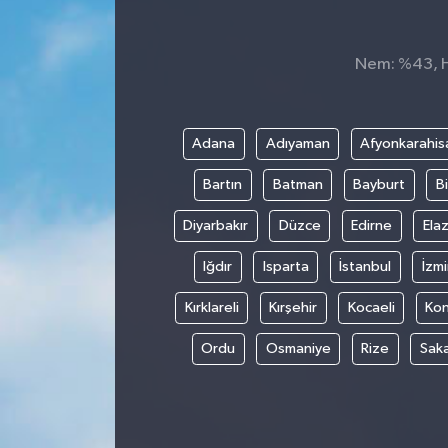
Spor
Nem: %43, Hi
Teknoloji
Tokat Haberleri
Adana
Adıyaman
Afyonkarahis
Bartın
Batman
Bayburt
Bi
Yaşam
Diyarbakır
Düzce
Edirne
Elaz
Iğdır
Isparta
İstanbul
İzmi
Kırklareli
Kırşehir
Kocaeli
Ko
Ordu
Osmaniye
Rize
Sak