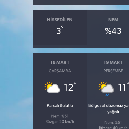
HISSEDILEN
NEM
°
3
%43
18 MART
19 MART
ÇARŞAMBA
PERŞEMBE
°
12
11
Parçalı Bulutlu
Bölgesel düzensiz y
yağışlı
Nem: %51
Rüzgar: 20 km/h
Nem: %61
Rüzgar: 40 km/h