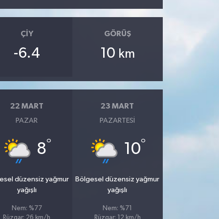
ÇIY
GÖRÜŞ
-6.4
10
km
22 MART
23 MART
PAZAR
PAZARTESI
°
°
8
10
esel düzensiz yağmur
Bölgesel düzensiz yağmur
yağışlı
yağışlı
Nem: %77
Nem: %71
Rüzgar: 26 km/h
Rüzgar: 12 km/h