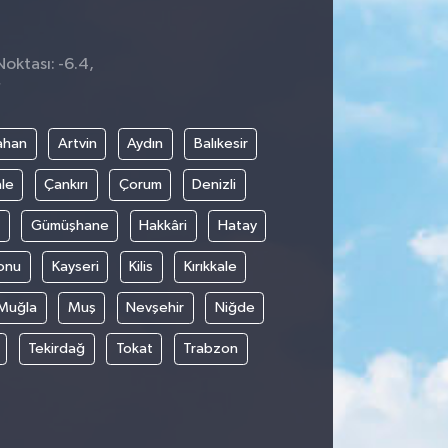
Noktası: -6.4,
7
ahan
Artvin
Aydın
Balıkesir
le
Çankırı
Çorum
Denizli
Gümüşhane
Hakkâri
Hatay
onu
Kayseri
Kilis
Kırıkkale
Muğla
Muş
Nevşehir
Niğde
Tekirdağ
Tokat
Trabzon