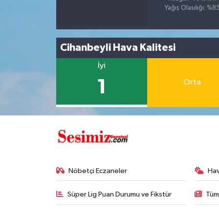
Yağış Olasılığı: %8
Cihanbeyli Hava Kalitesi
İyi
1
Orta
Nöbetçi Eczaneler
Ha
Süper Lig Puan Durumu ve Fikstür
Tüm