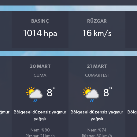
BASINÇ
RÜZGAR
1014
16
hpa
km/s
20 MART
21 MART
CUMA
CUMARTESI
°
°
°
8
8
ağmur
Bölgesel düzensiz yağmur
Bölgesel düzensiz yağmur
Bölg
yağışlı
yağışlı
Nem: %80
Nem: %74
Rüzgar: 21 km/h
Rüzgar: 30 km/h