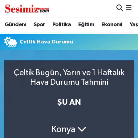
Dünya
Nöbetçi Eczaneler
Gündem
Spor
Politika
Eğitim
Ekonomi
Ya
Eğitim
Hava Durumu
Çeltik Hava Durumu
Ekonomi
Namaz Vakitleri
Genel
Trafik Durumu
Çeltik Bugün, Yarın ve 1 Haftalık
Hava Durumu Tahmini
Gündem
Süper Lig Puan Durumu ve Fikstür
ŞU AN
Magazin
Tüm Manşetler
Politika
Son Dakika Haberleri
Konya
Sağlık
Haber Arşivi