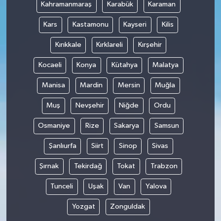
Kahramanmaraş
Karabük
Karaman
Kars
Kastamonu
Kayseri
Kilis
Kırıkkale
Kırklareli
Kırşehir
Kocaeli
Konya
Kütahya
Malatya
Manisa
Mardin
Mersin
Muğla
Muş
Nevşehir
Niğde
Ordu
Osmaniye
Rize
Sakarya
Samsun
Şanlıurfa
Siirt
Sinop
Sivas
Şırnak
Tekirdağ
Tokat
Trabzon
Tunceli
Uşak
Van
Yalova
Yozgat
Zonguldak