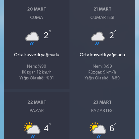
20 MART
21 MART
CUMA
CUMARTESI
°
°
2
2
Orta kuvvetli yağmurlu
Orta kuvvetli yağmurlu
Nem: %98
Nem: %99
Rüzgar: 12 km/h
Rüzgar: 9 km/h
Yağış Olasılığı: %91
Yağış Olasılığı: %89
22 MART
23 MART
PAZAR
PAZARTESI
°
°
4
6