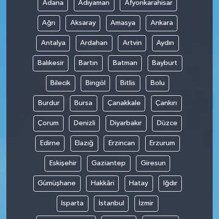
Adana
Adıyaman
Afyonkarahisar
Ağrı
Aksaray
Amasya
Ankara
Antalya
Ardahan
Artvin
Aydın
Balıkesir
Bartın
Batman
Bayburt
Bilecik
Bingöl
Bitlis
Bolu
Burdur
Bursa
Çanakkale
Çankırı
Çorum
Denizli
Diyarbakır
Düzce
Edirne
Elazığ
Erzincan
Erzurum
Eskişehir
Gaziantep
Giresun
Gümüşhane
Hakkâri
Hatay
Iğdır
Isparta
İstanbul
İzmir