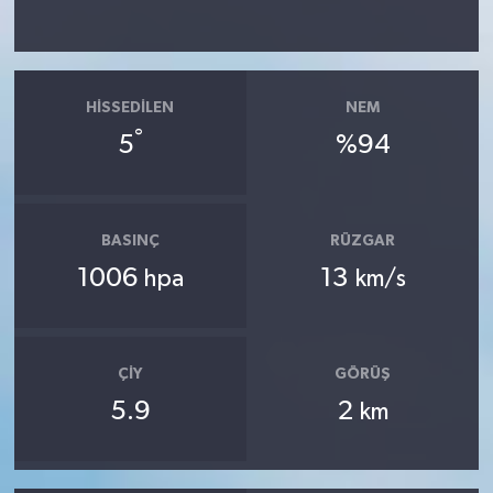
HISSEDILEN
NEM
°
5
%94
BASINÇ
RÜZGAR
1006
13
hpa
km/s
ÇIY
GÖRÜŞ
5.9
2
km