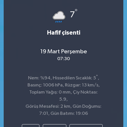
Spor
°
7
Teknoloji
Hafif çisenti
Tokat Haberleri
19 Mart Perşembe
Yaşam
07:30
°
Nem: %94, Hissedilen Sıcaklık: 5
,
Basınç: 1006 hPa, Rüzgar: 13 km/s,
Toplam Yağış: 0 mm, Çiy Noktası:
5.9,
Görüş Mesafesi: 2 km, Gün Doğumu:
7:01, Gün Batımı: 19:06