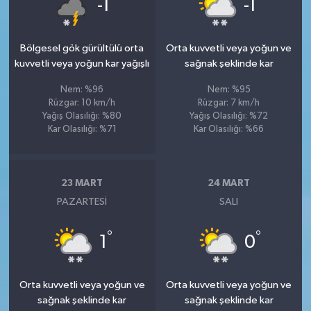
°
°
-1
-1
Bölgesel gök gürültülü orta
Orta kuvvetli veya yoğun ve
kuvvetli veya yoğun kar yağışlı
sağnak şeklinde kar
Nem: %96
Nem: %95
Rüzgar: 10 km/h
Rüzgar: 7 km/h
Yağış Olasılığı: %80
Yağış Olasılığı: %72
Kar Olasılığı: %71
Kar Olasılığı: %66
23 MART
24 MART
PAZARTESI
SALI
°
°
1
0
Orta kuvvetli veya yoğun ve
Orta kuvvetli veya yoğun ve
sağnak şeklinde kar
sağnak şeklinde kar