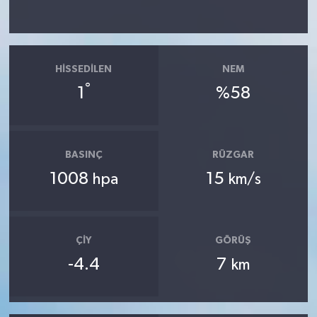
HISSEDILEN
NEM
°
1
%58
BASINÇ
RÜZGAR
1008
15
hpa
km/s
ÇIY
GÖRÜŞ
-4.4
7
km