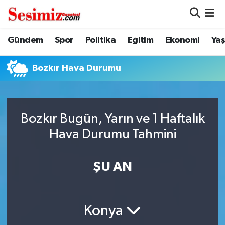
Dünya
Nöbetçi Eczaneler
Gündem
Spor
Politika
Eğitim
Ekonomi
Ya
Eğitim
Hava Durumu
Bozkır Hava Durumu
Ekonomi
Namaz Vakitleri
Genel
Trafik Durumu
Bozkır Bugün, Yarın ve 1 Haftalık
Hava Durumu Tahmini
Gündem
Süper Lig Puan Durumu ve Fikstür
ŞU AN
Magazin
Tüm Manşetler
Politika
Son Dakika Haberleri
Konya
Sağlık
Haber Arşivi