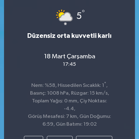
Spor
°
5
Teknoloji
Düzensiz orta kuvvetli karlı
Tokat Haberleri
18 Mart Çarşamba
Yaşam
17:45
°
Nem: %58, Hissedilen Sıcaklık: 1
,
Basınç: 1008 hPa, Rüzgar: 15 km/s,
Toplam Yağış: 0 mm, Çiy Noktası:
-4.4,
Görüş Mesafesi: 7 km, Gün Doğumu:
6:59, Gün Batımı: 19:02