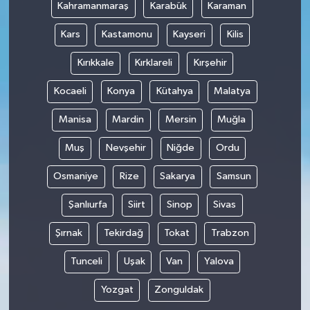
Kahramanmaraş
Karabük
Karaman
Kars
Kastamonu
Kayseri
Kilis
Kırıkkale
Kırklareli
Kırşehir
Kocaeli
Konya
Kütahya
Malatya
Manisa
Mardin
Mersin
Muğla
Muş
Nevşehir
Niğde
Ordu
Osmaniye
Rize
Sakarya
Samsun
Şanlıurfa
Siirt
Sinop
Sivas
Şırnak
Tekirdağ
Tokat
Trabzon
Tunceli
Uşak
Van
Yalova
Yozgat
Zonguldak