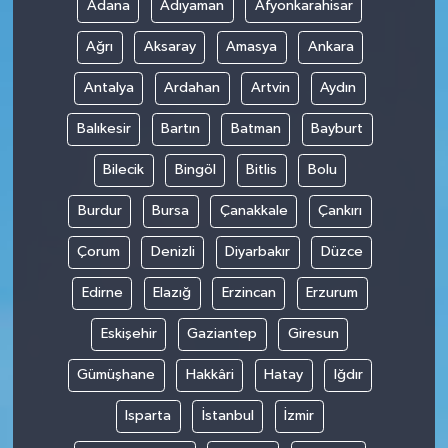
Adana
Adıyaman
Afyonkarahisar
Ağrı
Aksaray
Amasya
Ankara
Antalya
Ardahan
Artvin
Aydın
Balıkesir
Bartın
Batman
Bayburt
Bilecik
Bingöl
Bitlis
Bolu
Burdur
Bursa
Çanakkale
Çankırı
Çorum
Denizli
Diyarbakır
Düzce
Edirne
Elazığ
Erzincan
Erzurum
Eskişehir
Gaziantep
Giresun
Gümüşhane
Hakkâri
Hatay
Iğdır
Isparta
İstanbul
İzmir