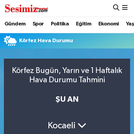
Dünya
Nöbetçi Eczaneler
Gündem
Spor
Politika
Eğitim
Ekonomi
Ya
Eğitim
Hava Durumu
Körfez Hava Durumu
Ekonomi
Namaz Vakitleri
Genel
Trafik Durumu
Körfez Bugün, Yarın ve 1 Haftalık
Hava Durumu Tahmini
Gündem
Süper Lig Puan Durumu ve Fikstür
ŞU AN
Magazin
Tüm Manşetler
Politika
Son Dakika Haberleri
Kocaeli
Sağlık
Haber Arşivi