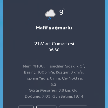
Spor
°
9
Teknoloji
Hafif yağmurlu
Tokat Haberleri
21 Mart Cumartesi
Yaşam
06:30
°
Nem: %100, Hissedilen Sıcaklık: 5
,
Basınç: 1005 hPa, Rüzgar: 8 km/s,
Toplam Yağış: 0 mm, Çiy Noktası:
6.2,
Görüş Mesafesi: 3.8 km, Gün
Doğumu: 7:03, Gün Batımı: 19:14