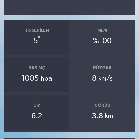
HISSEDILEN
NEM
°
5
%100
BASINÇ
RÜZGAR
1005
8
hpa
km/s
ÇIY
GÖRÜŞ
6.2
3.8
km