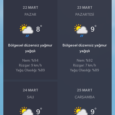
22 MART
23 MART
PAZAR
PAZARTESI
°
°
8
9
Bölgesel düzensiz yağmur
Bölgesel düzensiz yağmur
yağışlı
yağışlı
Nem: %94
Nem: %92
Rüzgar: 9 km/h
Rüzgar: 7 km/h
Yağış Olasılığı: %89
Yağış Olasılığı: %89
24 MART
25 MART
SALI
ÇARŞAMBA
°
°
9
9