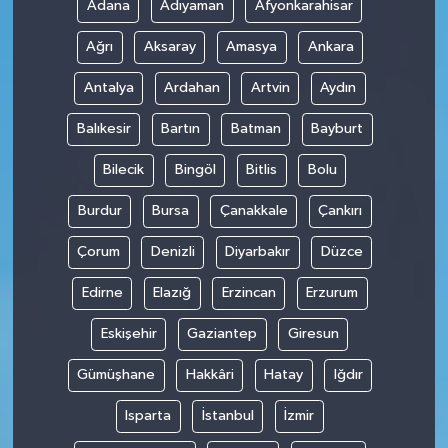
Adana
Adıyaman
Afyonkarahisar
Ağrı
Aksaray
Amasya
Ankara
Antalya
Ardahan
Artvin
Aydın
Balıkesir
Bartın
Batman
Bayburt
Bilecik
Bingöl
Bitlis
Bolu
Burdur
Bursa
Çanakkale
Çankırı
Çorum
Denizli
Diyarbakır
Düzce
Edirne
Elazığ
Erzincan
Erzurum
Eskişehir
Gaziantep
Giresun
Gümüşhane
Hakkâri
Hatay
Iğdır
Isparta
İstanbul
İzmir