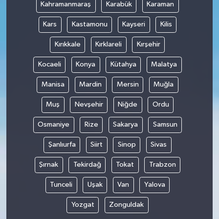
Kahramanmaraş
Karabük
Karaman
Kars
Kastamonu
Kayseri
Kilis
Kırıkkale
Kırklareli
Kırşehir
Kocaeli
Konya
Kütahya
Malatya
Manisa
Mardin
Mersin
Muğla
Muş
Nevşehir
Niğde
Ordu
Osmaniye
Rize
Sakarya
Samsun
Şanlıurfa
Siirt
Sinop
Sivas
Şırnak
Tekirdağ
Tokat
Trabzon
Tunceli
Uşak
Van
Yalova
Yozgat
Zonguldak