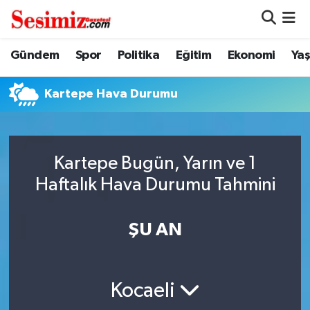
Dünya
Nöbetçi Eczaneler
Gündem
Spor
Politika
Eğitim
Ekonomi
Ya
Eğitim
Hava Durumu
Kartepe Hava Durumu
Ekonomi
Namaz Vakitleri
Genel
Trafik Durumu
Kartepe Bugün, Yarın ve 1
Haftalık Hava Durumu Tahmini
Gündem
Süper Lig Puan Durumu ve Fikstür
ŞU AN
Magazin
Tüm Manşetler
Politika
Son Dakika Haberleri
Kocaeli
Sağlık
Haber Arşivi