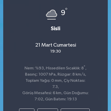
Spor
°
9
Teknoloji
Sisli
Tokat Haberleri
21 Mart Cumartesi
Yaşam
19:30
°
Nem: %93, Hissedilen Sıcaklık: 8
,
Basınç: 1007 hPa, Rüzgar: 8 km/s,
Toplam Yağış: 0 mm, Çiy Noktası:
7.3,
Görüş Mesafesi: 6 km, Gün Doğumu:
7:02, Gün Batımı: 19:13