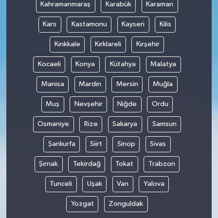
Kahramanmaraş
Karabük
Karaman
Kars
Kastamonu
Kayseri
Kilis
Kırıkkale
Kırklareli
Kırşehir
Kocaeli
Konya
Kütahya
Malatya
Manisa
Mardin
Mersin
Muğla
Muş
Nevşehir
Niğde
Ordu
Osmaniye
Rize
Sakarya
Samsun
Şanlıurfa
Siirt
Sinop
Sivas
Şırnak
Tekirdağ
Tokat
Trabzon
Tunceli
Uşak
Van
Yalova
Yozgat
Zonguldak