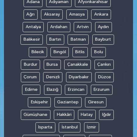
Adana
Adıyaman
Afyonkarahisar
Ağrı
Aksaray
Amasya
Ankara
Antalya
Ardahan
Artvin
Aydın
Balıkesir
Bartın
Batman
Bayburt
Bilecik
Bingöl
Bitlis
Bolu
Burdur
Bursa
Çanakkale
Çankırı
Çorum
Denizli
Diyarbakır
Düzce
Edirne
Elazığ
Erzincan
Erzurum
Eskişehir
Gaziantep
Giresun
Gümüşhane
Hakkâri
Hatay
Iğdır
Isparta
İstanbul
İzmir