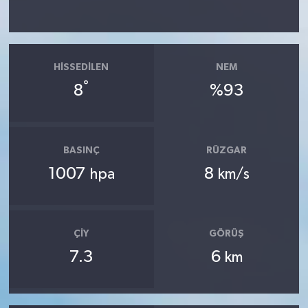
HISSEDILEN
NEM
°
8
%93
BASINÇ
RÜZGAR
1007
8
hpa
km/s
ÇIY
GÖRÜŞ
7.3
6
km