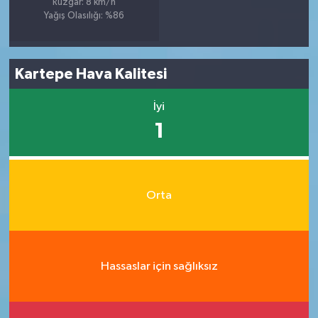
Rüzgar: 8 km/h
Yağış Olasılığı: %86
Kartepe Hava Kalitesi
İyi
1
Orta
Hassaslar için sağlıksız