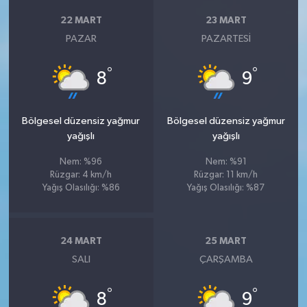
22 MART
23 MART
PAZAR
PAZARTESI
°
°
8
9
Bölgesel düzensiz yağmur
Bölgesel düzensiz yağmur
yağışlı
yağışlı
Nem: %96
Nem: %91
Rüzgar: 4 km/h
Rüzgar: 11 km/h
Yağış Olasılığı: %86
Yağış Olasılığı: %87
24 MART
25 MART
SALI
ÇARŞAMBA
°
°
8
9