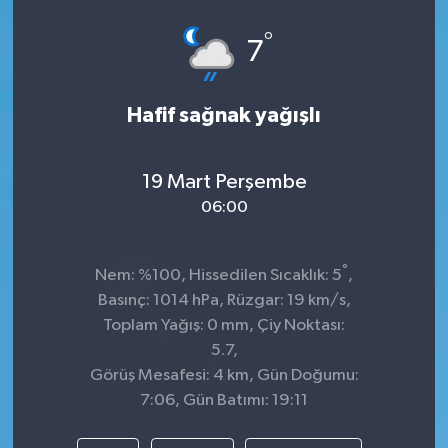
Spor
°
7
Teknoloji
Hafif sağnak yağışlı
Tokat Haberleri
19 Mart Perşembe
Yaşam
06:00
°
Nem: %100, Hissedilen Sıcaklık: 5
,
Basınç: 1014 hPa, Rüzgar: 19 km/s,
Toplam Yağış: 0 mm, Çiy Noktası:
5.7,
Görüş Mesafesi: 4 km, Gün Doğumu:
7:06, Gün Batımı: 19:11