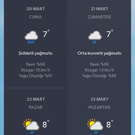
20 MART
21 MART
CUMA
CUMARTESI
°
°
7
7
Şiddetli yağmurlu
Orta kuvvetli yağmurlu
Nem: %96
Nem: %96
Rüzgar: 19 km/h
Rüzgar: 14 km/h
Yağış Olasılığı: %91
Yağış Olasılığı: %89
22 MART
23 MART
PAZAR
PAZARTESI
°
°
8
8