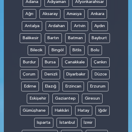
Adana
Adıyaman
Afyonkarahisar
Ağrı
Aksaray
Amasya
Ankara
Antalya
Ardahan
Artvin
Aydın
Balıkesir
Bartın
Batman
Bayburt
Bilecik
Bingöl
Bitlis
Bolu
Burdur
Bursa
Çanakkale
Çankırı
Çorum
Denizli
Diyarbakır
Düzce
Edirne
Elazığ
Erzincan
Erzurum
Eskişehir
Gaziantep
Giresun
Gümüşhane
Hakkâri
Hatay
Iğdır
Isparta
İstanbul
İzmir