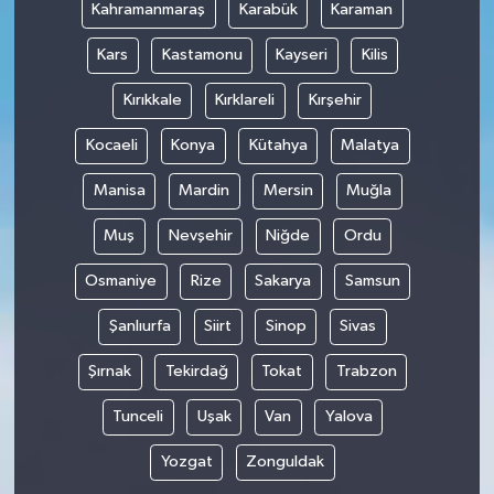
Kahramanmaraş
Karabük
Karaman
Kars
Kastamonu
Kayseri
Kilis
Kırıkkale
Kırklareli
Kırşehir
Kocaeli
Konya
Kütahya
Malatya
Manisa
Mardin
Mersin
Muğla
Muş
Nevşehir
Niğde
Ordu
Osmaniye
Rize
Sakarya
Samsun
Şanlıurfa
Siirt
Sinop
Sivas
Şırnak
Tekirdağ
Tokat
Trabzon
Tunceli
Uşak
Van
Yalova
Yozgat
Zonguldak