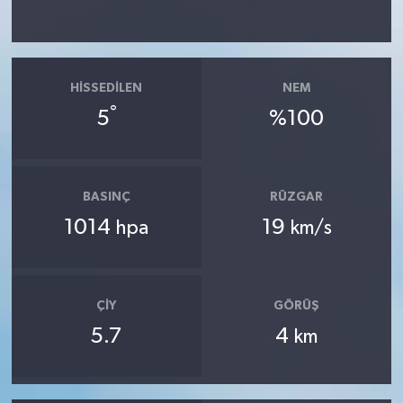
HISSEDILEN
NEM
°
5
%100
BASINÇ
RÜZGAR
1014
19
hpa
km/s
ÇIY
GÖRÜŞ
5.7
4
km