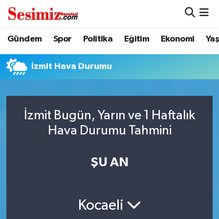
Dünya
Nöbetçi Eczaneler
Gündem
Spor
Politika
Eğitim
Ekonomi
Ya
Eğitim
Hava Durumu
İzmit Hava Durumu
Ekonomi
Namaz Vakitleri
Genel
Trafik Durumu
İzmit Bugün, Yarın ve 1 Haftalık
Hava Durumu Tahmini
Gündem
Süper Lig Puan Durumu ve Fikstür
ŞU AN
Magazin
Tüm Manşetler
Politika
Son Dakika Haberleri
Kocaeli
Sağlık
Haber Arşivi