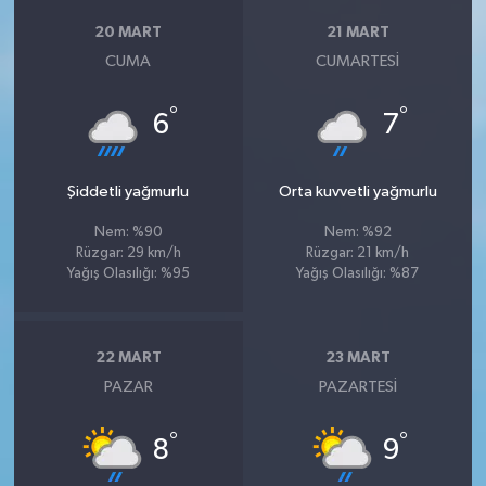
20 MART
21 MART
CUMA
CUMARTESI
°
°
6
7
Şiddetli yağmurlu
Orta kuvvetli yağmurlu
Nem: %90
Nem: %92
Rüzgar: 29 km/h
Rüzgar: 21 km/h
Yağış Olasılığı: %95
Yağış Olasılığı: %87
22 MART
23 MART
PAZAR
PAZARTESI
°
°
8
9