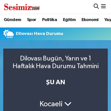
Dünya
Nöbetçi Eczaneler
Gündem
Spor
Politika
Eğitim
Ekonomi
Ya
Eğitim
Hava Durumu
Dilovası Hava Durumu
Ekonomi
Namaz Vakitleri
Genel
Trafik Durumu
Dilovası Bugün, Yarın ve 1
Haftalık Hava Durumu Tahmini
Gündem
Süper Lig Puan Durumu ve Fikstür
ŞU AN
Magazin
Tüm Manşetler
Politika
Son Dakika Haberleri
Kocaeli
Sağlık
Haber Arşivi