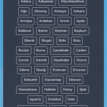
Adana
Adıyaman
Afyonkarahisar
Ağrı
Aksaray
Amasya
Ankara
Antalya
Ardahan
Artvin
Aydın
Balıkesir
Bartın
Batman
Bayburt
Bilecik
Bingöl
Bitlis
Bolu
Burdur
Bursa
Çanakkale
Çankırı
Çorum
Denizli
Diyarbakır
Düzce
Edirne
Elazığ
Erzincan
Erzurum
Eskişehir
Gaziantep
Giresun
Gümüşhane
Hakkâri
Hatay
Iğdır
Isparta
İstanbul
İzmir