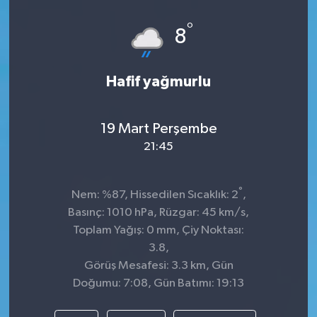
Spor
°
8
Teknoloji
Hafif yağmurlu
Tokat Haberleri
19 Mart Perşembe
Yaşam
21:45
°
Nem: %87, Hissedilen Sıcaklık: 2
,
Basınç: 1010 hPa, Rüzgar: 45 km/s,
Toplam Yağış: 0 mm, Çiy Noktası:
3.8,
Görüş Mesafesi: 3.3 km, Gün
Doğumu: 7:08, Gün Batımı: 19:13