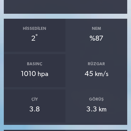
HISSEDILEN
NEM
°
2
%87
BASINÇ
RÜZGAR
1010
45
hpa
km/s
ÇIY
GÖRÜŞ
3.8
3.3
km