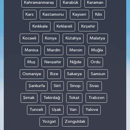
Kahramanmaraş
Karabük
Karaman
Kars
Kastamonu
Kayseri
Kilis
Kırıkkale
Kırklareli
Kırşehir
Kocaeli
Konya
Kütahya
Malatya
Manisa
Mardin
Mersin
Muğla
Muş
Nevşehir
Niğde
Ordu
Osmaniye
Rize
Sakarya
Samsun
Şanlıurfa
Siirt
Sinop
Sivas
Şırnak
Tekirdağ
Tokat
Trabzon
Tunceli
Uşak
Van
Yalova
Yozgat
Zonguldak