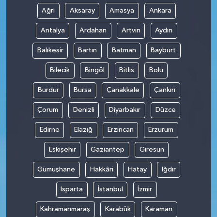
Ağrı
Aksaray
Amasya
Ankara
Antalya
Ardahan
Artvin
Aydın
Balıkesir
Bartın
Batman
Bayburt
Bilecik
Bingöl
Bitlis
Bolu
Burdur
Bursa
Çanakkale
Çankırı
Çorum
Denizli
Diyarbakır
Düzce
Edirne
Elazığ
Erzincan
Erzurum
Eskişehir
Gaziantep
Giresun
Gümüşhane
Hakkâri
Hatay
Iğdır
Isparta
İstanbul
İzmir
Kahramanmaraş
Karabük
Karaman