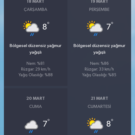
18 MART
19 MART
ÇARŞAMBA
PERŞEMBE
°
°
8
7
Bölgesel düzensiz yağmur
Bölgesel düzensiz yağmur
yağışlı
yağışlı
Nem: %81
Nem: %86
Rüzgar: 29 km/h
Rüzgar: 33 km/h
Yağış Olasılığı: %88
Yağış Olasılığı: %85
20 MART
21 MART
CUMA
CUMARTESI
°
°
7
8