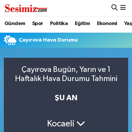
Dünya
Nöbetçi Eczaneler
Gündem
Spor
Politika
Eğitim
Ekonomi
Ya
Eğitim
Hava Durumu
Çayırova Hava Durumu
Ekonomi
Namaz Vakitleri
Genel
Trafik Durumu
Çayırova Bugün, Yarın ve 1
Haftalık Hava Durumu Tahmini
Gündem
Süper Lig Puan Durumu ve Fikstür
ŞU AN
Magazin
Tüm Manşetler
Politika
Son Dakika Haberleri
Kocaeli
Sağlık
Haber Arşivi