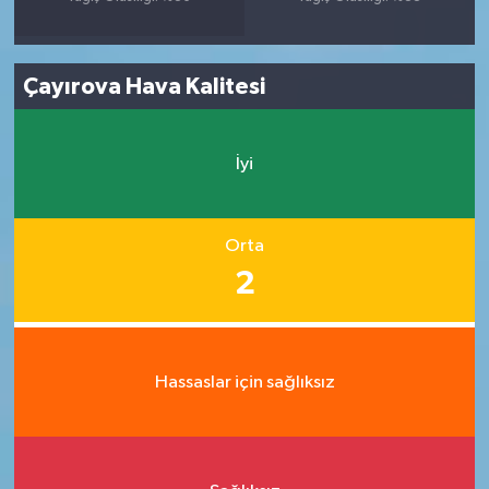
Çayırova Hava Kalitesi
İyi
Orta
2
Hassaslar için sağlıksız