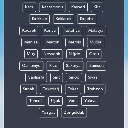
Kars
Kastamonu
Kayseri
Kilis
Kırıkkale
Kırklareli
Kırşehir
Kocaeli
Konya
Kütahya
Malatya
Manisa
Mardin
Mersin
Muğla
Muş
Nevşehir
Niğde
Ordu
Osmaniye
Rize
Sakarya
Samsun
Şanlıurfa
Siirt
Sinop
Sivas
Şırnak
Tekirdağ
Tokat
Trabzon
Tunceli
Uşak
Van
Yalova
Yozgat
Zonguldak