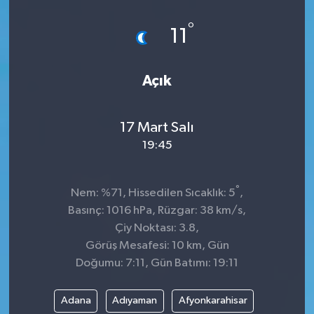
Spor
°
11
Teknoloji
Açık
Tokat Haberleri
17 Mart Salı
Yaşam
19:45
°
Nem: %71, Hissedilen Sıcaklık: 5
,
Basınç: 1016 hPa, Rüzgar: 38 km/s,
Çiy Noktası: 3.8,
Görüş Mesafesi: 10 km, Gün
Doğumu: 7:11, Gün Batımı: 19:11
Adana
Adıyaman
Afyonkarahisar