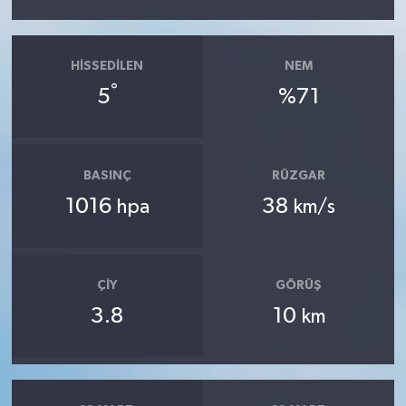
HISSEDILEN
NEM
°
5
%71
BASINÇ
RÜZGAR
1016
38
hpa
km/s
ÇIY
GÖRÜŞ
3.8
10
km