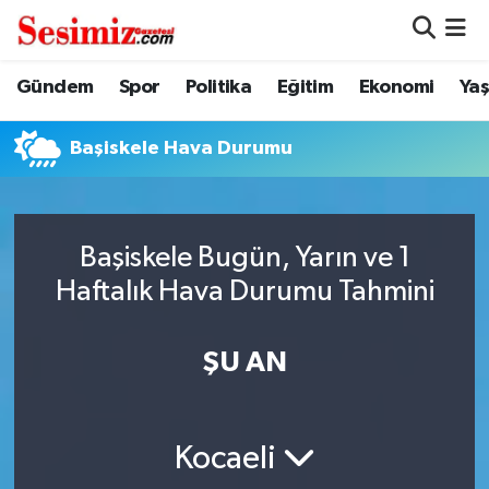
Dünya
Nöbetçi Eczaneler
Gündem
Spor
Politika
Eğitim
Ekonomi
Ya
Eğitim
Hava Durumu
Başiskele Hava Durumu
Ekonomi
Namaz Vakitleri
Genel
Trafik Durumu
Başiskele Bugün, Yarın ve 1
Haftalık Hava Durumu Tahmini
Gündem
Süper Lig Puan Durumu ve Fikstür
ŞU AN
Magazin
Tüm Manşetler
Politika
Son Dakika Haberleri
Kocaeli
Sağlık
Haber Arşivi