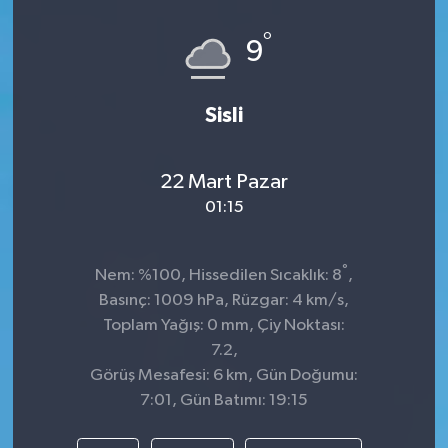
Spor
°
9
Teknoloji
Sisli
Tokat Haberleri
22 Mart Pazar
Yaşam
01:15
°
Nem: %100, Hissedilen Sıcaklık: 8
,
Basınç: 1009 hPa, Rüzgar: 4 km/s,
Toplam Yağış: 0 mm, Çiy Noktası:
7.2,
Görüş Mesafesi: 6 km, Gün Doğumu:
7:01, Gün Batımı: 19:15