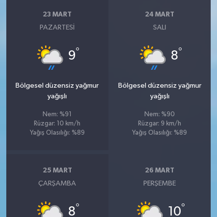
23 MART
24 MART
PAZARTESI
SALI
°
°
9
8
Bölgesel düzensiz yağmur
Bölgesel düzensiz yağmur
yağışlı
yağışlı
Nem: %91
Nem: %90
Rüzgar: 10 km/h
Rüzgar: 9 km/h
Yağış Olasılığı: %89
Yağış Olasılığı: %89
25 MART
26 MART
ÇARŞAMBA
PERŞEMBE
°
°
8
10