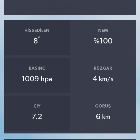
HISSEDILEN
NEM
°
8
%100
BASINÇ
RÜZGAR
1009
4
hpa
km/s
ÇIY
GÖRÜŞ
7.2
6
km