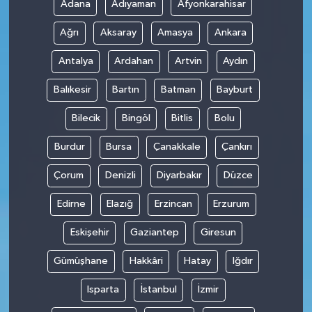
Adana
Adıyaman
Afyonkarahisar
Ağrı
Aksaray
Amasya
Ankara
Antalya
Ardahan
Artvin
Aydın
Balıkesir
Bartın
Batman
Bayburt
Bilecik
Bingöl
Bitlis
Bolu
Burdur
Bursa
Çanakkale
Çankırı
Çorum
Denizli
Diyarbakır
Düzce
Edirne
Elazığ
Erzincan
Erzurum
Eskişehir
Gaziantep
Giresun
Gümüşhane
Hakkâri
Hatay
Iğdır
Isparta
İstanbul
İzmir