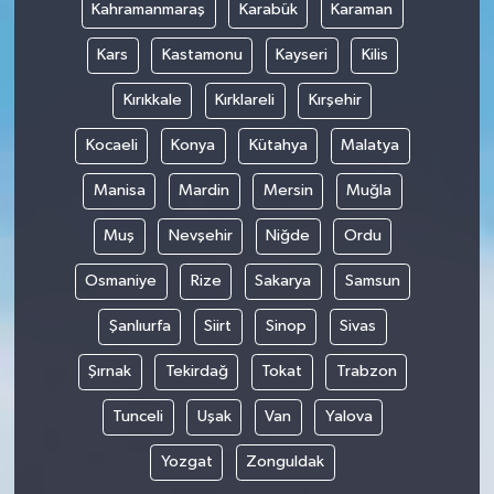
Kahramanmaraş
Karabük
Karaman
Kars
Kastamonu
Kayseri
Kilis
Kırıkkale
Kırklareli
Kırşehir
Kocaeli
Konya
Kütahya
Malatya
Manisa
Mardin
Mersin
Muğla
Muş
Nevşehir
Niğde
Ordu
Osmaniye
Rize
Sakarya
Samsun
Şanlıurfa
Siirt
Sinop
Sivas
Şırnak
Tekirdağ
Tokat
Trabzon
Tunceli
Uşak
Van
Yalova
Yozgat
Zonguldak