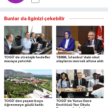
Bunlar da ilginizi çekebilir
TOGÜ'de stratejik hedefler
TBMM, İstanbul'daki okul
masaya yatırıldı
olaylarını mercek altına aldı
TOGÜ'den yaşam boyu
TOGÜ'de Yunus Emre
öğrenmeye güçlü katkı
Enstitüsü Yaz Okulu