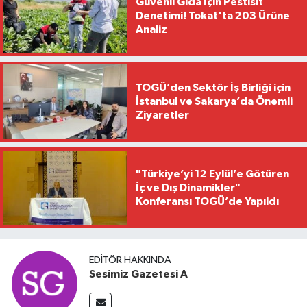
Güvenli Gıda İçin Pestisit
Denetimi! Tokat'ta 203 Ürüne
Analiz
TOGÜ’den Sektör İş Birliği için
İstanbul ve Sakarya’da Önemli
Ziyaretler
"Türkiye’yi 12 Eylül’e Götüren
İç ve Dış Dinamikler"
Konferansı TOGÜ’de Yapıldı
EDITÖR HAKKINDA
Sesimiz Gazetesi A