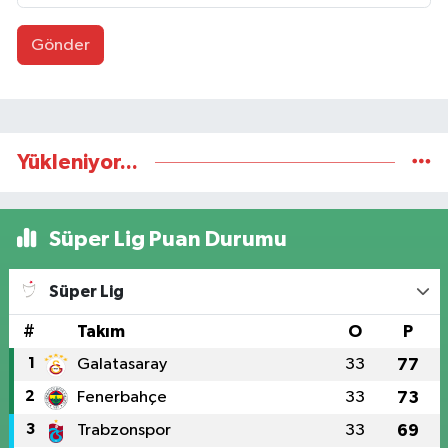
Gönder
Yükleniyor...
Süper Lig Puan Durumu
Süper Lig
#
Takım
O
P
1
Galatasaray
33
77
2
Fenerbahçe
33
73
3
Trabzonspor
33
69