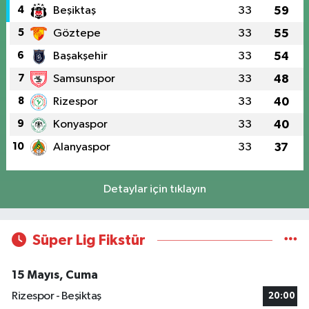
4
Beşiktaş
33
59
5
Göztepe
33
55
6
Başakşehir
33
54
7
Samsunspor
33
48
8
Rizespor
33
40
9
Konyaspor
33
40
10
Alanyaspor
33
37
Detaylar için tıklayın
Süper Lig Fikstür
15 Mayıs, Cuma
Rizespor - Beşiktaş
20:00