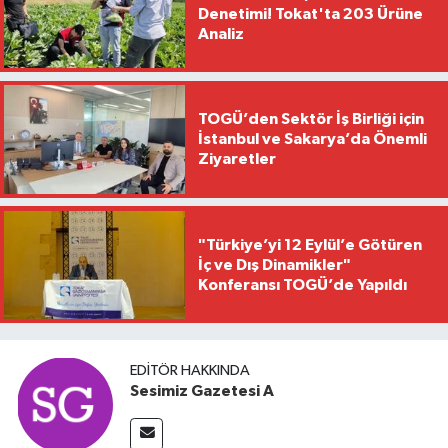
Denetimi! Tokat'ta 203 Ürüne
Analiz
TOGÜ’den Sektör İş Birliği için
İstanbul ve Sakarya’da Önemli
Ziyaretler
"Türkiye’yi 12 Eylül’e Götüren
İç ve Dış Dinamikler"
Konferansı TOGÜ’de Yapıldı
EDITÖR HAKKINDA
Sesimiz Gazetesi A