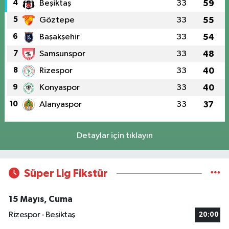
4
Beşiktaş
33
59
5
Göztepe
33
55
6
Başakşehir
33
54
7
Samsunspor
33
48
8
Rizespor
33
40
9
Konyaspor
33
40
10
Alanyaspor
33
37
Detaylar için tıklayın
Süper Lig Fikstür
15 Mayıs, Cuma
Rizespor - Beşiktaş
20:00