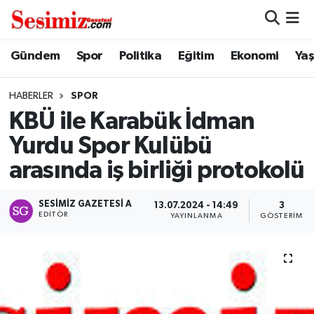
Dünya
Nöbetçi Eczaneler
Gündem
Spor
Politika
Eğitim
Ekonomi
Ya
Eğitim
Hava Durumu
HABERLER
SPOR
KBÜ ile Karabük İdman
Ekonomi
Namaz Vakitleri
Yurdu Spor Kulübü
Genel
Trafik Durumu
arasında iş birliği protokolü
Gündem
Süper Lig Puan Durumu ve Fikstür
SESIMIZ GAZETESI A
13.07.2024 - 14:49
3
EDITÖR
YAYINLANMA
GÖSTERIM
Magazin
Tüm Manşetler
Politika
Son Dakika Haberleri
Sağlık
Haber Arşivi