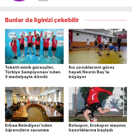
Bunlar da ilginizi çekebilir
Tokatlı minik güreşçiler,
Kız çocuklarının güreş
Türkiye Şampiyonası'ndan
hayali Nesrin Baş'la
5 madalyayla döndü
büyüyor
Erbaa Belediyesi'nden
Boluspor, Erokspor maçının
öğrencilere savunma
hazırlıklarına başladı