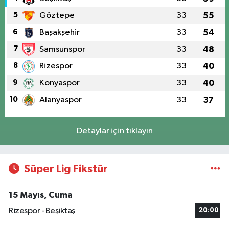
5
Göztepe
33
55
6
Başakşehir
33
54
7
Samsunspor
33
48
8
Rizespor
33
40
9
Konyaspor
33
40
10
Alanyaspor
33
37
Detaylar için tıklayın
Süper Lig Fikstür
15 Mayıs, Cuma
Rizespor - Beşiktaş
20:00