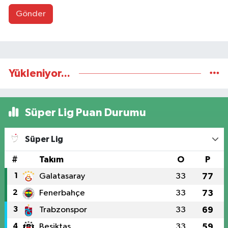
Gönder
Yükleniyor...
Süper Lig Puan Durumu
Süper Lig
#
Takım
O
P
1
Galatasaray
33
77
2
Fenerbahçe
33
73
3
Trabzonspor
33
69
4
Beşiktaş
33
59