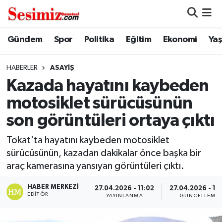
Dünya
Nöbetçi Eczaneler
Gündem
Spor
Politika
Eğitim
Ekonomi
Ya
Eğitim
Hava Durumu
HABERLER
ASAYIŞ
Kazada hayatını kaybeden
Ekonomi
Namaz Vakitleri
motosiklet sürücüsünün
Genel
Trafik Durumu
son görüntüleri ortaya çıktı
Gündem
Süper Lig Puan Durumu ve Fikstür
Tokat'ta hayatını kaybeden motosiklet
sürücüsünün, kazadan dakikalar önce başka bir
Magazin
Tüm Manşetler
araç kamerasına yansıyan görüntüleri çıktı.
HABER MERKEZI
Politika
Son Dakika Haberleri
27.04.2026 - 11:02
27.04.2026 - 11
EDITÖR
YAYINLANMA
GÜNCELLEME
Sağlık
Haber Arşivi