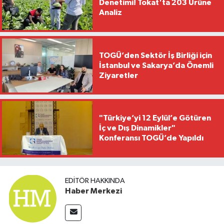
Denetimi! Tokat'ta 203 Ürüne
Analiz
TOGÜ’den Sektör İş Birliği için
İstanbul ve Sakarya’da Önemli
Ziyaretler
"Türkiye’yi 12 Eylül’e Götüren
İç ve Dış Dinamikler"
Konferansı TOGÜ’de Yapıldı
EDITÖR HAKKINDA
Haber Merkezi