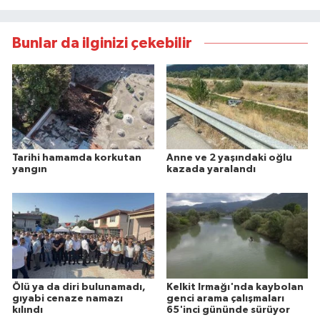
Bunlar da ilginizi çekebilir
Tarihi hamamda korkutan
Anne ve 2 yaşındaki oğlu
yangın
kazada yaralandı
Ölü ya da diri bulunamadı,
Kelkit Irmağı'nda kaybolan
gıyabi cenaze namazı
genci arama çalışmaları
kılındı
65'inci gününde sürüyor