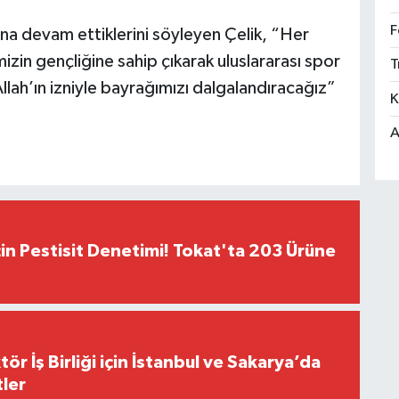
F
rına devam ettiklerini söyleyen Çelik, “Her
zin gençliğine sahip çıkarak uluslararası spor
T
lah’ın izniyle bayrağımızı dalgalandıracağız”
K
A
çin Pestisit Denetimi! Tokat'ta 203 Ürüne
r İş Birliği için İstanbul ve Sakarya’da
ler