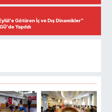
Eylül’e Götüren İç ve Dış Dinamikler"
GÜ’de Yapıldı