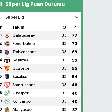
Süper Lig Puan Durumu
Süper Lig
#
Takım
O
P
1
Galatasaray
33
77
2
Fenerbahçe
33
73
3
Trabzonspor
33
69
4
Beşiktaş
33
59
5
Göztepe
33
55
6
Başakşehir
33
54
7
Samsunspor
33
48
8
Rizespor
33
40
9
Konyaspor
33
40
0
Alanyaspor
33
37