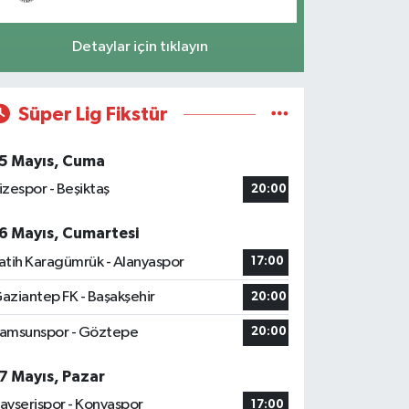
Detaylar için tıklayın
Süper Lig Fikstür
5 Mayıs, Cuma
izespor - Beşiktaş
20:00
6 Mayıs, Cumartesi
atih Karagümrük - Alanyaspor
17:00
aziantep FK - Başakşehir
20:00
amsunspor - Göztepe
20:00
7 Mayıs, Pazar
ayserispor - Konyaspor
17:00