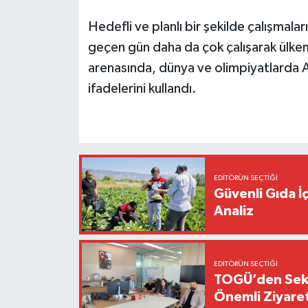
Hedefli ve planlı bir şekilde çalışmala
geçen gün daha da çok çalışarak ülkemi
arenasında, dünya ve olimpiyatlarda Al
ifadelerini kullandı.
EDITÖRÜN SEÇTIĞI
Güvenli Gıda İ
Analiz
EDITÖRÜN SEÇTIĞI
TOGÜ’den Sektö
Önemli Ziyaret