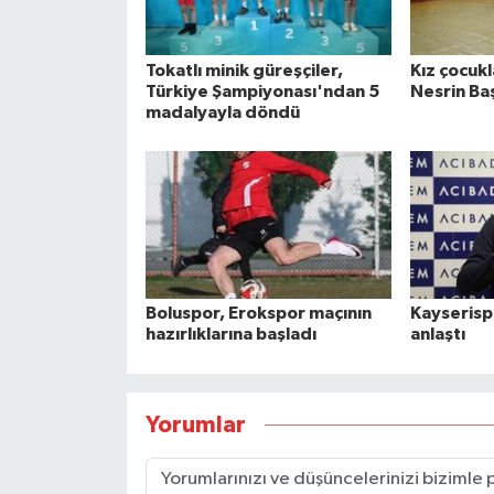
Tokatlı minik güreşçiler,
Kız çocukl
Türkiye Şampiyonası'ndan 5
Nesrin Ba
madalyayla döndü
Boluspor, Erokspor maçının
Kayserispo
hazırlıklarına başladı
anlaştı
Yorumlar