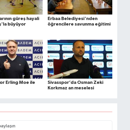
arının güreş hayali
Erbaa Belediyesi'nden
ş'la büyüyor
öğrencilere savunma eğitimi
r Erling Moe ile
Sivasspor’da Osman Zeki
Korkmaz an meselesi