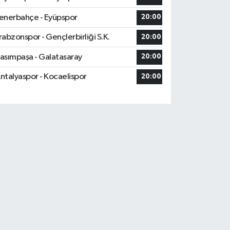
enerbahçe - Eyüpspor
20:00
rabzonspor - Gençlerbirliği S.K.
20:00
asımpaşa - Galatasaray
20:00
ntalyaspor - Kocaelispor
20:00