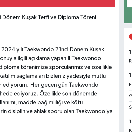
i Dönem Kuşak Terfi ve Diploma Töreni
 2024 yılı Taekwondo 2’inci Dönem Kuşak
1
onuyla ilgili açıklama yapan İl Taekwondo
R
 diploma törenimize sporcularımız ve özellikle
1
katılım sağlamaları bizleri ziyadesiyle mutlu
kür ediyorum. Her geçen gün Taekwondo
F
üşahede ediyoruz. Özellikle son dönemde
G
lanımı, madde bağımlılığı ve kötü
S
elerin disiplin ve ahlak sporu olan Taekwondo’ya
1
K