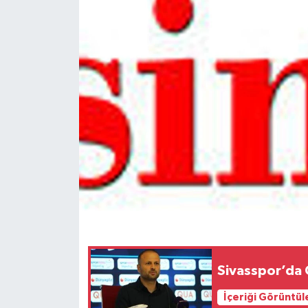
Spor
Teknoloji
Tokat Haberleri
Yaşam
Sivasspor’da
İçeriği Görüntül