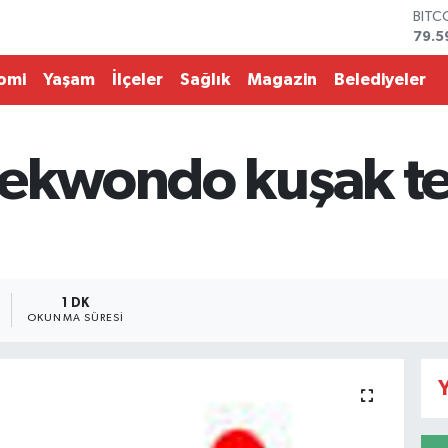
BITC
79.5
DOL
45,4
omi
Yaşam
İlçeler
Sağlık
Magazin
Belediyeler
EUR
53,3
STER
61,6
ekwondo kuşak ter
G.AL
686
BİST
14.5
1 DK
OKUNMA SÜRESI
Y