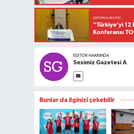
EDITÖRÜN SEÇTIĞI
"Türkiye’yi 12 
Konferansı TO
EDITÖR HAKKINDA
Sesimiz Gazetesi A
Bunlar da ilginizi çekebilir