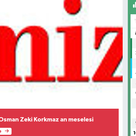
 Osman Zeki Korkmaz an meselesi
e
1