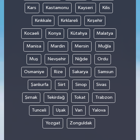
Kars
Kastamonu
Kayseri
Kilis
Kırıkkale
Kırklareli
Kırşehir
Kocaeli
Konya
Kütahya
Malatya
Manisa
Mardin
Mersin
Muğla
Muş
Nevşehir
Niğde
Ordu
Osmaniye
Rize
Sakarya
Samsun
Şanlıurfa
Siirt
Sinop
Sivas
Şırnak
Tekirdağ
Tokat
Trabzon
Tunceli
Uşak
Van
Yalova
Yozgat
Zonguldak