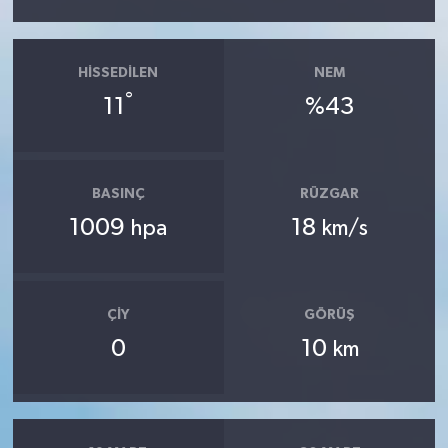
HISSEDILEN
NEM
°
11
%43
BASINÇ
RÜZGAR
1009
18
hpa
km/s
ÇIY
GÖRÜŞ
0
10
km