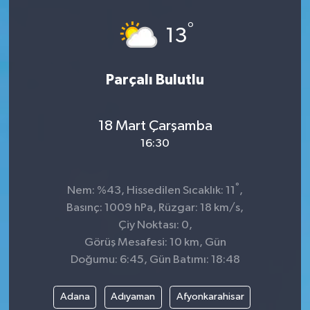
Spor
°
13
Teknoloji
Parçalı Bulutlu
Tokat Haberleri
18 Mart Çarşamba
Yaşam
16:30
°
Nem: %43, Hissedilen Sıcaklık: 11
,
Basınç: 1009 hPa, Rüzgar: 18 km/s,
Çiy Noktası: 0,
Görüş Mesafesi: 10 km, Gün
Doğumu: 6:45, Gün Batımı: 18:48
Adana
Adıyaman
Afyonkarahisar