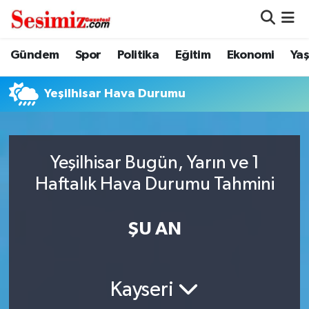
Dünya
Nöbetçi Eczaneler
Gündem
Spor
Politika
Eğitim
Ekonomi
Ya
Eğitim
Hava Durumu
Yeşilhisar Hava Durumu
Ekonomi
Namaz Vakitleri
Genel
Trafik Durumu
Yeşilhisar Bugün, Yarın ve 1
Haftalık Hava Durumu Tahmini
Gündem
Süper Lig Puan Durumu ve Fikstür
ŞU AN
Magazin
Tüm Manşetler
Politika
Son Dakika Haberleri
Kayseri
Sağlık
Haber Arşivi