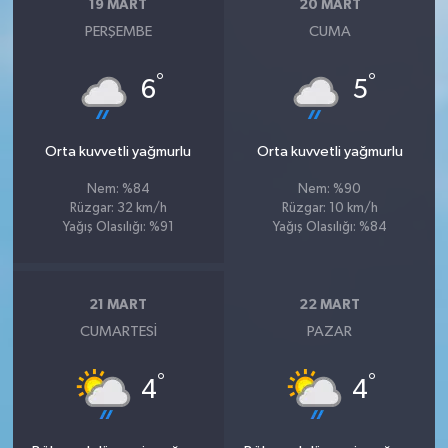
19 MART
20 MART
PERŞEMBE
CUMA
°
°
6
5
Orta kuvvetli yağmurlu
Orta kuvvetli yağmurlu
Nem: %84
Nem: %90
Rüzgar: 32 km/h
Rüzgar: 10 km/h
Yağış Olasılığı: %91
Yağış Olasılığı: %84
21 MART
22 MART
CUMARTESI
PAZAR
°
°
4
4