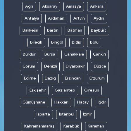
Ağrı
Aksaray
Amasya
Ankara
Antalya
Ardahan
Artvin
Aydın
Balıkesir
Bartın
Batman
Bayburt
Bilecik
Bingöl
Bitlis
Bolu
Burdur
Bursa
Çanakkale
Çankırı
Çorum
Denizli
Diyarbakır
Düzce
Edirne
Elazığ
Erzincan
Erzurum
Eskişehir
Gaziantep
Giresun
Gümüşhane
Hakkâri
Hatay
Iğdır
Isparta
İstanbul
İzmir
Kahramanmaraş
Karabük
Karaman