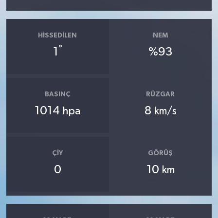
HISSEDILEN
NEM
°
1
%93
BASINÇ
RÜZGAR
1014
8
hpa
km/s
ÇIY
GÖRÜŞ
0
10
km