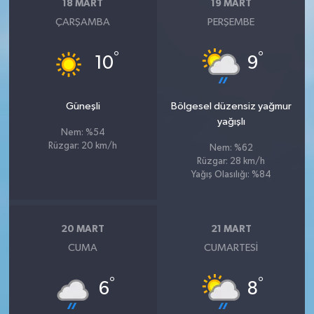
18 MART
19 MART
ÇARŞAMBA
PERŞEMBE
°
°
10
9
Güneşli
Bölgesel düzensiz yağmur
yağışlı
Nem: %54
Rüzgar: 20 km/h
Nem: %62
Rüzgar: 28 km/h
Yağış Olasılığı: %84
20 MART
21 MART
CUMA
CUMARTESI
°
°
6
8