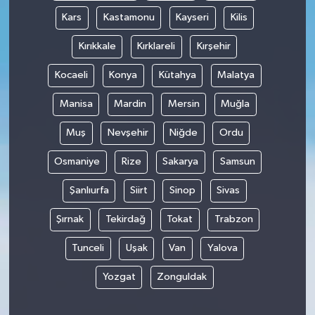
Kars
Kastamonu
Kayseri
Kilis
Kırıkkale
Kırklareli
Kırşehir
Kocaeli
Konya
Kütahya
Malatya
Manisa
Mardin
Mersin
Muğla
Muş
Nevşehir
Niğde
Ordu
Osmaniye
Rize
Sakarya
Samsun
Şanlıurfa
Siirt
Sinop
Sivas
Şırnak
Tekirdağ
Tokat
Trabzon
Tunceli
Uşak
Van
Yalova
Yozgat
Zonguldak