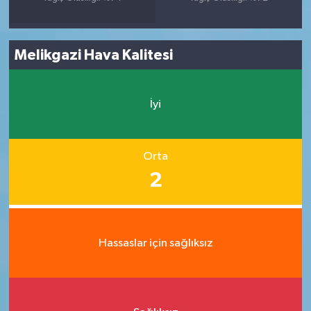
Melikgazi Hava Kalitesi
İyi
Orta
2
Hassaslar için sağlıksız