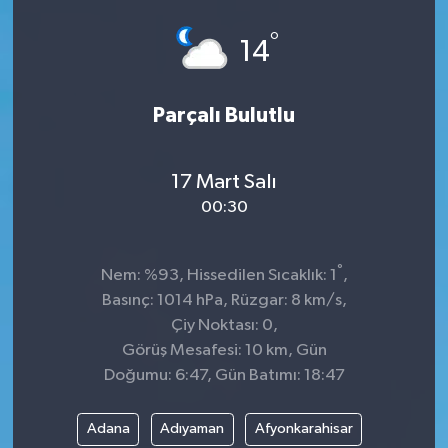
Spor
°
14
Teknoloji
Parçalı Bulutlu
Tokat Haberleri
17 Mart Salı
Yaşam
00:30
°
Nem: %93, Hissedilen Sıcaklık: 1
,
Basınç: 1014 hPa, Rüzgar: 8 km/s,
Çiy Noktası: 0,
Görüş Mesafesi: 10 km, Gün
Doğumu: 6:47, Gün Batımı: 18:47
Adana
Adıyaman
Afyonkarahisar