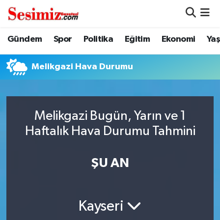
Dünya
Nöbetçi Eczaneler
Gündem
Spor
Politika
Eğitim
Ekonomi
Ya
Eğitim
Hava Durumu
Melikgazi Hava Durumu
Ekonomi
Namaz Vakitleri
Genel
Trafik Durumu
Melikgazi Bugün, Yarın ve 1
Haftalık Hava Durumu Tahmini
Gündem
Süper Lig Puan Durumu ve Fikstür
ŞU AN
Magazin
Tüm Manşetler
Politika
Son Dakika Haberleri
Kayseri
Sağlık
Haber Arşivi