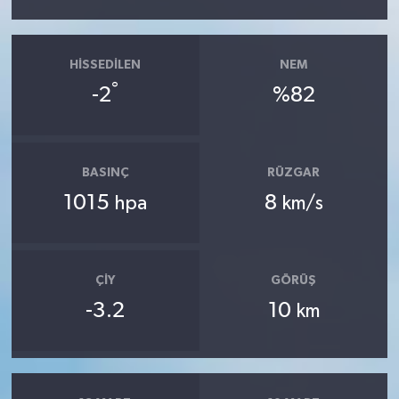
HISSEDILEN
NEM
°
-2
%82
BASINÇ
RÜZGAR
1015
8
hpa
km/s
ÇIY
GÖRÜŞ
-3.2
10
km