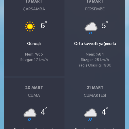
18 MART
19 MART
ÇARŞAMBA
PERŞEMBE
°
°
6
5
Güneşli
Orta kuvvetli yağmurlu
Nem: %65
Nem: %84
Rüzgar: 17 km/h
Rüzgar: 28 km/h
Yağış Olasılığı: %80
20 MART
21 MART
CUMA
CUMARTESI
°
°
4
4