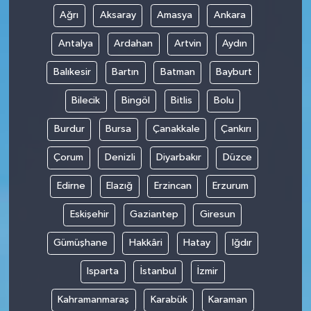
Ağrı
Aksaray
Amasya
Ankara
Antalya
Ardahan
Artvin
Aydın
Balıkesir
Bartın
Batman
Bayburt
Bilecik
Bingöl
Bitlis
Bolu
Burdur
Bursa
Çanakkale
Çankırı
Çorum
Denizli
Diyarbakır
Düzce
Edirne
Elazığ
Erzincan
Erzurum
Eskişehir
Gaziantep
Giresun
Gümüşhane
Hakkâri
Hatay
Iğdır
Isparta
İstanbul
İzmir
Kahramanmaraş
Karabük
Karaman