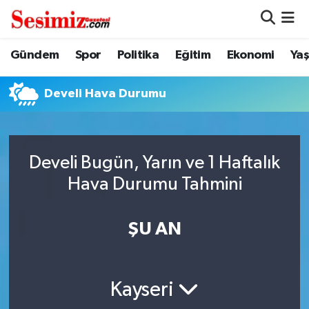
Dünya
Nöbetçi Eczaneler
Gündem
Spor
Politika
Eğitim
Ekonomi
Ya
Eğitim
Hava Durumu
Develi Hava Durumu
Ekonomi
Namaz Vakitleri
Genel
Trafik Durumu
Develi Bugün, Yarın ve 1 Haftalık
Hava Durumu Tahmini
Gündem
Süper Lig Puan Durumu ve Fikstür
ŞU AN
Magazin
Tüm Manşetler
Politika
Son Dakika Haberleri
Kayseri
Sağlık
Haber Arşivi