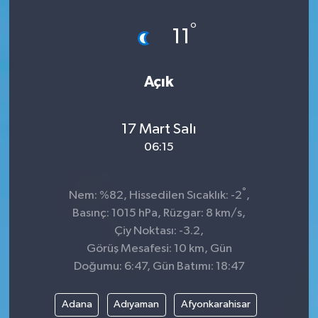
Spor
°
11
Teknoloji
Açık
Tokat Haberleri
17 Mart Salı
Yaşam
06:15
°
Nem: %82, Hissedilen Sıcaklık: -2
,
Basınç: 1015 hPa, Rüzgar: 8 km/s,
Çiy Noktası: -3.2,
Görüş Mesafesi: 10 km, Gün
Doğumu: 6:47, Gün Batımı: 18:47
Adana
Adıyaman
Afyonkarahisar