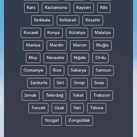
Kars
Kastamonu
Kayseri
Kilis
Kırıkkale
Kırklareli
Kırşehir
Kocaeli
Konya
Kütahya
Malatya
Manisa
Mardin
Mersin
Muğla
Muş
Nevşehir
Niğde
Ordu
Osmaniye
Rize
Sakarya
Samsun
Şanlıurfa
Siirt
Sinop
Sivas
Şırnak
Tekirdağ
Tokat
Trabzon
Tunceli
Uşak
Van
Yalova
Yozgat
Zonguldak