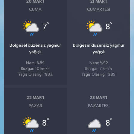
20 MART
21 MART
CUMA
CUMARTESI
°
°
7
8
Bölgesel düzensiz yağmur
Bölgesel düzensiz yağmur
yağışlı
yağışlı
Nem: %89
Nem: %92
Rüzgar: 10 km/h
Rüzgar: 7 km/h
Yağış Olasılığı: %83
Yağış Olasılığı: %89
22 MART
23 MART
PAZAR
PAZARTESI
°
°
8
8