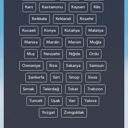
Kars
Kastamonu
Kayseri
Kilis
Kırıkkale
Kırklareli
Kırşehir
Kocaeli
Konya
Kütahya
Malatya
Manisa
Mardin
Mersin
Muğla
Muş
Nevşehir
Niğde
Ordu
Osmaniye
Rize
Sakarya
Samsun
Şanlıurfa
Siirt
Sinop
Sivas
Şırnak
Tekirdağ
Tokat
Trabzon
Tunceli
Uşak
Van
Yalova
Yozgat
Zonguldak