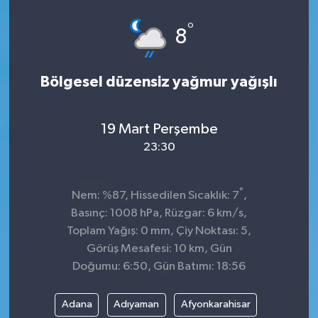
Spor
°
8
Teknoloji
Bölgesel düzensiz yağmur yağışlı
Tokat Haberleri
19 Mart Perşembe
Yaşam
23:30
°
Nem: %87, Hissedilen Sıcaklık: 7
,
Basınç: 1008 hPa, Rüzgar: 6 km/s,
Toplam Yağış: 0 mm, Çiy Noktası: 5,
Görüş Mesafesi: 10 km, Gün
Doğumu: 6:50, Gün Batımı: 18:56
Adana
Adıyaman
Afyonkarahisar