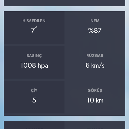
HISSEDILEN
NEM
°
7
%87
BASINÇ
RÜZGAR
1008
6
hpa
km/s
ÇIY
GÖRÜŞ
5
10
km