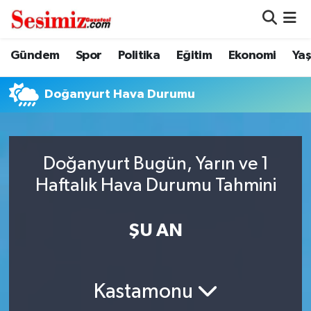
Dünya
Nöbetçi Eczaneler
Gündem
Spor
Politika
Eğitim
Ekonomi
Ya
Eğitim
Hava Durumu
Doğanyurt Hava Durumu
Ekonomi
Namaz Vakitleri
Genel
Trafik Durumu
Doğanyurt Bugün, Yarın ve 1
Haftalık Hava Durumu Tahmini
Gündem
Süper Lig Puan Durumu ve Fikstür
ŞU AN
Magazin
Tüm Manşetler
Politika
Son Dakika Haberleri
Kastamonu
Sağlık
Haber Arşivi