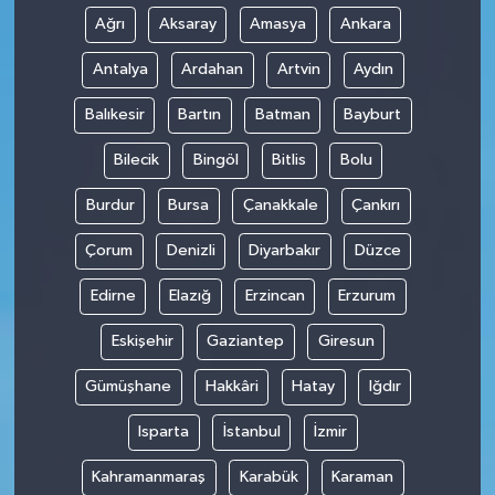
Ağrı
Aksaray
Amasya
Ankara
Antalya
Ardahan
Artvin
Aydın
Balıkesir
Bartın
Batman
Bayburt
Bilecik
Bingöl
Bitlis
Bolu
Burdur
Bursa
Çanakkale
Çankırı
Çorum
Denizli
Diyarbakır
Düzce
Edirne
Elazığ
Erzincan
Erzurum
Eskişehir
Gaziantep
Giresun
Gümüşhane
Hakkâri
Hatay
Iğdır
Isparta
İstanbul
İzmir
Kahramanmaraş
Karabük
Karaman