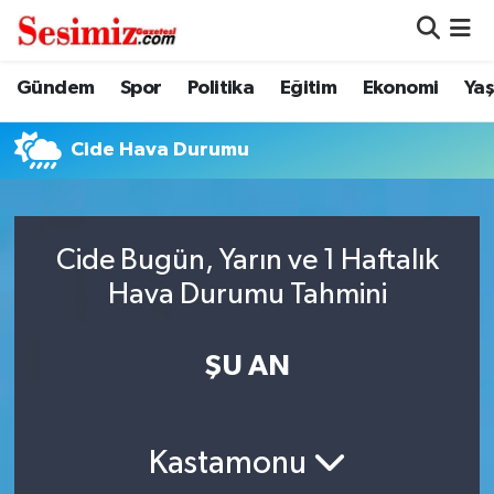
Dünya
Nöbetçi Eczaneler
Gündem
Spor
Politika
Eğitim
Ekonomi
Ya
Eğitim
Hava Durumu
Cide Hava Durumu
Ekonomi
Namaz Vakitleri
Genel
Trafik Durumu
Cide Bugün, Yarın ve 1 Haftalık
Hava Durumu Tahmini
Gündem
Süper Lig Puan Durumu ve Fikstür
ŞU AN
Magazin
Tüm Manşetler
Politika
Son Dakika Haberleri
Kastamonu
Sağlık
Haber Arşivi