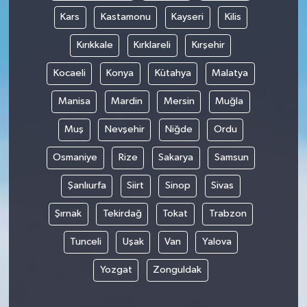
Kars
Kastamonu
Kayseri
Kilis
Kırıkkale
Kırklareli
Kırşehir
Kocaeli
Konya
Kütahya
Malatya
Manisa
Mardin
Mersin
Muğla
Muş
Nevşehir
Niğde
Ordu
Osmaniye
Rize
Sakarya
Samsun
Şanlıurfa
Siirt
Sinop
Sivas
Şırnak
Tekirdağ
Tokat
Trabzon
Tunceli
Uşak
Van
Yalova
Yozgat
Zonguldak