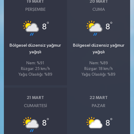
19 MART
20 MART
PERŞEMBE
CUMA
°
°
8
8
Bölgesel düzensiz yağmur
Bölgesel düzensiz yağmur
yağışlı
yağışlı
Nem: %91
Nem: %89
Rüzgar: 25 km/h
Rüzgar: 18 km/h
Yağış Olasılığı: %89
Yağış Olasılığı: %89
21 MART
22 MART
CUMARTESI
PAZAR
°
°
8
8