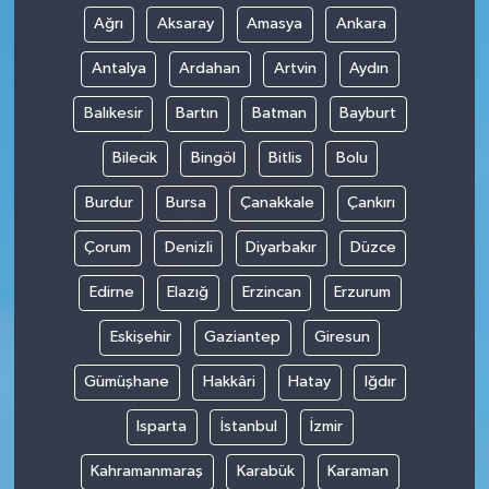
Ağrı
Aksaray
Amasya
Ankara
Antalya
Ardahan
Artvin
Aydın
Balıkesir
Bartın
Batman
Bayburt
Bilecik
Bingöl
Bitlis
Bolu
Burdur
Bursa
Çanakkale
Çankırı
Çorum
Denizli
Diyarbakır
Düzce
Edirne
Elazığ
Erzincan
Erzurum
Eskişehir
Gaziantep
Giresun
Gümüşhane
Hakkâri
Hatay
Iğdır
Isparta
İstanbul
İzmir
Kahramanmaraş
Karabük
Karaman