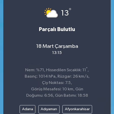
Spor
°
13
Teknoloji
Parçalı Bulutlu
Tokat Haberleri
18 Mart Çarşamba
Yaşam
13:15
°
Nem: %71, Hissedilen Sıcaklık: 11
,
Basınç: 1014 hPa, Rüzgar: 26 km/s,
Çiy Noktası: 7.5,
Görüş Mesafesi: 10 km, Gün
Doğumu: 6:56, Gün Batımı: 18:58
Adana
Adıyaman
Afyonkarahisar