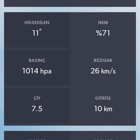
HISSEDILEN
NEM
°
11
%71
BASINÇ
RÜZGAR
1014
26
hpa
km/s
ÇIY
GÖRÜŞ
7.5
10
km