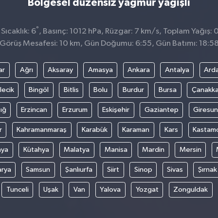
Bölgesel düzensiz yağmur yağışlı
°
Sıcaklık: 6
, Basınç: 1012 hPa, Rüzgar: 7 km/s, Toplam Yağış: 
Görüş Mesafesi: 10 km, Gün Doğumu: 6:55, Gün Batımı: 18:5
ar
Ağrı
Aksaray
Amasya
Ankara
Antalya
Ard
lecik
Bingöl
Bitlis
Bolu
Burdur
Bursa
Çanakka
ığ
Erzincan
Erzurum
Eskişehir
Gaziantep
Giresun
r
Kahramanmaraş
Karabük
Karaman
Kars
Kastam
nya
Kütahya
Malatya
Manisa
Mardin
Mersin
arya
Samsun
Şanlıurfa
Siirt
Sinop
Sivas
Şırnak
Tunceli
Uşak
Van
Yalova
Yozgat
Zonguldak