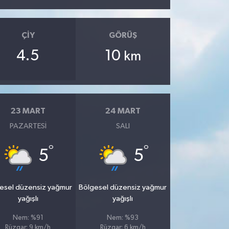
ÇIY
GÖRÜŞ
4.5
10
km
23 MART
24 MART
PAZARTESI
SALI
°
°
5
5
esel düzensiz yağmur
Bölgesel düzensiz yağmur
yağışlı
yağışlı
Nem: %91
Nem: %93
Rüzgar: 9 km/h
Rüzgar: 6 km/h