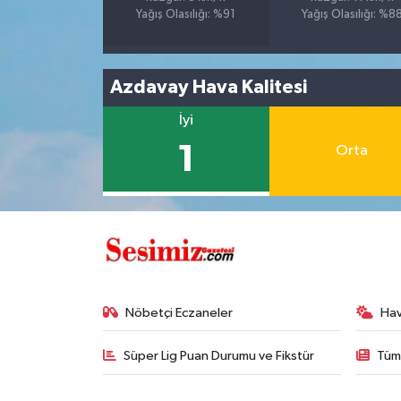
Yağış Olasılığı: %91
Yağış Olasılığı: %8
Azdavay Hava Kalitesi
İyi
1
Orta
Nöbetçi Eczaneler
Ha
Süper Lig Puan Durumu ve Fikstür
Tüm