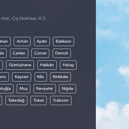
0 mm, Çiy Noktası: 4.5,
8
ahan
Artvin
Aydın
Balıkesir
le
Çankırı
Çorum
Denizli
Gümüşhane
Hakkâri
Hatay
onu
Kayseri
Kilis
Kırıkkale
Muğla
Muş
Nevşehir
Niğde
Tekirdağ
Tokat
Trabzon