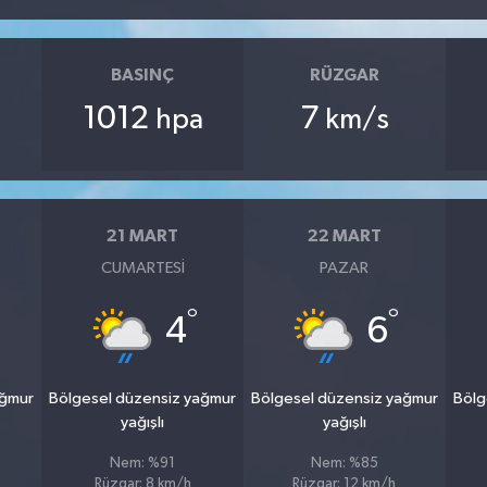
BASINÇ
RÜZGAR
1012
7
hpa
km/s
21 MART
22 MART
CUMARTESI
PAZAR
°
°
4
6
ağmur
Bölgesel düzensiz yağmur
Bölgesel düzensiz yağmur
Bölg
yağışlı
yağışlı
Nem: %91
Nem: %85
Rüzgar: 8 km/h
Rüzgar: 12 km/h