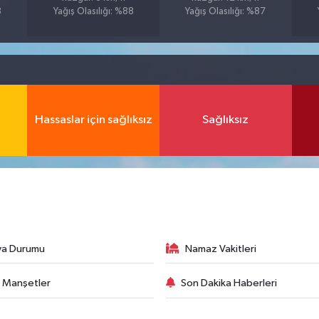
8
Yağış Olasılığı: %88
Yağış Olasılığı: %87
Hassaslar için sağlıksız
Sağlıksız
va Durumu
Namaz Vakitleri
 Manşetler
Son Dakika Haberleri