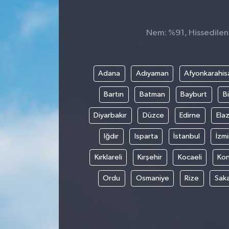
Spor
Nem: %91, Hissedilen 
Teknoloji
Tokat Haberleri
Adana
Adıyaman
Afyonkarahis
Bartın
Batman
Bayburt
Bi
Yaşam
Diyarbakır
Düzce
Edirne
Elaz
Iğdır
Isparta
İstanbul
İzmi
Kırklareli
Kırşehir
Kocaeli
Ko
Ordu
Osmaniye
Rize
Sak