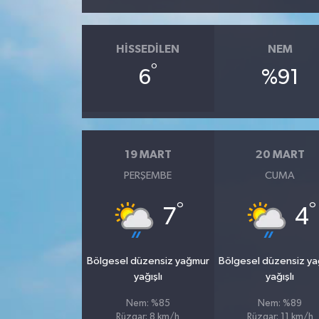
HISSEDILEN
NEM
°
6
%91
19 MART
20 MART
PERŞEMBE
CUMA
°
°
7
4
Bölgesel düzensiz yağmur
Bölgesel düzensiz y
yağışlı
yağışlı
Nem: %85
Nem: %89
Rüzgar: 8 km/h
Rüzgar: 11 km/h