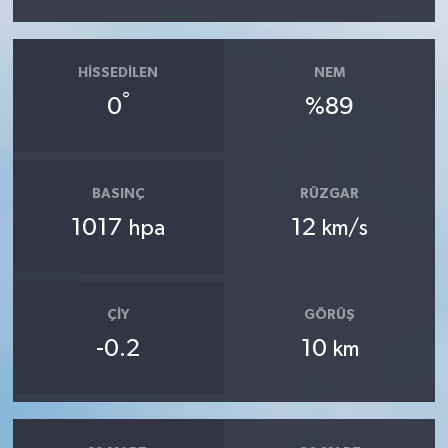
HISSEDILEN
NEM
°
0
%89
BASINÇ
RÜZGAR
1017
12
hpa
km/s
ÇIY
GÖRÜŞ
-0.2
10
km