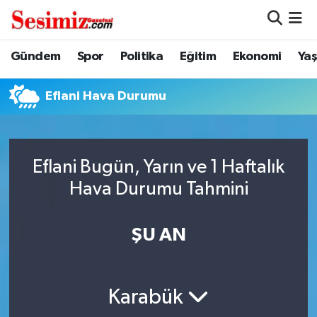
Dünya
Nöbetçi Eczaneler
Gündem
Spor
Politika
Eğitim
Ekonomi
Ya
Eğitim
Hava Durumu
Eflani Hava Durumu
Ekonomi
Namaz Vakitleri
Genel
Trafik Durumu
Eflani Bugün, Yarın ve 1 Haftalık
Hava Durumu Tahmini
Gündem
Süper Lig Puan Durumu ve Fikstür
ŞU AN
Magazin
Tüm Manşetler
Politika
Son Dakika Haberleri
Karabük
Sağlık
Haber Arşivi