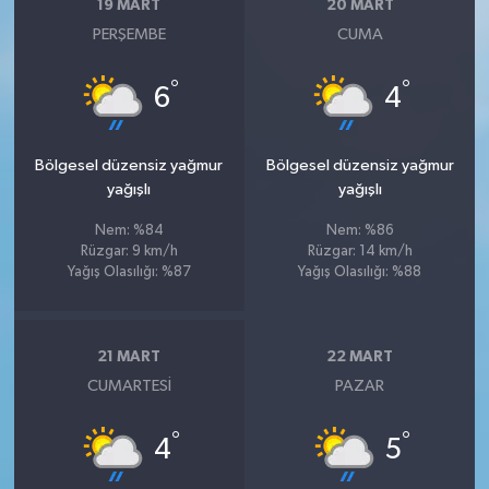
19 MART
20 MART
PERŞEMBE
CUMA
°
°
6
4
Bölgesel düzensiz yağmur
Bölgesel düzensiz yağmur
yağışlı
yağışlı
Nem: %84
Nem: %86
Rüzgar: 9 km/h
Rüzgar: 14 km/h
Yağış Olasılığı: %87
Yağış Olasılığı: %88
21 MART
22 MART
CUMARTESI
PAZAR
°
°
4
5