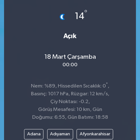
Spor
°
14
Teknoloji
Açık
Tokat Haberleri
18 Mart Çarşamba
Yaşam
00:00
°
Nem: %89, Hissedilen Sıcaklık: 0
,
Basınç: 1017 hPa, Rüzgar: 12 km/s,
Çiy Noktası: -0.2,
Görüş Mesafesi: 10 km, Gün
Doğumu: 6:55, Gün Batımı: 18:58
Adana
Adıyaman
Afyonkarahisar