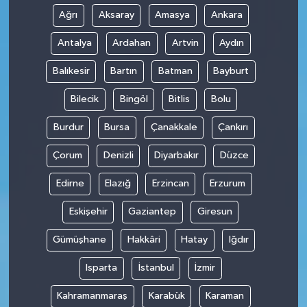
Ağrı
Aksaray
Amasya
Ankara
Antalya
Ardahan
Artvin
Aydın
Balıkesir
Bartın
Batman
Bayburt
Bilecik
Bingöl
Bitlis
Bolu
Burdur
Bursa
Çanakkale
Çankırı
Çorum
Denizli
Diyarbakır
Düzce
Edirne
Elazığ
Erzincan
Erzurum
Eskişehir
Gaziantep
Giresun
Gümüşhane
Hakkâri
Hatay
Iğdır
Isparta
İstanbul
İzmir
Kahramanmaraş
Karabük
Karaman