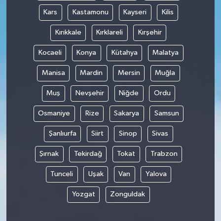
Kars
Kastamonu
Kayseri
Kilis
Kırıkkale
Kırklareli
Kırşehir
Kocaeli
Konya
Kütahya
Malatya
Manisa
Mardin
Mersin
Muğla
Muş
Nevşehir
Niğde
Ordu
Osmaniye
Rize
Sakarya
Samsun
Şanlıurfa
Siirt
Sinop
Sivas
Şırnak
Tekirdağ
Tokat
Trabzon
Tunceli
Uşak
Van
Yalova
Yozgat
Zonguldak