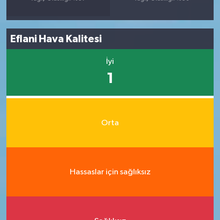
Eflani Hava Kalitesi
İyi
1
Orta
Hassaslar için sağlıksız