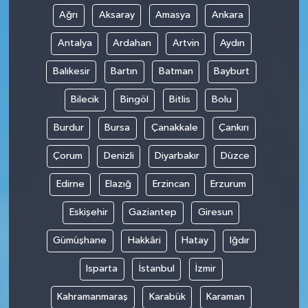
Ağrı
Aksaray
Amasya
Ankara
Antalya
Ardahan
Artvin
Aydın
Balıkesir
Bartın
Batman
Bayburt
Bilecik
Bingöl
Bitlis
Bolu
Burdur
Bursa
Çanakkale
Çankırı
Çorum
Denizli
Diyarbakır
Düzce
Edirne
Elazığ
Erzincan
Erzurum
Eskişehir
Gaziantep
Giresun
Gümüşhane
Hakkâri
Hatay
Iğdır
Isparta
İstanbul
İzmir
Kahramanmaraş
Karabük
Karaman