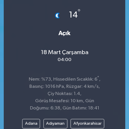
Spor
°
14
Teknoloji
Açık
Tokat Haberleri
18 Mart Çarşamba
Yaşam
04:00
°
Nem: %73, Hissedilen Sıcaklık: 6
,
Basınç: 1016 hPa, Rüzgar: 4 km/s,
Çiy Noktası: 1.4,
Görüş Mesafesi: 10 km, Gün
Doğumu: 6:38, Gün Batımı: 18:41
Adana
Adıyaman
Afyonkarahisar