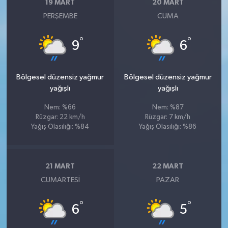
19 MART
20 MART
PERŞEMBE
CUMA
°
°
9
6
Bölgesel düzensiz yağmur
Bölgesel düzensiz yağmur
yağışlı
yağışlı
Nem: %66
Nem: %87
Rüzgar: 22 km/h
Rüzgar: 7 km/h
Yağış Olasılığı: %84
Yağış Olasılığı: %86
21 MART
22 MART
CUMARTESI
PAZAR
°
°
6
5