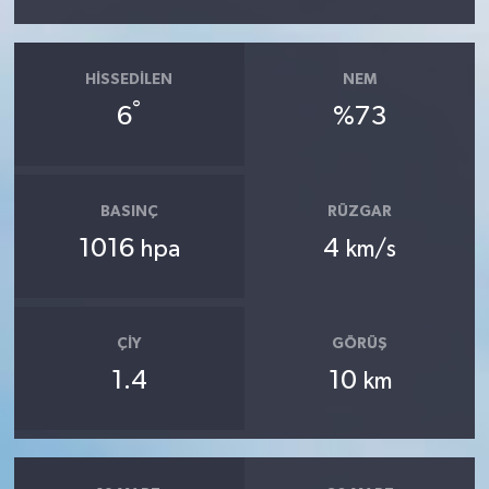
HISSEDILEN
NEM
°
6
%73
BASINÇ
RÜZGAR
1016
4
hpa
km/s
ÇIY
GÖRÜŞ
1.4
10
km