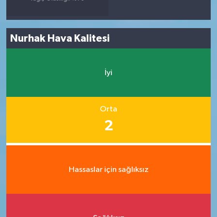
Nurhak Hava Kalitesi
İyi
Orta
2
Hassaslar için sağlıksız