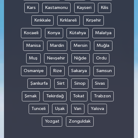
Kars
Kastamonu
Kayseri
Kilis
Kırıkkale
Kırklareli
Kırşehir
Kocaeli
Konya
Kütahya
Malatya
Manisa
Mardin
Mersin
Muğla
Muş
Nevşehir
Niğde
Ordu
Osmaniye
Rize
Sakarya
Samsun
Şanlıurfa
Siirt
Sinop
Sivas
Şırnak
Tekirdağ
Tokat
Trabzon
Tunceli
Uşak
Van
Yalova
Yozgat
Zonguldak