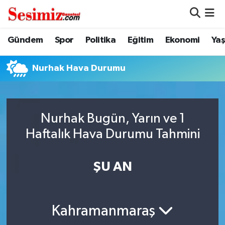
Dünya
Nöbetçi Eczaneler
Gündem
Spor
Politika
Eğitim
Ekonomi
Ya
Eğitim
Hava Durumu
Nurhak Hava Durumu
Ekonomi
Namaz Vakitleri
Genel
Trafik Durumu
Nurhak Bugün, Yarın ve 1
Haftalık Hava Durumu Tahmini
Gündem
Süper Lig Puan Durumu ve Fikstür
ŞU AN
Magazin
Tüm Manşetler
Politika
Son Dakika Haberleri
Kahramanmaraş
Sağlık
Haber Arşivi