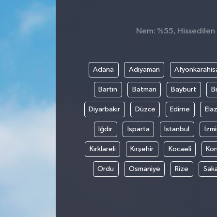
Spor
Nem: %55, Hissedilen S
Teknoloji
Tokat Haberleri
Adana
Adıyaman
Afyonkarahis
Bartın
Batman
Bayburt
Bi
Yaşam
Diyarbakır
Düzce
Edirne
Elaz
Iğdır
Isparta
İstanbul
İzmi
Kırklareli
Kırşehir
Kocaeli
Ko
Ordu
Osmaniye
Rize
Sak