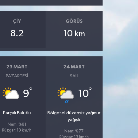
ÇIY
GÖRÜŞ
8.2
10
km
23 MART
24 MART
PAZARTESI
SALI
°
°
9
10
Parçalı Bulutlu
Bölgesel düzensiz yağmur
yağışlı
Nem: %81
Rüzgar: 13 km/h
Nem: %77
Rüzgar: 13 km/h