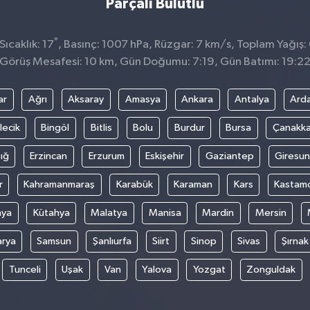
Parçalı Bulutlu
°
ıcaklık: 17
, Basınç: 1007 hPa, Rüzgar: 7 km/s, Toplam Yağış:
Görüş Mesafesi: 10 km, Gün Doğumu: 7:19, Gün Batımı: 19:2
ar
Ağrı
Aksaray
Amasya
Ankara
Antalya
Ard
lecik
Bingöl
Bitlis
Bolu
Burdur
Bursa
Çanakka
ığ
Erzincan
Erzurum
Eskişehir
Gaziantep
Giresun
r
Kahramanmaraş
Karabük
Karaman
Kars
Kastam
nya
Kütahya
Malatya
Manisa
Mardin
Mersin
arya
Samsun
Şanlıurfa
Siirt
Sinop
Sivas
Şırnak
Tunceli
Uşak
Van
Yalova
Yozgat
Zonguldak