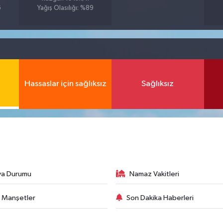
6
Yağış Olasılığı: %89
Hassaslar için sağlıksız
Sağlıksız
va Durumu
Namaz Vakitleri
 Manşetler
Son Dakika Haberleri