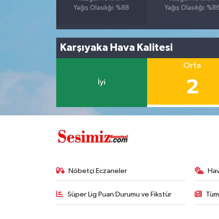
Yağış Olasılığı: %88
Yağış Olasılığı: %8
Karşıyaka Hava Kalitesi
Orta
2
İyi
Nöbetçi Eczaneler
Ha
Süper Lig Puan Durumu ve Fikstür
Tüm