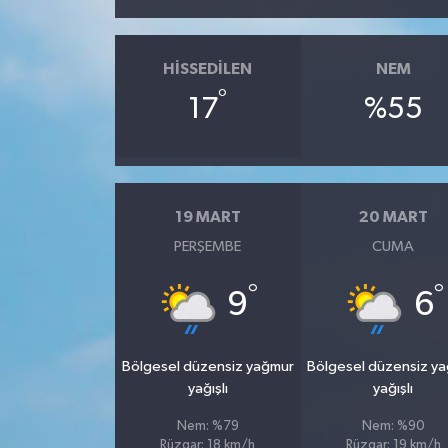
HISSEDILEN
NEM
°
17
%55
19 MART
20 MART
PERŞEMBE
CUMA
°
°
9
6
Bölgesel düzensiz yağmur
Bölgesel düzensiz y
yağışlı
yağışlı
Nem: %79
Nem: %90
Rüzgar: 18 km/h
Rüzgar: 19 km/h