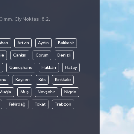
 0 mm, Çiy Noktası: 8.2,
2
ahan
Artvin
Aydın
Balıkesir
le
Çankırı
Çorum
Denizli
Gümüşhane
Hakkâri
Hatay
onu
Kayseri
Kilis
Kırıkkale
Muğla
Muş
Nevşehir
Niğde
Tekirdağ
Tokat
Trabzon