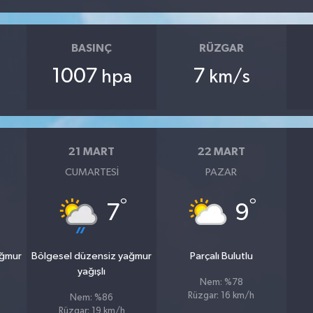
BASINÇ
RÜZGAR
1007
7
hpa
km/s
21 MART
22 MART
CUMARTESI
PAZAR
°
°
7
9
ağmur
Bölgesel düzensiz yağmur
Parçalı Bulutlu
yağışlı
Nem: %78
Rüzgar: 16 km/h
Nem: %86
Rüzgar: 19 km/h