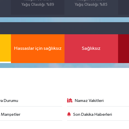
Yağış Olasılığı: %89
Yağış Olasılığı: %85
Hassaslar için sağlıksız
Sağlıksız
va Durumu
Namaz Vakitleri
 Manşetler
Son Dakika Haberleri