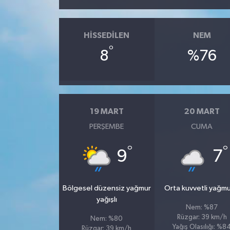
HISSEDILEN
NEM
°
8
%76
19 MART
20 MART
PERŞEMBE
CUMA
°
°
9
7
Bölgesel düzensiz yağmur
Orta kuvvetli yağmu
yağışlı
Nem: %87
Rüzgar: 39 km/h
Nem: %80
Yağış Olasılığı: %8
Rüzgar: 39 km/h