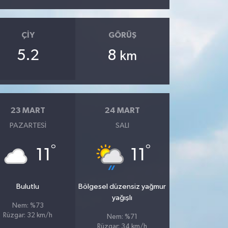
ÇIY
GÖRÜŞ
5.2
8
km
23 MART
24 MART
PAZARTESI
SALI
°
°
11
11
Bulutlu
Bölgesel düzensiz yağmur
yağışlı
Nem: %73
Rüzgar: 32 km/h
Nem: %71
Rüzgar: 34 km/h