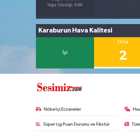
Yağış Olasılığı: %88
Karaburun Hava Kalitesi
Orta
2
İyi
Nöbetçi Eczaneler
Ha
Süper Lig Puan Durumu ve Fikstür
Tüm