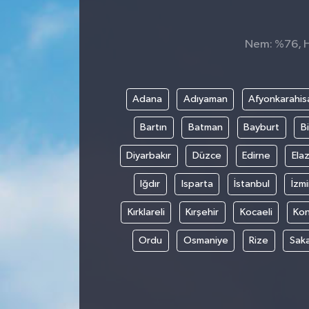
Spor
Nem: %76, Hi
Teknoloji
Tokat Haberleri
Adana
Adıyaman
Afyonkarahis
Bartın
Batman
Bayburt
Bi
Yaşam
Diyarbakır
Düzce
Edirne
Elaz
Iğdır
Isparta
İstanbul
İzmi
Kırklareli
Kırşehir
Kocaeli
Ko
Ordu
Osmaniye
Rize
Sak