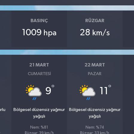
BASINÇ
RÜZGAR
1009
28
hpa
km/s
21 MART
22 MART
CUMARTESI
PAZAR
°
°
9
11
rlu
Bölgesel düzensiz yağmur
Bölgesel düzensiz yağmur
yağışlı
yağışlı
Nem: %81
Nem: %74
4
Rüzgar: 39 km/h
Rüzgar: 33 km/h