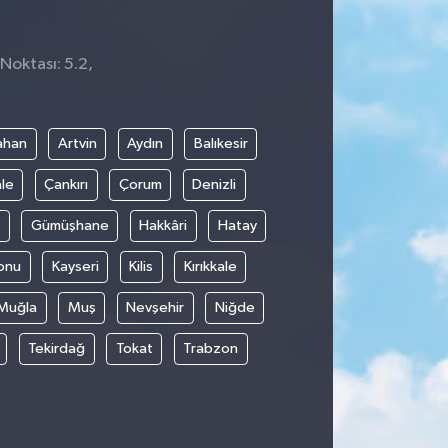
Noktası: 5.2,
ahan
Artvin
Aydın
Balıkesir
le
Çankırı
Çorum
Denizli
Gümüşhane
Hakkâri
Hatay
onu
Kayseri
Kilis
Kırıkkale
Muğla
Muş
Nevşehir
Niğde
Tekirdağ
Tokat
Trabzon