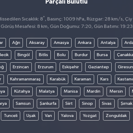
Parçalı Bulutlu
°
ssedilen Sıcaklık: 8
, Basınç: 1009 hPa, Rüzgar: 28 km/s, Çiy 
Görüş Mesafesi: 8 km, Gün Doğumu: 7:20, Gün Batımı: 19:23
ar
Ağrı
Aksaray
Amasya
Ankara
Antalya
Ard
lecik
Bingöl
Bitlis
Bolu
Burdur
Bursa
Çanakka
ığ
Erzincan
Erzurum
Eskişehir
Gaziantep
Giresun
r
Kahramanmaraş
Karabük
Karaman
Kars
Kastam
nya
Kütahya
Malatya
Manisa
Mardin
Mersin
arya
Samsun
Şanlıurfa
Siirt
Sinop
Sivas
Şırnak
Tunceli
Uşak
Van
Yalova
Yozgat
Zonguldak