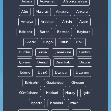
Adana
Adıyaman
Afyonkarahisar
Ağrı
Aksaray
Amasya
Ankara
Antalya
Ardahan
Artvin
Aydın
Balıkesir
Bartın
Batman
Bayburt
Bilecik
Bingöl
Bitlis
Bolu
Burdur
Bursa
Çanakkale
Çankırı
Çorum
Denizli
Diyarbakır
Düzce
Edirne
Elazığ
Erzincan
Erzurum
Eskişehir
Gaziantep
Giresun
Gümüşhane
Hakkâri
Hatay
Iğdır
Isparta
İstanbul
İzmir