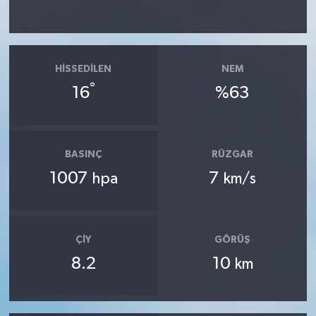
HISSEDILEN
NEM
°
16
%63
BASINÇ
RÜZGAR
1007
7
hpa
km/s
ÇIY
GÖRÜŞ
8.2
10
km