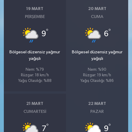
19 MART
20 MART
PERŞEMBE
CUMA
°
°
9
6
Bölgesel düzensiz yağmur
Bölgesel düzensiz yağmur
yağışlı
yağışlı
Nem: %79
Nem: %90
Rüzgar: 18 km/h
Rüzgar: 19 km/h
Yağış Olasılığı: %88
Yağış Olasılığı: %86
21 MART
22 MART
CUMARTESI
PAZAR
°
°
7
9