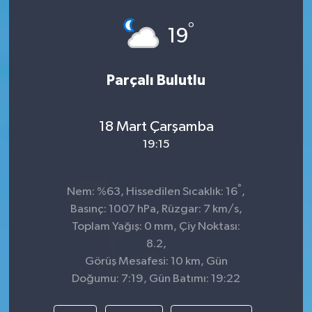
Spor
°
19
Teknoloji
Parçalı Bulutlu
Tokat Haberleri
18 Mart Çarşamba
Yaşam
19:15
°
Nem: %63, Hissedilen Sıcaklık: 16
,
Basınç: 1007 hPa, Rüzgar: 7 km/s,
Toplam Yağış: 0 mm, Çiy Noktası:
8.2,
Görüş Mesafesi: 10 km, Gün
Doğumu: 7:19, Gün Batımı: 19:22