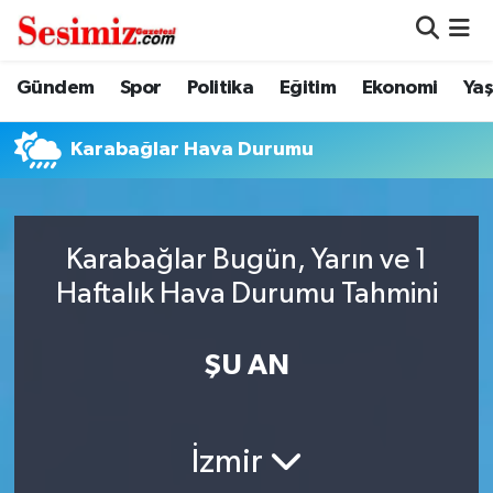
Dünya
Nöbetçi Eczaneler
Gündem
Spor
Politika
Eğitim
Ekonomi
Ya
Eğitim
Hava Durumu
Karabağlar Hava Durumu
Ekonomi
Namaz Vakitleri
Genel
Trafik Durumu
Karabağlar Bugün, Yarın ve 1
Haftalık Hava Durumu Tahmini
Gündem
Süper Lig Puan Durumu ve Fikstür
ŞU AN
Magazin
Tüm Manşetler
Politika
Son Dakika Haberleri
İzmir
Sağlık
Haber Arşivi