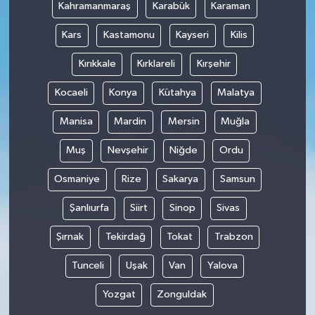
Kahramanmaraş
Karabük
Karaman
Kars
Kastamonu
Kayseri
Kilis
Kırıkkale
Kırklareli
Kırşehir
Kocaeli
Konya
Kütahya
Malatya
Manisa
Mardin
Mersin
Muğla
Muş
Nevşehir
Niğde
Ordu
Osmaniye
Rize
Sakarya
Samsun
Şanlıurfa
Siirt
Sinop
Sivas
Şırnak
Tekirdağ
Tokat
Trabzon
Tunceli
Uşak
Van
Yalova
Yozgat
Zonguldak