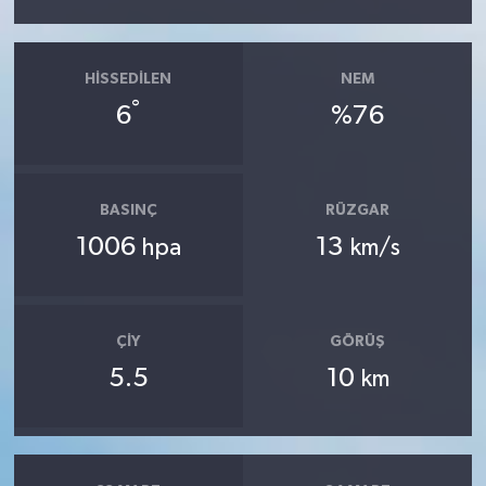
HISSEDILEN
NEM
°
6
%76
BASINÇ
RÜZGAR
1006
13
hpa
km/s
ÇIY
GÖRÜŞ
5.5
10
km