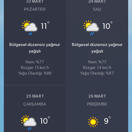
23 MART
24 MART
PAZARTESI
SALI
°
°
11
10
Bölgesel düzensiz yağmur
Bölgesel düzensiz yağmur
yağışlı
yağışlı
Nem: %77
Nem: %77
Rüzgar: 15 km/h
Rüzgar: 14 km/h
Yağış Olasılığı: %86
Yağış Olasılığı: %87
25 MART
26 MART
ÇARŞAMBA
PERŞEMBE
°
°
10
9