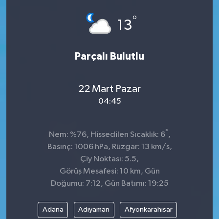
Spor
°
13
Teknoloji
Parçalı Bulutlu
Tokat Haberleri
22 Mart Pazar
Yaşam
04:45
°
Nem: %76, Hissedilen Sıcaklık: 6
,
Basınç: 1006 hPa, Rüzgar: 13 km/s,
Çiy Noktası: 5.5,
Görüş Mesafesi: 10 km, Gün
Doğumu: 7:12, Gün Batımı: 19:25
Adana
Adıyaman
Afyonkarahisar