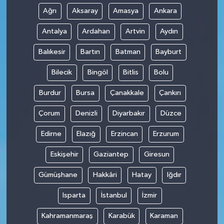
Ağrı
Aksaray
Amasya
Ankara
Antalya
Ardahan
Artvin
Aydın
Balıkesir
Bartın
Batman
Bayburt
Bilecik
Bingöl
Bitlis
Bolu
Burdur
Bursa
Çanakkale
Çankırı
Çorum
Denizli
Diyarbakır
Düzce
Edirne
Elazığ
Erzincan
Erzurum
Eskişehir
Gaziantep
Giresun
Gümüşhane
Hakkâri
Hatay
Iğdır
Isparta
İstanbul
İzmir
Kahramanmaraş
Karabük
Karaman