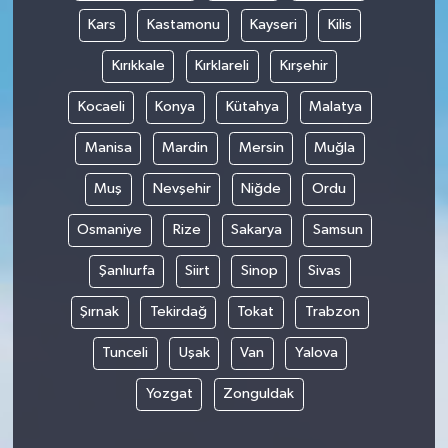
Kars
Kastamonu
Kayseri
Kilis
Kırıkkale
Kırklareli
Kırşehir
Kocaeli
Konya
Kütahya
Malatya
Manisa
Mardin
Mersin
Muğla
Muş
Nevşehir
Niğde
Ordu
Osmaniye
Rize
Sakarya
Samsun
Şanlıurfa
Siirt
Sinop
Sivas
Şırnak
Tekirdağ
Tokat
Trabzon
Tunceli
Uşak
Van
Yalova
Yozgat
Zonguldak