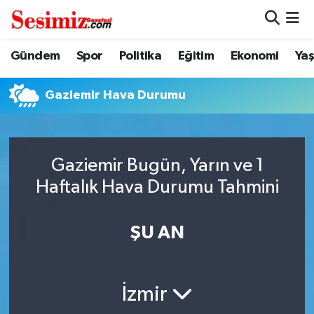
Dünya
Nöbetçi Eczaneler
Gündem
Spor
Politika
Eğitim
Ekonomi
Ya
Eğitim
Hava Durumu
Gaziemir Hava Durumu
Ekonomi
Namaz Vakitleri
Genel
Trafik Durumu
Gaziemir Bugün, Yarın ve 1
Haftalık Hava Durumu Tahmini
Gündem
Süper Lig Puan Durumu ve Fikstür
ŞU AN
Magazin
Tüm Manşetler
Politika
Son Dakika Haberleri
İzmir
Sağlık
Haber Arşivi