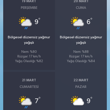
19 MART
20 MART
PERŞEMBE
CUMA
°
°
9
6
Bölgesel düzensiz yağmur
Bölgesel düzensiz yağmur
yağışlı
yağışlı
Nem: %80
Nem: %88
Rüzgar: 17 km/h
Rüzgar: 17 km/h
Yağış Olasılığı: %82
Yağış Olasılığı: %84
21 MART
22 MART
CUMARTESI
PAZAR
°
°
7
9