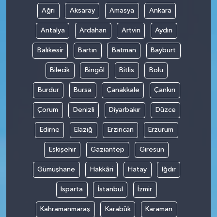
Ağrı
Aksaray
Amasya
Ankara
Antalya
Ardahan
Artvin
Aydın
Balıkesir
Bartın
Batman
Bayburt
Bilecik
Bingöl
Bitlis
Bolu
Burdur
Bursa
Çanakkale
Çankırı
Çorum
Denizli
Diyarbakır
Düzce
Edirne
Elazığ
Erzincan
Erzurum
Eskişehir
Gaziantep
Giresun
Gümüşhane
Hakkâri
Hatay
Iğdır
Isparta
İstanbul
İzmir
Kahramanmaraş
Karabük
Karaman