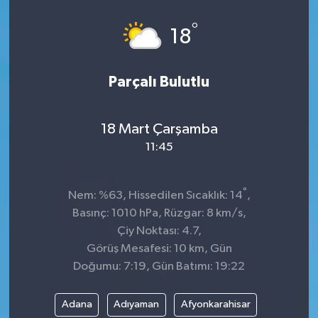
Spor
°
18
Teknoloji
Parçalı Bulutlu
Tokat Haberleri
18 Mart Çarşamba
Yaşam
11:45
°
Nem: %63, Hissedilen Sıcaklık: 14
,
Basınç: 1010 hPa, Rüzgar: 8 km/s,
Çiy Noktası: 4.7,
Görüş Mesafesi: 10 km, Gün
Doğumu: 7:19, Gün Batımı: 19:22
Adana
Adıyaman
Afyonkarahisar