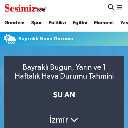
Dünya
Nöbetçi Eczaneler
Gündem
Spor
Politika
Eğitim
Ekonomi
Ya
Eğitim
Hava Durumu
Bayraklı Hava Durumu
Ekonomi
Namaz Vakitleri
Genel
Trafik Durumu
Bayraklı Bugün, Yarın ve 1
Haftalık Hava Durumu Tahmini
Gündem
Süper Lig Puan Durumu ve Fikstür
ŞU AN
Magazin
Tüm Manşetler
Politika
Son Dakika Haberleri
İzmir
Sağlık
Haber Arşivi