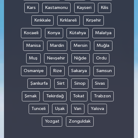
Kars
Kastamonu
Kayseri
Kilis
Kırıkkale
Kırklareli
Kırşehir
Kocaeli
Konya
Kütahya
Malatya
Manisa
Mardin
Mersin
Muğla
Muş
Nevşehir
Niğde
Ordu
Osmaniye
Rize
Sakarya
Samsun
Şanlıurfa
Siirt
Sinop
Sivas
Şırnak
Tekirdağ
Tokat
Trabzon
Tunceli
Uşak
Van
Yalova
Yozgat
Zonguldak