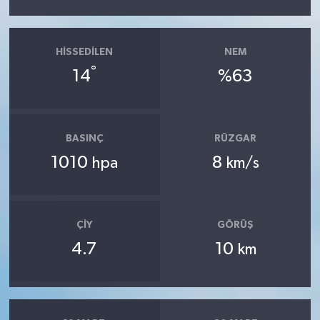
HISSEDILEN
NEM
°
14
%63
BASINÇ
RÜZGAR
1010
8
hpa
km/s
ÇIY
GÖRÜŞ
4.7
10
km