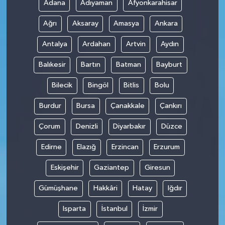
Adana
Adıyaman
Afyonkarahisar
Ağrı
Aksaray
Amasya
Ankara
Antalya
Ardahan
Artvin
Aydın
Balıkesir
Bartın
Batman
Bayburt
Bilecik
Bingöl
Bitlis
Bolu
Burdur
Bursa
Çanakkale
Çankırı
Çorum
Denizli
Diyarbakır
Düzce
Edirne
Elazığ
Erzincan
Erzurum
Eskişehir
Gaziantep
Giresun
Gümüşhane
Hakkâri
Hatay
Iğdır
Isparta
İstanbul
İzmir