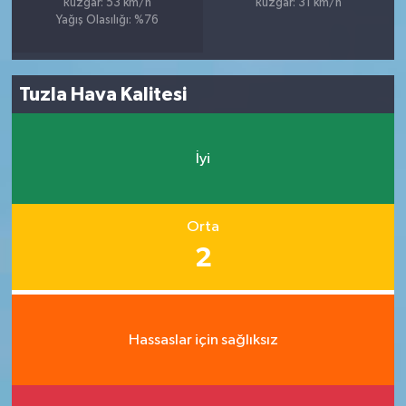
Rüzgar: 53 km/h
Rüzgar: 31 km/h
Yağış Olasılığı: %76
Tuzla Hava Kalitesi
İyi
Orta
2
Hassaslar için sağlıksız