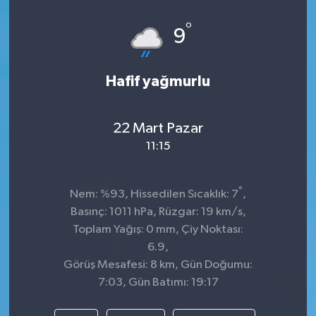
Spor
°
9
Teknoloji
Hafif yağmurlu
Tokat Haberleri
22 Mart Pazar
Yaşam
11:15
°
Nem: %93, Hissedilen Sıcaklık: 7
,
Basınç: 1011 hPa, Rüzgar: 19 km/s,
Toplam Yağış: 0 mm, Çiy Noktası:
6.9,
Görüş Mesafesi: 8 km, Gün Doğumu:
7:03, Gün Batımı: 19:17