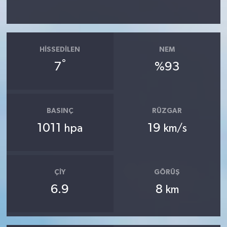
HISSEDILEN
NEM
°
7
%93
BASINÇ
RÜZGAR
1011
19
hpa
km/s
ÇIY
GÖRÜŞ
6.9
8
km