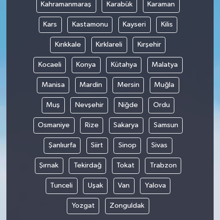
Kahramanmaraş
Karabük
Karaman
Kars
Kastamonu
Kayseri
Kilis
Kırıkkale
Kırklareli
Kırşehir
Kocaeli
Konya
Kütahya
Malatya
Manisa
Mardin
Mersin
Muğla
Muş
Nevşehir
Niğde
Ordu
Osmaniye
Rize
Sakarya
Samsun
Şanlıurfa
Siirt
Sinop
Sivas
Şırnak
Tekirdağ
Tokat
Trabzon
Tunceli
Uşak
Van
Yalova
Yozgat
Zonguldak