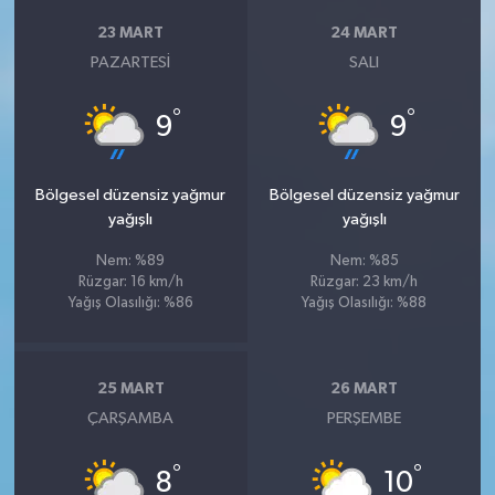
23 MART
24 MART
PAZARTESI
SALI
°
°
9
9
Bölgesel düzensiz yağmur
Bölgesel düzensiz yağmur
yağışlı
yağışlı
Nem: %89
Nem: %85
Rüzgar: 16 km/h
Rüzgar: 23 km/h
Yağış Olasılığı: %86
Yağış Olasılığı: %88
25 MART
26 MART
ÇARŞAMBA
PERŞEMBE
°
°
8
10