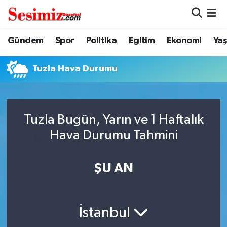
Dünya
Nöbetçi Eczaneler
Gündem
Spor
Politika
Eğitim
Ekonomi
Ya
Eğitim
Hava Durumu
Tuzla Hava Durumu
Ekonomi
Namaz Vakitleri
Genel
Trafik Durumu
Tuzla Bugün, Yarın ve 1 Haftalık
Hava Durumu Tahmini
Gündem
Süper Lig Puan Durumu ve Fikstür
ŞU AN
Magazin
Tüm Manşetler
Politika
Son Dakika Haberleri
İstanbul
Sağlık
Haber Arşivi