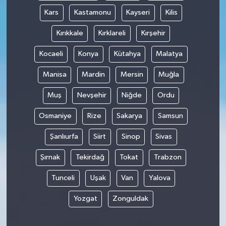
Kars
Kastamonu
Kayseri
Kilis
Kırıkkale
Kırklareli
Kırşehir
Kocaeli
Konya
Kütahya
Malatya
Manisa
Mardin
Mersin
Muğla
Muş
Nevşehir
Niğde
Ordu
Osmaniye
Rize
Sakarya
Samsun
Şanlıurfa
Siirt
Sinop
Sivas
Şırnak
Tekirdağ
Tokat
Trabzon
Tunceli
Uşak
Van
Yalova
Yozgat
Zonguldak