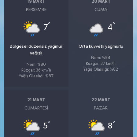
19 MART
20 MART
PERŞEMBE
CUMA
°
°
7
4
Bölgesel düzensiz yağmur
Orta kuvvetli yağmurlu
yağışlı
Nem: %94
Rüzgar: 37 km/h
Nem: %80
Yağış Olasılığı: %82
Rüzgar: 36 km/h
Yağış Olasılığı: %87
21 MART
22 MART
CUMARTESI
PAZAR
°
°
5
8