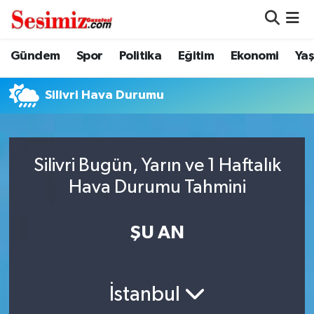
Dünya
Nöbetçi Eczaneler
Gündem
Spor
Politika
Eğitim
Ekonomi
Ya
Eğitim
Hava Durumu
Silivri Hava Durumu
Ekonomi
Namaz Vakitleri
Genel
Trafik Durumu
Silivri Bugün, Yarın ve 1 Haftalık
Hava Durumu Tahmini
Gündem
Süper Lig Puan Durumu ve Fikstür
ŞU AN
Magazin
Tüm Manşetler
Politika
Son Dakika Haberleri
İstanbul
Sağlık
Haber Arşivi