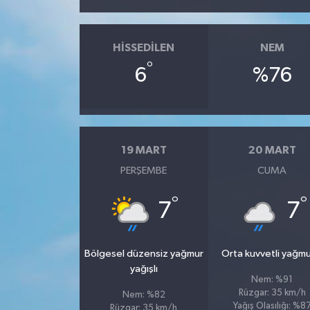
HISSEDILEN
NEM
°
6
%76
19 MART
20 MART
PERŞEMBE
CUMA
°
°
7
7
Bölgesel düzensiz yağmur
Orta kuvvetli yağmu
yağışlı
Nem: %91
Rüzgar: 35 km/h
Nem: %82
Yağış Olasılığı: %8
Rüzgar: 35 km/h