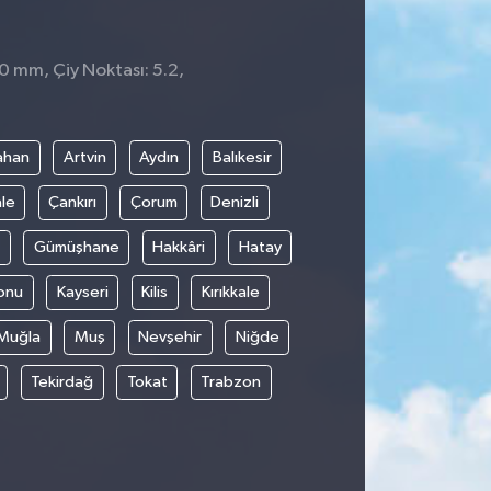
 0 mm, Çiy Noktası: 5.2,
ahan
Artvin
Aydın
Balıkesir
le
Çankırı
Çorum
Denizli
Gümüşhane
Hakkâri
Hatay
onu
Kayseri
Kilis
Kırıkkale
Muğla
Muş
Nevşehir
Niğde
Tekirdağ
Tokat
Trabzon