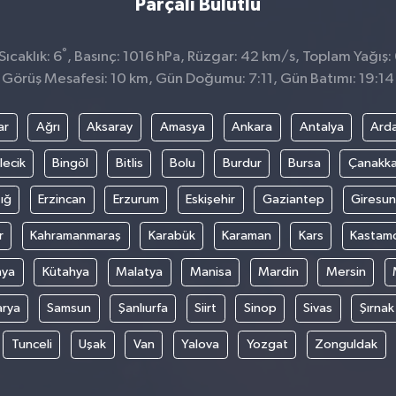
Parçalı Bulutlu
°
ıcaklık: 6
, Basınç: 1016 hPa, Rüzgar: 42 km/s, Toplam Yağış:
Görüş Mesafesi: 10 km, Gün Doğumu: 7:11, Gün Batımı: 19:14
ar
Ağrı
Aksaray
Amasya
Ankara
Antalya
Ard
lecik
Bingöl
Bitlis
Bolu
Burdur
Bursa
Çanakka
ığ
Erzincan
Erzurum
Eskişehir
Gaziantep
Giresun
r
Kahramanmaraş
Karabük
Karaman
Kars
Kastam
nya
Kütahya
Malatya
Manisa
Mardin
Mersin
arya
Samsun
Şanlıurfa
Siirt
Sinop
Sivas
Şırnak
Tunceli
Uşak
Van
Yalova
Yozgat
Zonguldak