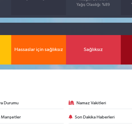
Yağış Olasılığı: %89
Hassaslar için sağlıksız
Sağlıksız
va Durumu
Namaz Vakitleri
 Manşetler
Son Dakika Haberleri