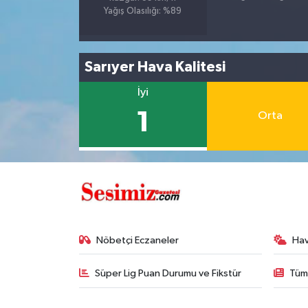
Yağış Olasılığı: %89
Sarıyer Hava Kalitesi
İyi
1
Orta
Nöbetçi Eczaneler
Ha
Süper Lig Puan Durumu ve Fikstür
Tüm