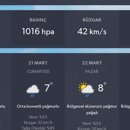
BASINÇ
RÜZGAR
1016
42
hpa
km/s
21 MART
22 MART
CUMARTESI
PAZAR
°
°
7
8
rlu
Orta kuvvetli yağmurlu
Bölgesel düzensiz yağmur
Bölg
yağışlı
Nem: %93
Rüzgar: 32 km/h
Nem: %94
7
Yağış Olasılığı: %85
Rüzgar: 20 km/h