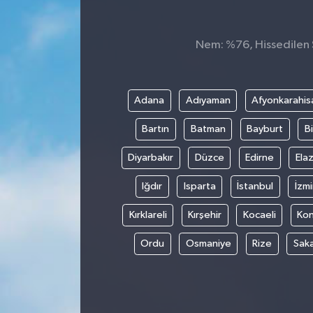
Spor
Nem: %76, Hissedilen S
Teknoloji
Tokat Haberleri
Adana
Adıyaman
Afyonkarahis
Bartın
Batman
Bayburt
Bi
Yaşam
Diyarbakır
Düzce
Edirne
Elaz
Iğdır
Isparta
İstanbul
İzmi
Kırklareli
Kırşehir
Kocaeli
Ko
Ordu
Osmaniye
Rize
Sak