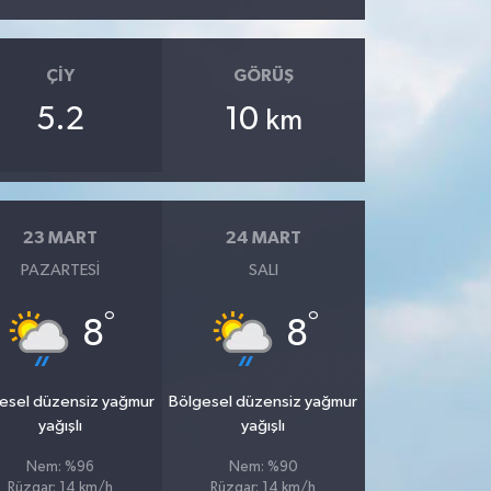
ÇIY
GÖRÜŞ
5.2
10
km
23 MART
24 MART
PAZARTESI
SALI
°
°
8
8
esel düzensiz yağmur
Bölgesel düzensiz yağmur
yağışlı
yağışlı
Nem: %96
Nem: %90
Rüzgar: 14 km/h
Rüzgar: 14 km/h