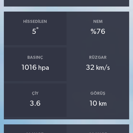
HISSEDILEN
NEM
°
5
%76
BASINÇ
RÜZGAR
1016
32
hpa
km/s
ÇIY
GÖRÜŞ
3.6
10
km