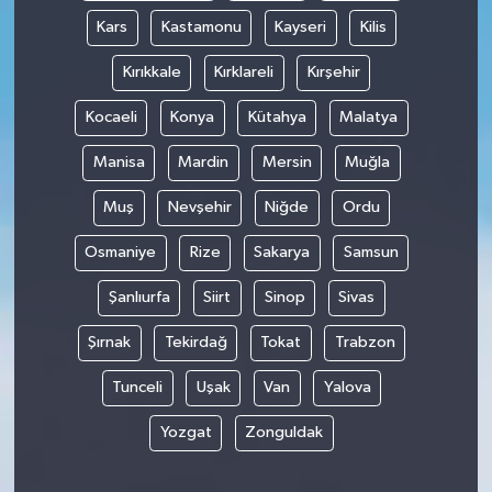
Kars
Kastamonu
Kayseri
Kilis
Kırıkkale
Kırklareli
Kırşehir
Kocaeli
Konya
Kütahya
Malatya
Manisa
Mardin
Mersin
Muğla
Muş
Nevşehir
Niğde
Ordu
Osmaniye
Rize
Sakarya
Samsun
Şanlıurfa
Siirt
Sinop
Sivas
Şırnak
Tekirdağ
Tokat
Trabzon
Tunceli
Uşak
Van
Yalova
Yozgat
Zonguldak