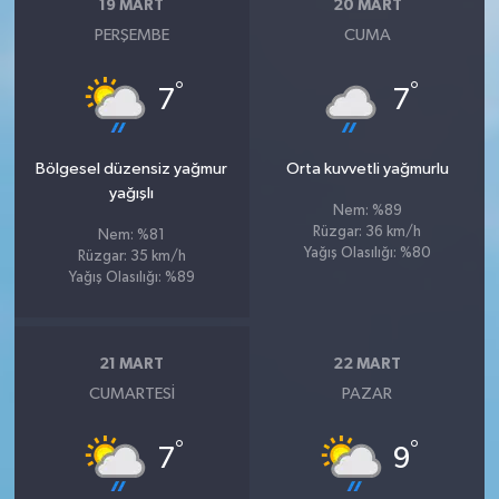
19 MART
20 MART
PERŞEMBE
CUMA
°
°
7
7
Bölgesel düzensiz yağmur
Orta kuvvetli yağmurlu
yağışlı
Nem: %89
Rüzgar: 36 km/h
Nem: %81
Yağış Olasılığı: %80
Rüzgar: 35 km/h
Yağış Olasılığı: %89
21 MART
22 MART
CUMARTESI
PAZAR
°
°
7
9