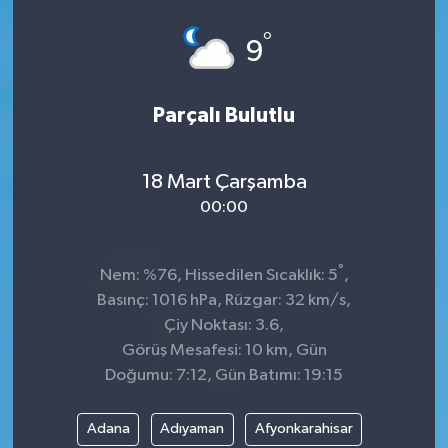
Spor
°
9
Teknoloji
Parçalı Bulutlu
Tokat Haberleri
18 Mart Çarşamba
Yaşam
00:00
°
Nem: %76, Hissedilen Sıcaklık: 5
,
Basınç: 1016 hPa, Rüzgar: 32 km/s,
Çiy Noktası: 3.6,
Görüş Mesafesi: 10 km, Gün
Doğumu: 7:12, Gün Batımı: 19:15
Adana
Adıyaman
Afyonkarahisar