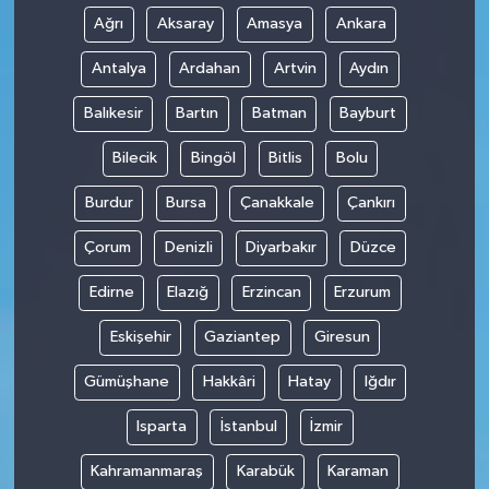
Ağrı
Aksaray
Amasya
Ankara
Antalya
Ardahan
Artvin
Aydın
Balıkesir
Bartın
Batman
Bayburt
Bilecik
Bingöl
Bitlis
Bolu
Burdur
Bursa
Çanakkale
Çankırı
Çorum
Denizli
Diyarbakır
Düzce
Edirne
Elazığ
Erzincan
Erzurum
Eskişehir
Gaziantep
Giresun
Gümüşhane
Hakkâri
Hatay
Iğdır
Isparta
İstanbul
İzmir
Kahramanmaraş
Karabük
Karaman