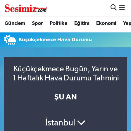
Dünya
Nöbetçi Eczaneler
Gündem
Spor
Politika
Eğitim
Ekonomi
Ya
Eğitim
Hava Durumu
Küçükçekmece Hava Durumu
Ekonomi
Namaz Vakitleri
Genel
Trafik Durumu
Küçükçekmece Bugün, Yarın ve
1 Haftalık Hava Durumu Tahmini
Gündem
Süper Lig Puan Durumu ve Fikstür
ŞU AN
Magazin
Tüm Manşetler
Politika
Son Dakika Haberleri
İstanbul
Sağlık
Haber Arşivi