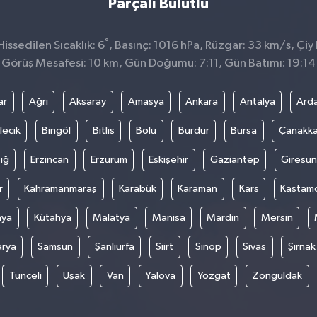
Parçalı Bulutlu
°
ssedilen Sıcaklık: 6
, Basınç: 1016 hPa, Rüzgar: 33 km/s, Çiy 
Görüş Mesafesi: 10 km, Gün Doğumu: 7:11, Gün Batımı: 19:14
ar
Ağrı
Aksaray
Amasya
Ankara
Antalya
Ard
lecik
Bingöl
Bitlis
Bolu
Burdur
Bursa
Çanakka
ığ
Erzincan
Erzurum
Eskişehir
Gaziantep
Giresun
r
Kahramanmaraş
Karabük
Karaman
Kars
Kastam
nya
Kütahya
Malatya
Manisa
Mardin
Mersin
arya
Samsun
Şanlıurfa
Siirt
Sinop
Sivas
Şırnak
Tunceli
Uşak
Van
Yalova
Yozgat
Zonguldak