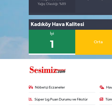
Yağış Olasılığı: %89
Kadıköy Hava Kalitesi
İyi
1
Orta
Nöbetçi Eczaneler
Ha
Süper Lig Puan Durumu ve Fikstür
Tüm