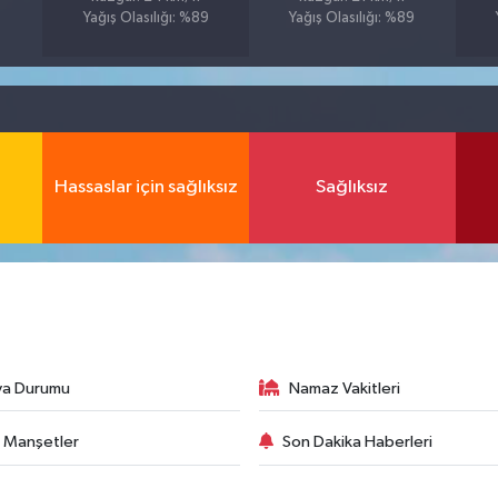
Yağış Olasılığı: %89
Yağış Olasılığı: %89
Hassaslar için sağlıksız
Sağlıksız
va Durumu
Namaz Vakitleri
 Manşetler
Son Dakika Haberleri