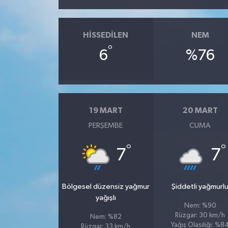
HISSEDILEN
NEM
°
6
%76
19 MART
20 MART
PERŞEMBE
CUMA
°
°
7
7
Bölgesel düzensiz yağmur
Şiddetli yağmurl
yağışlı
Nem: %90
Rüzgar: 30 km/h
Nem: %82
Yağış Olasılığı: %8
Rüzgar: 33 km/h