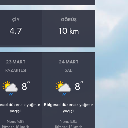
ÇIY
GÖRÜŞ
4.7
10
km
23 MART
24 MART
PAZARTESI
SALI
°
°
8
8
esel düzensiz yağmur
Bölgesel düzensiz yağmur
yağışlı
yağışlı
Nem: %88
Nem: %95
Rüzgar: 18 km/h
Rüzgar: 13 km/h