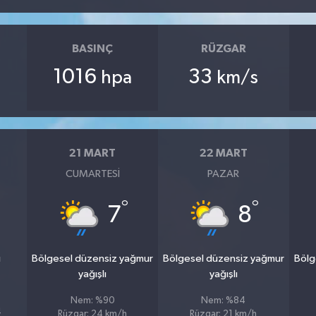
BASINÇ
RÜZGAR
1016
33
hpa
km/s
21 MART
22 MART
CUMARTESI
PAZAR
°
°
7
8
u
Bölgesel düzensiz yağmur
Bölgesel düzensiz yağmur
Bölg
yağışlı
yağışlı
Nem: %90
Nem: %84
4
Rüzgar: 24 km/h
Rüzgar: 21 km/h