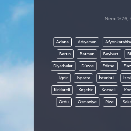
Spor
Nem: %76, Hi
Teknoloji
Tokat Haberleri
Adana
Adıyaman
Afyonkarahis
Bartın
Batman
Bayburt
Bi
Yaşam
Diyarbakır
Düzce
Edirne
Elaz
Iğdır
Isparta
İstanbul
İzmi
Kırklareli
Kırşehir
Kocaeli
Ko
Ordu
Osmaniye
Rize
Sak