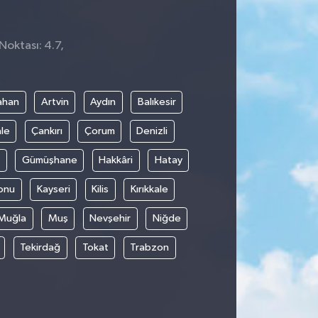
Noktası: 4.7,
ahan
Artvin
Aydın
Balıkesir
le
Çankırı
Çorum
Denizli
Gümüşhane
Hakkâri
Hatay
onu
Kayseri
Kilis
Kırıkkale
Muğla
Muş
Nevşehir
Niğde
Tekirdağ
Tokat
Trabzon