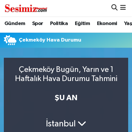
Dünya
Nöbetçi Eczaneler
Gündem
Spor
Politika
Eğitim
Ekonomi
Ya
Eğitim
Hava Durumu
Çekmeköy Hava Durumu
Ekonomi
Namaz Vakitleri
Genel
Trafik Durumu
Çekmeköy Bugün, Yarın ve 1
Haftalık Hava Durumu Tahmini
Gündem
Süper Lig Puan Durumu ve Fikstür
ŞU AN
Magazin
Tüm Manşetler
Politika
Son Dakika Haberleri
İstanbul
Sağlık
Haber Arşivi