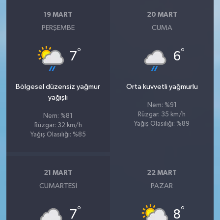
19 MART
20 MART
PERŞEMBE
CUMA
°
°
7
6
Bölgesel düzensiz yağmur
Orta kuvvetli yağmurlu
yağışlı
Nem: %91
Rüzgar: 35 km/h
Nem: %81
Yağış Olasılığı: %89
Rüzgar: 32 km/h
Yağış Olasılığı: %85
21 MART
22 MART
CUMARTESI
PAZAR
°
°
7
8