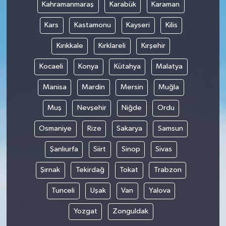
Kahramanmaraş
Karabük
Karaman
Kars
Kastamonu
Kayseri
Kilis
Kırıkkale
Kırklareli
Kırşehir
Kocaeli
Konya
Kütahya
Malatya
Manisa
Mardin
Mersin
Muğla
Muş
Nevşehir
Niğde
Ordu
Osmaniye
Rize
Sakarya
Samsun
Şanlıurfa
Siirt
Sinop
Sivas
Şırnak
Tekirdağ
Tokat
Trabzon
Tunceli
Uşak
Van
Yalova
Yozgat
Zonguldak