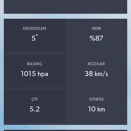
HISSEDILEN
NEM
°
5
%87
BASINÇ
RÜZGAR
1015
38
hpa
km/s
ÇIY
GÖRÜŞ
5.2
10
km