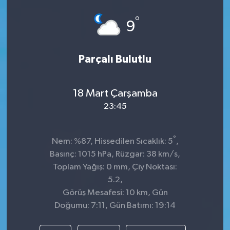
Spor
°
9
Teknoloji
Parçalı Bulutlu
Tokat Haberleri
18 Mart Çarşamba
Yaşam
23:45
°
Nem: %87, Hissedilen Sıcaklık: 5
,
Basınç: 1015 hPa, Rüzgar: 38 km/s,
Toplam Yağış: 0 mm, Çiy Noktası:
5.2,
Görüş Mesafesi: 10 km, Gün
Doğumu: 7:11, Gün Batımı: 19:14