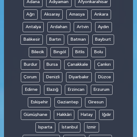
Adana
Adıyaman
Afyonkarahisar
Ağrı
Aksaray
Amasya
Ankara
Antalya
Ardahan
Artvin
Aydın
Balıkesir
Bartın
Batman
Bayburt
Bilecik
Bingöl
Bitlis
Bolu
Burdur
Bursa
Çanakkale
Çankırı
Çorum
Denizli
Diyarbakır
Düzce
Edirne
Elazığ
Erzincan
Erzurum
Eskişehir
Gaziantep
Giresun
Gümüşhane
Hakkâri
Hatay
Iğdır
Isparta
İstanbul
İzmir