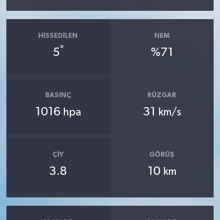
HISSEDILEN
NEM
°
5
%71
BASINÇ
RÜZGAR
1016
31
hpa
km/s
ÇIY
GÖRÜŞ
3.8
10
km