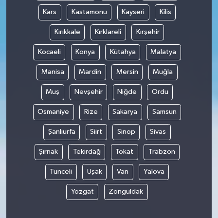
Kars
Kastamonu
Kayseri
Kilis
Kırıkkale
Kırklareli
Kırşehir
Kocaeli
Konya
Kütahya
Malatya
Manisa
Mardin
Mersin
Muğla
Muş
Nevşehir
Niğde
Ordu
Osmaniye
Rize
Sakarya
Samsun
Şanlıurfa
Siirt
Sinop
Sivas
Şırnak
Tekirdağ
Tokat
Trabzon
Tunceli
Uşak
Van
Yalova
Yozgat
Zonguldak