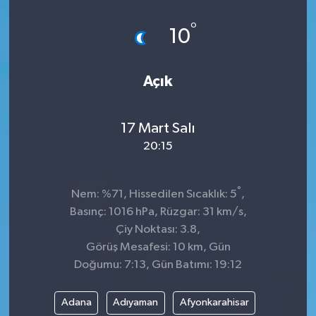
Spor
°
10
Teknoloji
Açık
Tokat Haberleri
17 Mart Salı
Yaşam
20:15
°
Nem: %71, Hissedilen Sıcaklık: 5
,
Basınç: 1016 hPa, Rüzgar: 31 km/s,
Çiy Noktası: 3.8,
Görüş Mesafesi: 10 km, Gün
Doğumu: 7:13, Gün Batımı: 19:12
Adana
Adıyaman
Afyonkarahisar