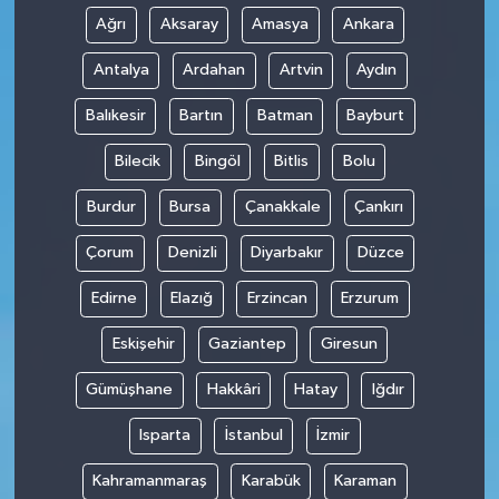
Ağrı
Aksaray
Amasya
Ankara
Antalya
Ardahan
Artvin
Aydın
Balıkesir
Bartın
Batman
Bayburt
Bilecik
Bingöl
Bitlis
Bolu
Burdur
Bursa
Çanakkale
Çankırı
Çorum
Denizli
Diyarbakır
Düzce
Edirne
Elazığ
Erzincan
Erzurum
Eskişehir
Gaziantep
Giresun
Gümüşhane
Hakkâri
Hatay
Iğdır
Isparta
İstanbul
İzmir
Kahramanmaraş
Karabük
Karaman