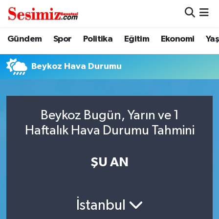
Dünya
Nöbetçi Eczaneler
Gündem
Spor
Politika
Eğitim
Ekonomi
Ya
Eğitim
Hava Durumu
Beykoz Hava Durumu
Ekonomi
Namaz Vakitleri
Genel
Trafik Durumu
Beykoz Bugün, Yarın ve 1
Haftalık Hava Durumu Tahmini
Gündem
Süper Lig Puan Durumu ve Fikstür
ŞU AN
Magazin
Tüm Manşetler
Politika
Son Dakika Haberleri
İstanbul
Sağlık
Haber Arşivi