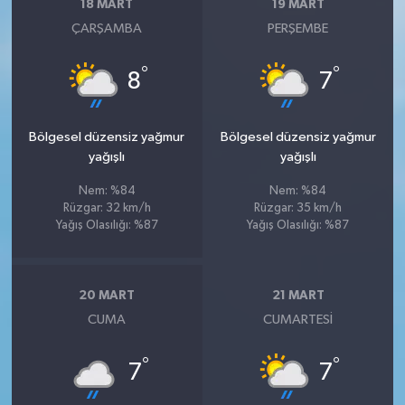
18 MART
19 MART
ÇARŞAMBA
PERŞEMBE
°
°
8
7
Bölgesel düzensiz yağmur
Bölgesel düzensiz yağmur
yağışlı
yağışlı
Nem: %84
Nem: %84
Rüzgar: 32 km/h
Rüzgar: 35 km/h
Yağış Olasılığı: %87
Yağış Olasılığı: %87
20 MART
21 MART
CUMA
CUMARTESI
°
°
7
7