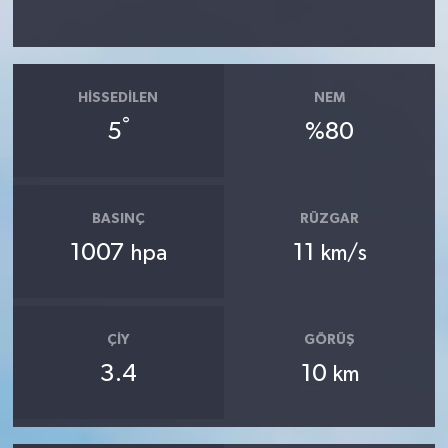
HISSEDILEN
NEM
°
5
%80
BASINÇ
RÜZGAR
1007
11
hpa
km/s
ÇIY
GÖRÜŞ
3.4
10
km