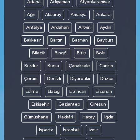
Adana
Adıyaman
Afyonkarahisar
Ağrı
Aksaray
Amasya
Ankara
Antalya
Ardahan
Artvin
Aydın
Balıkesir
Bartın
Batman
Bayburt
Bilecik
Bingöl
Bitlis
Bolu
Burdur
Bursa
Çanakkale
Çankırı
Çorum
Denizli
Diyarbakır
Düzce
Edirne
Elazığ
Erzincan
Erzurum
Eskişehir
Gaziantep
Giresun
Gümüşhane
Hakkâri
Hatay
Iğdır
Isparta
İstanbul
İzmir