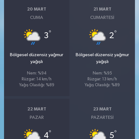
20 MART
21 MART
CUMA
CUMARTESI
°
°
3
2
Bölgesel düzensiz yağmur
Bölgesel düzensiz yağmur
yağışlı
yağışlı
Nem: %94
Nem: %95
Rüzgar: 14 km/h
Rüzgar: 13 km/h
Yağış Olasılığı: %89
Yağış Olasılığı: %89
22 MART
23 MART
PAZAR
PAZARTESI
°
°
4
5