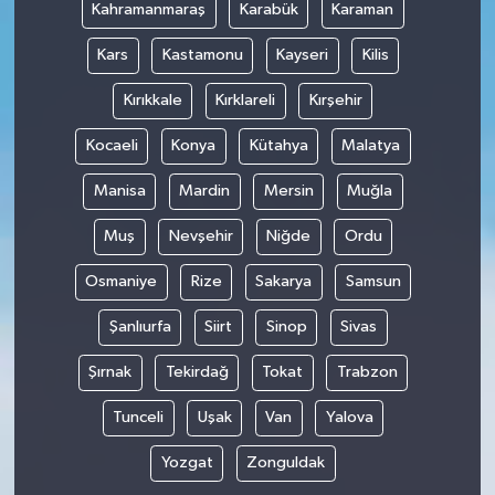
Kahramanmaraş
Karabük
Karaman
Kars
Kastamonu
Kayseri
Kilis
Kırıkkale
Kırklareli
Kırşehir
Kocaeli
Konya
Kütahya
Malatya
Manisa
Mardin
Mersin
Muğla
Muş
Nevşehir
Niğde
Ordu
Osmaniye
Rize
Sakarya
Samsun
Şanlıurfa
Siirt
Sinop
Sivas
Şırnak
Tekirdağ
Tokat
Trabzon
Tunceli
Uşak
Van
Yalova
Yozgat
Zonguldak