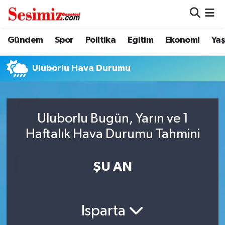
Dünya
Nöbetçi Eczaneler
Gündem
Spor
Politika
Eğitim
Ekonomi
Ya
Eğitim
Hava Durumu
Uluborlu Hava Durumu
Ekonomi
Namaz Vakitleri
Genel
Trafik Durumu
Uluborlu Bugün, Yarın ve 1
Haftalık Hava Durumu Tahmini
Gündem
Süper Lig Puan Durumu ve Fikstür
ŞU AN
Magazin
Tüm Manşetler
Politika
Son Dakika Haberleri
Isparta
Sağlık
Haber Arşivi