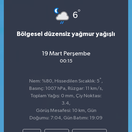
Spor
°
6
Teknoloji
Bölgesel düzensiz yağmur yağışlı
Tokat Haberleri
19 Mart Perşembe
Yaşam
00:15
°
Nem: %80, Hissedilen Sıcaklık: 5
,
Basınç: 1007 hPa, Rüzgar: 11 km/s,
Toplam Yağış: 0 mm, Çiy Noktası:
3.4,
Görüş Mesafesi: 10 km, Gün
Doğumu: 7:04, Gün Batımı: 19:09