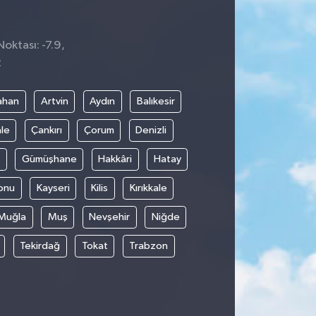
Noktası: -7.9,
2
ahan
Artvin
Aydın
Balıkesir
le
Çankırı
Çorum
Denizli
Gümüşhane
Hakkâri
Hatay
onu
Kayseri
Kilis
Kırıkkale
Muğla
Muş
Nevşehir
Niğde
Tekirdağ
Tokat
Trabzon