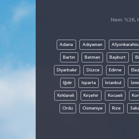
Spor
Nem: %26, Hi
Teknoloji
Tokat Haberleri
Adana
Adıyaman
Afyonkarahis
Bartın
Batman
Bayburt
Bi
Yaşam
Diyarbakır
Düzce
Edirne
Elaz
Iğdır
Isparta
İstanbul
İzmi
Kırklareli
Kırşehir
Kocaeli
Ko
Ordu
Osmaniye
Rize
Sak