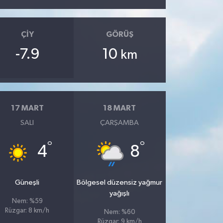
ÇIY
GÖRÜŞ
-7.9
10
km
17 MART
18 MART
SALI
ÇARŞAMBA
°
°
4
8
Güneşli
Bölgesel düzensiz yağmur
yağışlı
Nem: %59
Rüzgar: 8 km/h
Nem: %60
Rüzgar: 9 km/h