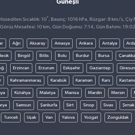
Güneşli
°
ssedilen Sıcaklık: 10
, Basınç: 1016 hPa, Rüzgar: 8 km/s, Çiy 
Görüş Mesafesi: 10 km, Gün Doğumu: 7:14, Gün Batımı: 19:0
ar
Ağrı
Aksaray
Amasya
Ankara
Antalya
Ard
lecik
Bingöl
Bitlis
Bolu
Burdur
Bursa
Çanakka
ığ
Erzincan
Erzurum
Eskişehir
Gaziantep
Giresun
r
Kahramanmaraş
Karabük
Karaman
Kars
Kastam
nya
Kütahya
Malatya
Manisa
Mardin
Mersin
arya
Samsun
Şanlıurfa
Siirt
Sinop
Sivas
Şırnak
Tunceli
Uşak
Van
Yalova
Yozgat
Zonguldak