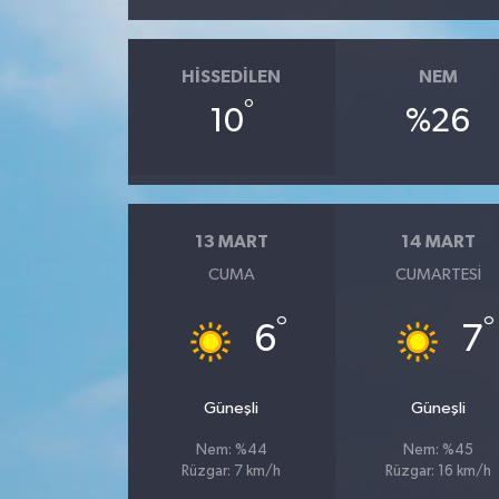
HISSEDILEN
NEM
°
10
%26
13 MART
14 MART
CUMA
CUMARTESI
°
°
6
7
Güneşli
Güneşli
Nem: %44
Nem: %45
Rüzgar: 7 km/h
Rüzgar: 16 km/h