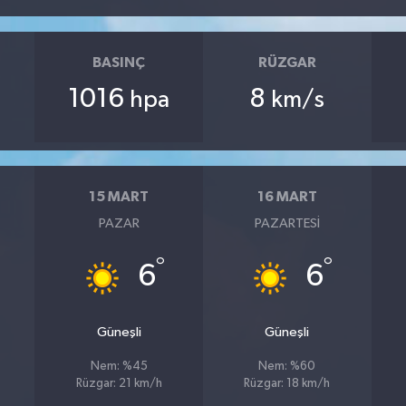
BASINÇ
RÜZGAR
1016
8
hpa
km/s
15 MART
16 MART
PAZAR
PAZARTESI
°
°
6
6
Güneşli
Güneşli
Nem: %45
Nem: %60
Rüzgar: 21 km/h
Rüzgar: 18 km/h