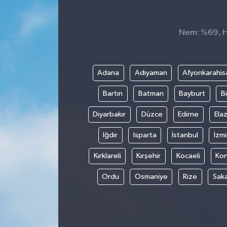
Spor
Nem: %69, Hi
Teknoloji
Tokat Haberleri
Adana
Adıyaman
Afyonkarahis
Bartın
Batman
Bayburt
Bi
Yaşam
Diyarbakır
Düzce
Edirne
Elaz
Iğdır
Isparta
İstanbul
İzmi
Kırklareli
Kırşehir
Kocaeli
Ko
Ordu
Osmaniye
Rize
Sak