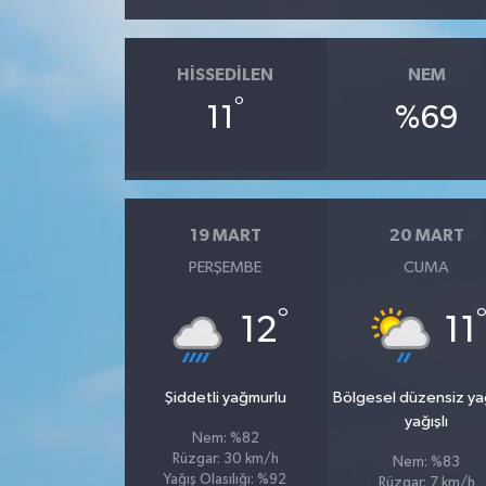
HISSEDILEN
NEM
°
11
%69
19 MART
20 MART
PERŞEMBE
CUMA
°
12
11
Şiddetli yağmurlu
Bölgesel düzensiz y
yağışlı
Nem: %82
Rüzgar: 30 km/h
Nem: %83
Yağış Olasılığı: %92
Rüzgar: 7 km/h