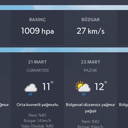
BASINÇ
RÜZGAR
1009
27
hpa
km/s
21 MART
22 MART
CUMARTESI
PAZAR
°
°
°
11
12
ağmur
Orta kuvvetli yağmurlu
Bölgesel düzensiz yağmur
Bölg
yağışlı
Nem: %85
Rüzgar: 14 km/h
Nem: %82
Yağış Olasılığı: %80
Rüzgar: 9 km/h