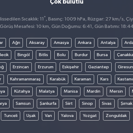
Çok bulutlu
°
ssedilen Sıcaklık: 11
, Basınç: 1009 hPa, Rüzgar: 27 km/s, Çiy
Görüş Mesafesi: 10 km, Gün Doğumu: 6:41, Gün Batımı: 18:4
ar
Ağrı
Aksaray
Amasya
Ankara
Antalya
Ard
lecik
Bingöl
Bitlis
Bolu
Burdur
Bursa
Çanakka
ığ
Erzincan
Erzurum
Eskişehir
Gaziantep
Giresun
r
Kahramanmaraş
Karabük
Karaman
Kars
Kastam
nya
Kütahya
Malatya
Manisa
Mardin
Mersin
arya
Samsun
Şanlıurfa
Siirt
Sinop
Sivas
Şırnak
Tunceli
Uşak
Van
Yalova
Yozgat
Zonguldak