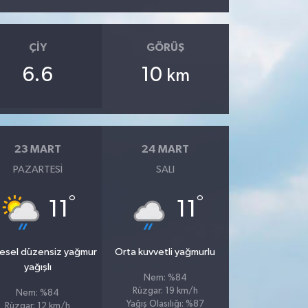
ÇIY
GÖRÜŞ
6.6
10
km
23 MART
24 MART
PAZARTESI
SALI
°
°
11
11
esel düzensiz yağmur
Orta kuvvetli yağmurlu
yağışlı
Nem: %84
Rüzgar: 19 km/h
Nem: %84
Yağış Olasılığı: %87
Rüzgar: 12 km/h