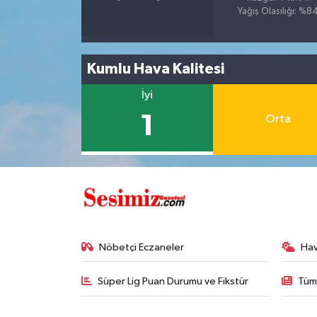
Yağış Olasılığı: %8
Kumlu Hava Kalitesi
İyi
1
Orta
Nöbetçi Eczaneler
Ha
Süper Lig Puan Durumu ve Fikstür
Tüm