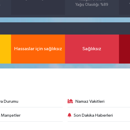
4
Yağış Olasılığı: %89
Hassaslar için sağlıksız
Sağlıksız
va Durumu
Namaz Vakitleri
 Manşetler
Son Dakika Haberleri