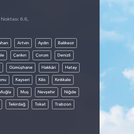
 Noktası: 6.6,
4
ahan
Artvin
Aydın
Balıkesir
le
Çankırı
Çorum
Denizli
Gümüşhane
Hakkâri
Hatay
onu
Kayseri
Kilis
Kırıkkale
Muğla
Muş
Nevşehir
Niğde
Tekirdağ
Tokat
Trabzon