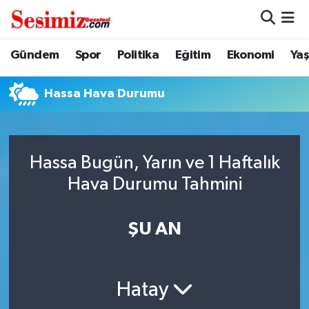
Dünya
Nöbetçi Eczaneler
Gündem
Spor
Politika
Eğitim
Ekonomi
Ya
Eğitim
Hava Durumu
Hassa Hava Durumu
Ekonomi
Namaz Vakitleri
Genel
Trafik Durumu
Hassa Bugün, Yarın ve 1 Haftalık
Hava Durumu Tahmini
Gündem
Süper Lig Puan Durumu ve Fikstür
ŞU AN
Magazin
Tüm Manşetler
Politika
Son Dakika Haberleri
Hatay
Sağlık
Haber Arşivi