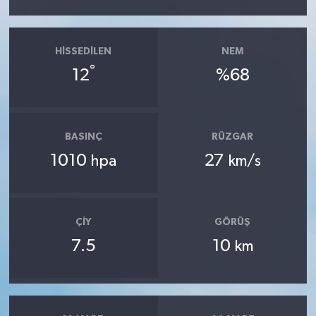
HISSEDILEN
NEM
°
12
%68
BASINÇ
RÜZGAR
1010
27
hpa
km/s
ÇIY
GÖRÜŞ
7.5
10
km