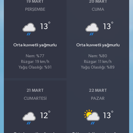
19 MART
20 MART
PERŞEMBE
CUMA
°
°
13
13
Orta kuvvetli yağmurlu
Orta kuvvetli yağmurlu
Nem: %77
Nem: %80
Rüzgar: 19 km/h
Rüzgar: 11 km/h
Yağış Olasılığı: %91
Yağış Olasılığı: %89
21 MART
22 MART
CUMARTESI
PAZAR
°
°
12
13