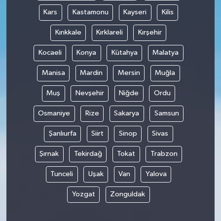
Kars
Kastamonu
Kayseri
Kilis
Kırıkkale
Kırklareli
Kırşehir
Kocaeli
Konya
Kütahya
Malatya
Manisa
Mardin
Mersin
Muğla
Muş
Nevşehir
Niğde
Ordu
Osmaniye
Rize
Sakarya
Samsun
Şanlıurfa
Siirt
Sinop
Sivas
Şırnak
Tekirdağ
Tokat
Trabzon
Tunceli
Uşak
Van
Yalova
Yozgat
Zonguldak