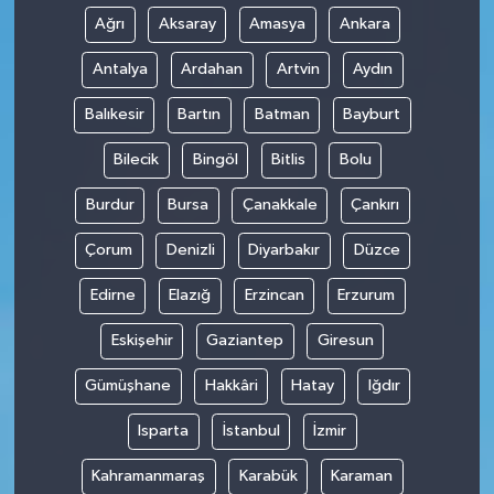
Ağrı
Aksaray
Amasya
Ankara
Antalya
Ardahan
Artvin
Aydın
Balıkesir
Bartın
Batman
Bayburt
Bilecik
Bingöl
Bitlis
Bolu
Burdur
Bursa
Çanakkale
Çankırı
Çorum
Denizli
Diyarbakır
Düzce
Edirne
Elazığ
Erzincan
Erzurum
Eskişehir
Gaziantep
Giresun
Gümüşhane
Hakkâri
Hatay
Iğdır
Isparta
İstanbul
İzmir
Kahramanmaraş
Karabük
Karaman