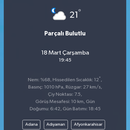
Spor
°
21
Teknoloji
Parçalı Bulutlu
Tokat Haberleri
18 Mart Çarşamba
Yaşam
19:45
°
Nem: %68, Hissedilen Sıcaklık: 12
,
Basınç: 1010 hPa, Rüzgar: 27 km/s,
Çiy Noktası: 7.5,
Görüş Mesafesi: 10 km, Gün
Doğumu: 6:42, Gün Batımı: 18:45
Adana
Adıyaman
Afyonkarahisar