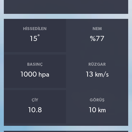
HISSEDILEN
NEM
°
15
%77
BASINÇ
RÜZGAR
1000
13
hpa
km/s
ÇIY
GÖRÜŞ
10.8
10
km