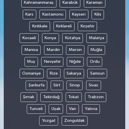
Kahramanmaraş
Karabük
Karaman
Kars
Kastamonu
Kayseri
Kilis
Kırıkkale
Kırklareli
Kırşehir
Kocaeli
Konya
Kütahya
Malatya
Manisa
Mardin
Mersin
Muğla
Muş
Nevşehir
Niğde
Ordu
Osmaniye
Rize
Sakarya
Samsun
Şanlıurfa
Siirt
Sinop
Sivas
Şırnak
Tekirdağ
Tokat
Trabzon
Tunceli
Uşak
Van
Yalova
Yozgat
Zonguldak