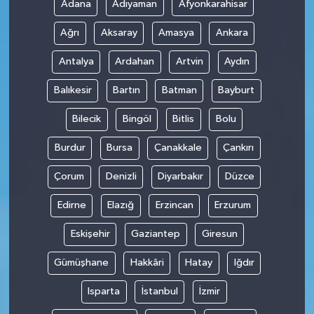
Adana
Adıyaman
Afyonkarahisar
Ağrı
Aksaray
Amasya
Ankara
Antalya
Ardahan
Artvin
Aydın
Balıkesir
Bartın
Batman
Bayburt
Bilecik
Bingöl
Bitlis
Bolu
Burdur
Bursa
Çanakkale
Çankırı
Çorum
Denizli
Diyarbakır
Düzce
Edirne
Elazığ
Erzincan
Erzurum
Eskişehir
Gaziantep
Giresun
Gümüşhane
Hakkâri
Hatay
Iğdır
Isparta
İstanbul
İzmir