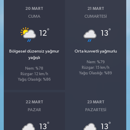
20 MART
21 MART
CUMA
CUMARTESI
°
°
12
13
Bölgesel düzensiz yağmur
Orta kuvvetli yağmurlu
yağışlı
Nem: %79
Rüzgar: 15 km/h
Nem: %78
Yağış Olasılığı: %89
Rüzgar: 12 km/h
Yağış Olasılığı: %86
22 MART
23 MART
PAZAR
PAZARTESI
°
°
13
13