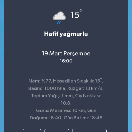
Spor
°
15
Teknoloji
Hafif yağmurlu
Tokat Haberleri
19 Mart Perşembe
Yaşam
16:00
°
Nem: %77, Hissedilen Sıcaklık: 15
,
Basınç: 1000 hPa, Rüzgar: 13 km/s,
Toplam Yağış: 1 mm, Çiy Noktası:
10.8,
Görüş Mesafesi: 10 km, Gün
Doğumu: 6:40, Gün Batımı: 18:46