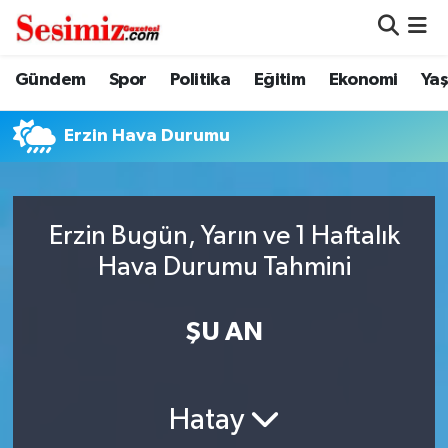
Dünya
Nöbetçi Eczaneler
Gündem
Spor
Politika
Eğitim
Ekonomi
Ya
Eğitim
Hava Durumu
Erzin Hava Durumu
Ekonomi
Namaz Vakitleri
Genel
Trafik Durumu
Erzin Bugün, Yarın ve 1 Haftalık
Hava Durumu Tahmini
Gündem
Süper Lig Puan Durumu ve Fikstür
ŞU AN
Magazin
Tüm Manşetler
Politika
Son Dakika Haberleri
Hatay
Sağlık
Haber Arşivi