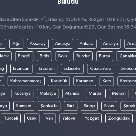
Bulutlu
°
ssedilen Sıcaklık: 4
, Basınç: 1006 hPa, Rüzgar: 10 km/s, Çiy 
Görüş Mesafesi: 10 km, Gün Doğumu: 6:29, Gün Batımı: 18:3
ar
Ağrı
Aksaray
Amasya
Ankara
Antalya
Ard
lecik
Bingöl
Bitlis
Bolu
Burdur
Bursa
Çanakka
ığ
Erzincan
Erzurum
Eskişehir
Gaziantep
Giresun
r
Kahramanmaraş
Karabük
Karaman
Kars
Kastam
nya
Kütahya
Malatya
Manisa
Mardin
Mersin
arya
Samsun
Şanlıurfa
Siirt
Sinop
Sivas
Şırnak
Tunceli
Uşak
Van
Yalova
Yozgat
Zonguldak