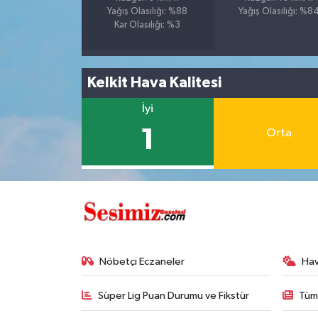
Yağış Olasılığı: %88
Yağış Olasılığı: %8
Kar Olasılığı: %3
Kelkit Hava Kalitesi
İyi
1
Orta
Nöbetçi Eczaneler
Ha
Süper Lig Puan Durumu ve Fikstür
Tüm