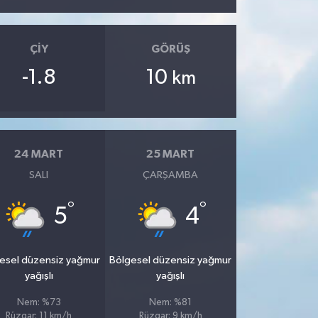
ÇIY
GÖRÜŞ
-1.8
10
km
24 MART
25 MART
SALI
ÇARŞAMBA
°
°
5
4
esel düzensiz yağmur
Bölgesel düzensiz yağmur
yağışlı
yağışlı
Nem: %73
Nem: %81
Rüzgar: 11 km/h
Rüzgar: 9 km/h