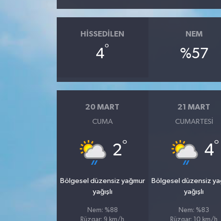
HISSEDILEN
NEM
°
4
%57
20 MART
21 MART
CUMA
CUMARTESI
°
°
2
4
Bölgesel düzensiz yağmur
Bölgesel düzensiz y
yağışlı
yağışlı
Nem: %88
Nem: %83
Rüzgar: 9 km/h
Rüzgar: 10 km/h