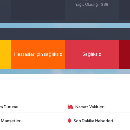
4
Yağış Olasılığı: %88
Hassaslar için sağlıksız
Sağlıksız
va Durumu
Namaz Vakitleri
 Manşetler
Son Dakika Haberleri