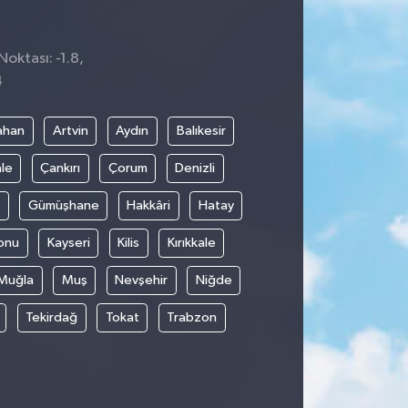
Noktası: -1.8,
4
ahan
Artvin
Aydın
Balıkesir
le
Çankırı
Çorum
Denizli
Gümüşhane
Hakkâri
Hatay
onu
Kayseri
Kilis
Kırıkkale
Muğla
Muş
Nevşehir
Niğde
Tekirdağ
Tokat
Trabzon