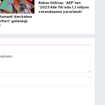
Bakan Göktaş: 'AEP'ten
'2025 Aile Yılı'nda 1,1 milyon
vatandaşımız yararlandı'
Osmanlı'dan kalma
fteri' geleneği
r