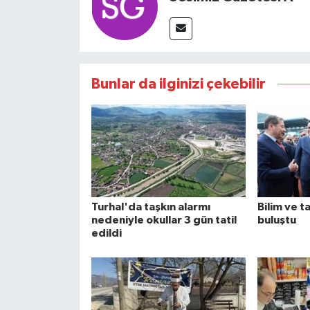
Bunlar da ilginizi çekebilir
Turhal'da taşkın alarmı
Bilim ve t
nedeniyle okullar 3 gün tatil
buluştu
edildi