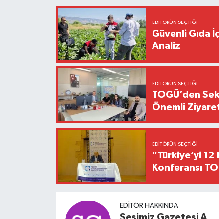
EDITÖRÜN SEÇTIĞI
Güvenli Gıda İ
Analiz
EDITÖRÜN SEÇTIĞI
TOGÜ’den Sektö
Önemli Ziyaret
EDITÖRÜN SEÇTIĞI
"Türkiye’yi 12 
Konferansı TO
EDITÖR HAKKINDA
Sesimiz Gazetesi A