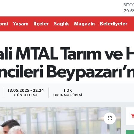
BITC
79.5
DOL
45,4
omi
Yaşam
İlçeler
Sağlık
Magazin
Belediyeler
EUR
53,3
STER
61,6
li MTAL Tarım ve 
G.AL
686
BİST
ileri Beypazarı’nı
14.5
13.05.2025 - 22:24
1 DK
GÜNCELLEME
OKUNMA SÜRESI
Y