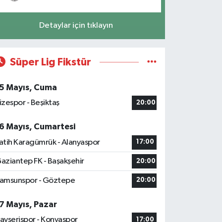
Detaylar için tıklayın
Süper Lig Fikstür
5 Mayıs, Cuma
izespor - Beşiktaş
20:00
6 Mayıs, Cumartesi
atih Karagümrük - Alanyaspor
17:00
aziantep FK - Başakşehir
20:00
amsunspor - Göztepe
20:00
7 Mayıs, Pazar
ayserispor - Konyaspor
17:00