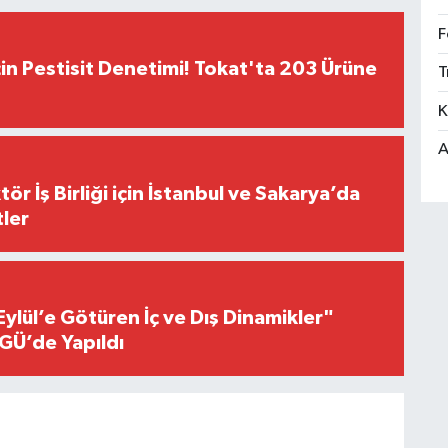
F
çin Pestisit Denetimi! Tokat'ta 203 Ürüne
T
K
A
r İş Birliği için İstanbul ve Sakarya’da
ler
Eylül’e Götüren İç ve Dış Dinamikler"
GÜ’de Yapıldı