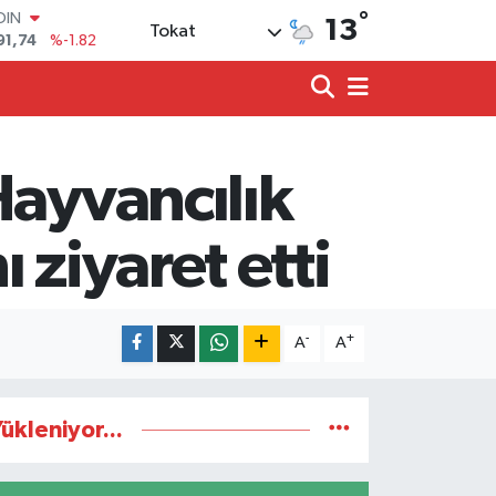
OIN
°
13
Tokat
91,74
%-1.82
AR
3620
%0.02
O
8690
%0.19
LİN
0380
%0.18
Hayvancılık
TIN
2,09000
%0.19
100
 ziyaret etti
98,00
%0
-
+
A
A
ükleniyor...