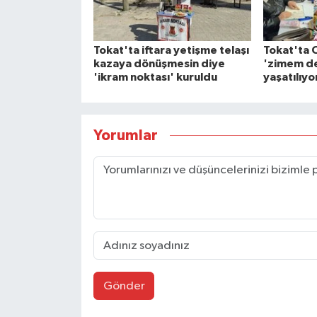
Tokat'ta iftara yetişme telaşı
Tokat'ta 
kazaya dönüşmesin diye
'zimem de
'ikram noktası' kuruldu
yaşatılıyo
Yorumlar
Gönder