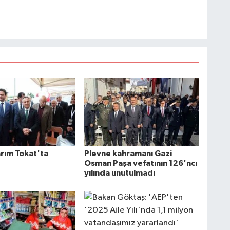
arım Tokat'ta
Plevne kahramanı Gazi
Osman Paşa vefatının 126'ncı
yılında unutulmadı