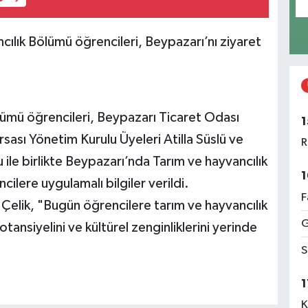
ılık Bölümü öğrencileri, Beypazarı’nı ziyaret
lümü öğrencileri, Beypazarı Ticaret Odası
1
sı Yönetim Kurulu Üyeleri Atilla Süslü ve
R
le birlikte Beypazarı’nda Tarım ve hayvancılık
1
cilere uygulamalı bilgiler verildi.
F
 Çelik, "Bugün öğrencilere tarım ve hayvancılık
G
potansiyelini ve kültürel zenginliklerini yerinde
S
1
K