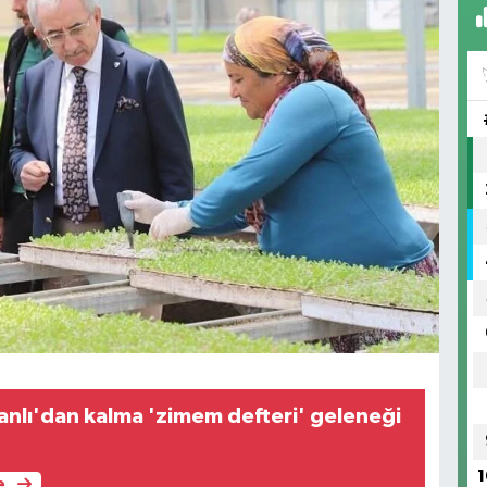
nlı'dan kalma 'zimem defteri' geleneği
1
e