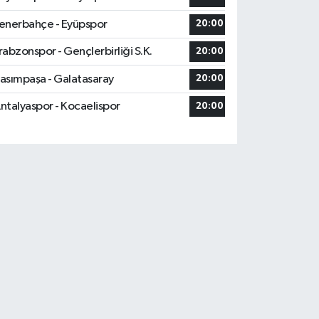
enerbahçe - Eyüpspor
20:00
rabzonspor - Gençlerbirliği S.K.
20:00
asımpaşa - Galatasaray
20:00
ntalyaspor - Kocaelispor
20:00