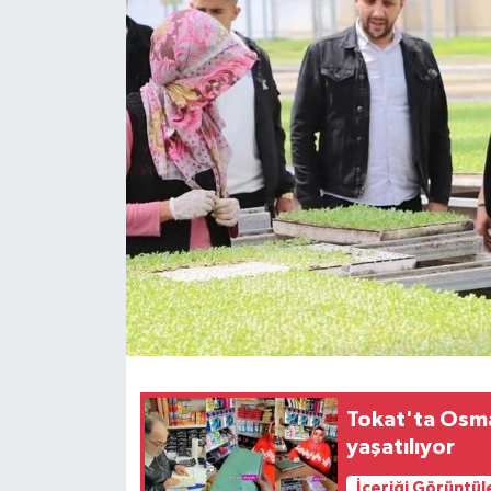
Spor
Teknoloji
Tokat Haberleri
Yaşam
Tokat'ta Osma
yaşatılıyor
İçeriği Görüntül