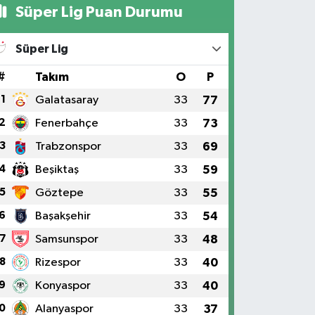
Süper Lig Puan Durumu
Süper Lig
#
Takım
O
P
1
Galatasaray
33
77
2
Fenerbahçe
33
73
3
Trabzonspor
33
69
4
Beşiktaş
33
59
5
Göztepe
33
55
6
Başakşehir
33
54
7
Samsunspor
33
48
8
Rizespor
33
40
9
Konyaspor
33
40
0
Alanyaspor
33
37