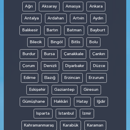
Ağrı
Aksaray
Amasya
Ankara
Antalya
Ardahan
Artvin
Aydın
Balıkesir
Bartın
Batman
Bayburt
Bilecik
Bingöl
Bitlis
Bolu
Burdur
Bursa
Çanakkale
Çankırı
Çorum
Denizli
Diyarbakır
Düzce
Edirne
Elazığ
Erzincan
Erzurum
Eskişehir
Gaziantep
Giresun
Gümüşhane
Hakkâri
Hatay
Iğdır
Isparta
İstanbul
İzmir
Kahramanmaraş
Karabük
Karaman