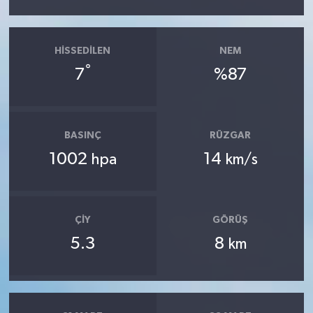
HISSEDILEN
NEM
°
7
%87
BASINÇ
RÜZGAR
1002
14
hpa
km/s
ÇIY
GÖRÜŞ
5.3
8
km