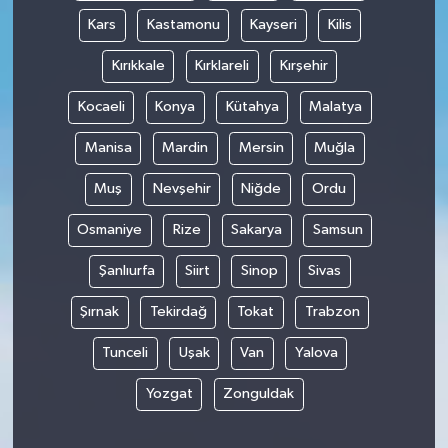
Kars
Kastamonu
Kayseri
Kilis
Kırıkkale
Kırklareli
Kırşehir
Kocaeli
Konya
Kütahya
Malatya
Manisa
Mardin
Mersin
Muğla
Muş
Nevşehir
Niğde
Ordu
Osmaniye
Rize
Sakarya
Samsun
Şanlıurfa
Siirt
Sinop
Sivas
Şırnak
Tekirdağ
Tokat
Trabzon
Tunceli
Uşak
Van
Yalova
Yozgat
Zonguldak