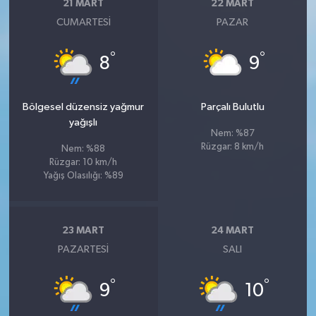
21 MART
22 MART
CUMARTESI
PAZAR
°
°
8
9
Bölgesel düzensiz yağmur
Parçalı Bulutlu
yağışlı
Nem: %87
Rüzgar: 8 km/h
Nem: %88
Rüzgar: 10 km/h
Yağış Olasılığı: %89
23 MART
24 MART
PAZARTESI
SALI
°
°
9
10