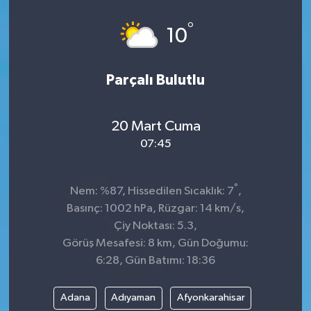
Spor
°
10
Teknoloji
Parçalı Bulutlu
Tokat Haberleri
20 Mart Cuma
Yaşam
07:45
°
Nem: %87, Hissedilen Sıcaklık: 7
,
Basınç: 1002 hPa, Rüzgar: 14 km/s,
Çiy Noktası: 5.3,
Görüş Mesafesi: 8 km, Gün Doğumu:
6:28, Gün Batımı: 18:36
Adana
Adıyaman
Afyonkarahisar