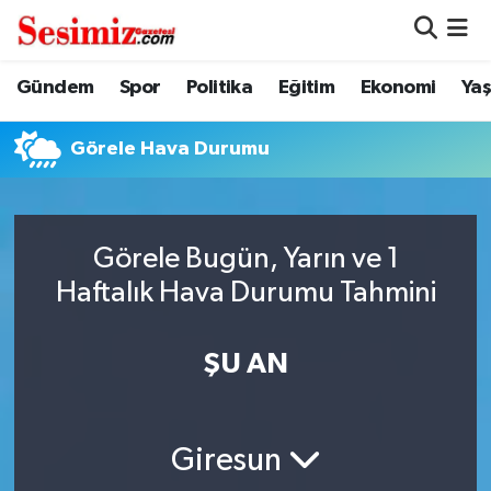
Dünya
Nöbetçi Eczaneler
Gündem
Spor
Politika
Eğitim
Ekonomi
Ya
Eğitim
Hava Durumu
Görele Hava Durumu
Ekonomi
Namaz Vakitleri
Genel
Trafik Durumu
Görele Bugün, Yarın ve 1
Haftalık Hava Durumu Tahmini
Gündem
Süper Lig Puan Durumu ve Fikstür
ŞU AN
Magazin
Tüm Manşetler
Politika
Son Dakika Haberleri
Giresun
Sağlık
Haber Arşivi