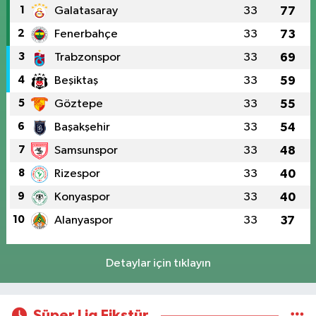
1
Galatasaray
33
77
2
Fenerbahçe
33
73
3
Trabzonspor
33
69
4
Beşiktaş
33
59
5
Göztepe
33
55
6
Başakşehir
33
54
7
Samsunspor
33
48
8
Rizespor
33
40
9
Konyaspor
33
40
10
Alanyaspor
33
37
Detaylar için tıklayın
Süper Lig Fikstür