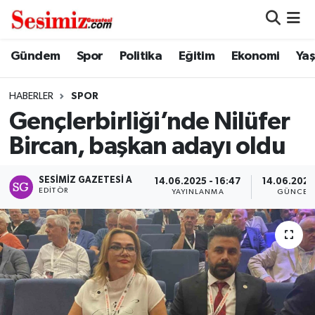
Dünya
Nöbetçi Eczaneler
Gündem
Spor
Politika
Eğitim
Ekonomi
Ya
Eğitim
Hava Durumu
HABERLER
SPOR
Gençlerbirliği’nde Nilüfer
Ekonomi
Namaz Vakitleri
Bircan, başkan adayı oldu
Genel
Trafik Durumu
SESIMIZ GAZETESI A
14.06.2025 - 16:47
14.06.2025 
EDITÖR
YAYINLANMA
GÜNCEL
Gündem
Süper Lig Puan Durumu ve Fikstür
Magazin
Tüm Manşetler
Politika
Son Dakika Haberleri
Sağlık
Haber Arşivi