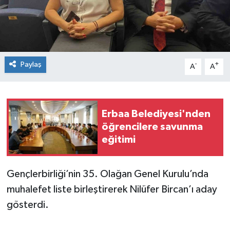
Spor
Teknoloji
Paylaş
-
+
A
A
Tokat Haberleri
Yaşam
Erbaa Belediyesi'nden
öğrencilere savunma
eğitimi
Gençlerbirliği’nin 35. Olağan Genel Kurulu’nda
muhalefet liste birleştirerek Nilüfer Bircan’ı aday
gösterdi.