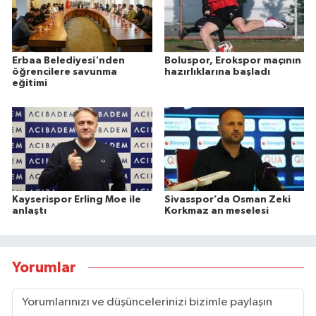
Erbaa Belediyesi'nden
Boluspor, Erokspor maçının
öğrencilere savunma
hazırlıklarına başladı
eğitimi
Kayserispor Erling Moe ile
Sivasspor’da Osman Zeki
anlaştı
Korkmaz an meselesi
Yorumlar