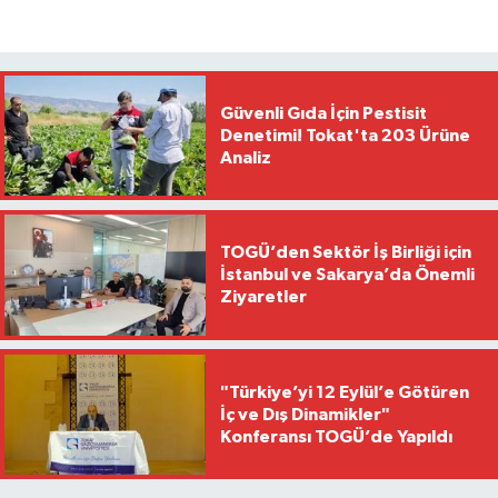
Güvenli Gıda İçin Pestisit
Denetimi! Tokat'ta 203 Ürüne
Analiz
TOGÜ’den Sektör İş Birliği için
İstanbul ve Sakarya’da Önemli
Ziyaretler
"Türkiye’yi 12 Eylül’e Götüren
İç ve Dış Dinamikler"
Konferansı TOGÜ’de Yapıldı