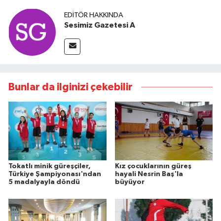
EDITÖR HAKKINDA
Sesimiz Gazetesi A
Bunlar da ilginizi çekebilir
Tokatlı minik güreşçiler,
Kız çocuklarının güreş
Türkiye Şampiyonası'ndan
hayali Nesrin Baş'la
5 madalyayla döndü
büyüyor