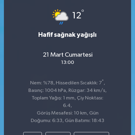
Spor
°
12
Teknoloji
Hafif sağnak yağışlı
Tokat Haberleri
21 Mart Cumartesi
Yaşam
13:00
°
Nem: %78, Hissedilen Sıcaklık: 7
,
Basınç: 1004 hPa, Rüzgar: 34 km/s,
Toplam Yağış: 1 mm, Çiy Noktası:
6.4,
Görüş Mesafesi: 10 km, Gün
Doğumu: 6:33, Gün Batımı: 18:43