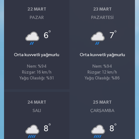
22 MART
23 MART
PAZAR
PAZARTESI
°
°
6
7
Orta kuvvetli yağmurlu
Orta kuvvetli yağmurlu
Nem: %94
Nem: %94
Rüzgar: 16 km/h
Rüzgar: 12 km/h
Yağış Olasılığı: %91
Yağış Olasılığı: %86
24 MART
25 MART
SALI
ÇARŞAMBA
°
°
8
8