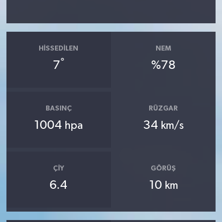
HISSEDILEN
NEM
°
7
%78
BASINÇ
RÜZGAR
1004
34
hpa
km/s
ÇIY
GÖRÜŞ
6.4
10
km