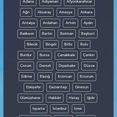
Adana
Adıyaman
Afyonkarahisar
Ağrı
Aksaray
Amasya
Ankara
Antalya
Ardahan
Artvin
Aydın
Balıkesir
Bartın
Batman
Bayburt
Bilecik
Bingöl
Bitlis
Bolu
Burdur
Bursa
Çanakkale
Çankırı
Çorum
Denizli
Diyarbakır
Düzce
Edirne
Elazığ
Erzincan
Erzurum
Eskişehir
Gaziantep
Giresun
Gümüşhane
Hakkâri
Hatay
Iğdır
Isparta
İstanbul
İzmir