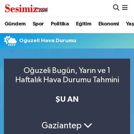
Dünya
Nöbetçi Eczaneler
Gündem
Spor
Politika
Eğitim
Ekonomi
Ya
Eğitim
Hava Durumu
Oğuzeli Hava Durumu
Ekonomi
Namaz Vakitleri
Genel
Trafik Durumu
Oğuzeli Bugün, Yarın ve 1
Haftalık Hava Durumu Tahmini
Gündem
Süper Lig Puan Durumu ve Fikstür
ŞU AN
Magazin
Tüm Manşetler
Politika
Son Dakika Haberleri
Gaziantep
Sağlık
Haber Arşivi