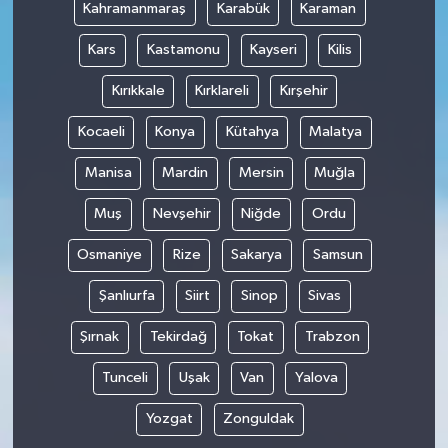
Kahramanmaraş
Karabük
Karaman
Kars
Kastamonu
Kayseri
Kilis
Kırıkkale
Kırklareli
Kırşehir
Kocaeli
Konya
Kütahya
Malatya
Manisa
Mardin
Mersin
Muğla
Muş
Nevşehir
Niğde
Ordu
Osmaniye
Rize
Sakarya
Samsun
Şanlıurfa
Siirt
Sinop
Sivas
Şırnak
Tekirdağ
Tokat
Trabzon
Tunceli
Uşak
Van
Yalova
Yozgat
Zonguldak