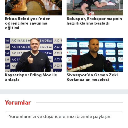
Erbaa Belediyesi'nden
Boluspor, Erokspor maçının
öğrencilere savunma
hazırlıklarına başladı
eğitimi
Kayserispor Erling Moe ile
Sivasspor’da Osman Zeki
anlaştı
Korkmaz an meselesi
Yorumlar