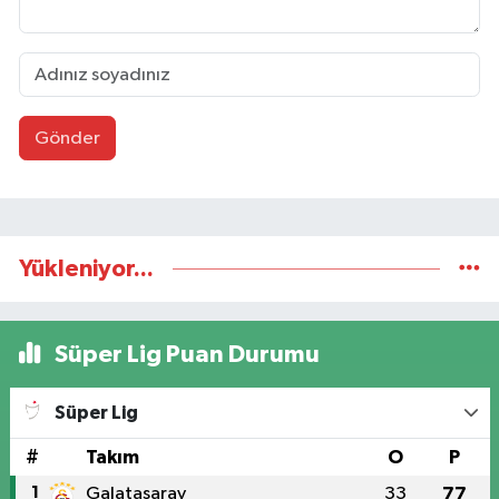
Gönder
Yükleniyor...
Süper Lig Puan Durumu
Süper Lig
#
Takım
O
P
1
Galatasaray
33
77