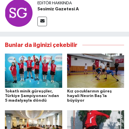
EDITÖR HAKKINDA
Sesimiz Gazetesi A
Bunlar da ilginizi çekebilir
Tokatlı minik güreşçiler,
Kız çocuklarının güreş
Türkiye Şampiyonası'ndan
hayali Nesrin Baş'la
5 madalyayla döndü
büyüyor