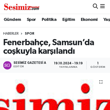
Dünya
Nöbetçi Eczaneler
Gündem
Spor
Politika
Eğitim
Ekonomi
Ya
Eğitim
Hava Durumu
HABERLER
SPOR
Fenerbahçe, Samsun’da
Ekonomi
Namaz Vakitleri
coşkuyla karşılandı
Genel
Trafik Durumu
SESIMIZ GAZETESI A
19.10.2024 - 19:19
1
EDITÖR
YAYINLANMA
GÖSTERIM
Gündem
Süper Lig Puan Durumu ve Fikstür
Magazin
Tüm Manşetler
Politika
Son Dakika Haberleri
Sağlık
Haber Arşivi