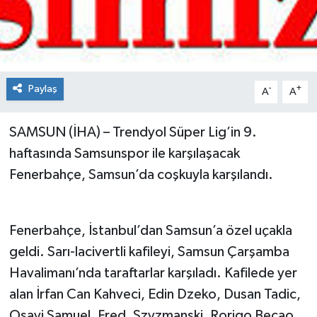
Spor
Teknoloji
Paylaş
-
+
A
A
Tokat Haberleri
SAMSUN (İHA) – Trendyol Süper Lig’in 9.
Yaşam
haftasında Samsunspor ile karşılaşacak
Fenerbahçe, Samsun’da coşkuyla karşılandı.
Fenerbahçe, İstanbul’dan Samsun’a özel uçakla
geldi. Sarı-lacivertli kafileyi, Samsun Çarşamba
Havalimanı’nda taraftarlar karşıladı. Kafilede yer
alan İrfan Can Kahveci, Edin Dzeko, Dusan Tadic,
Osayi Samuel, Fred, Szyzmanski, Rorigo Becao,