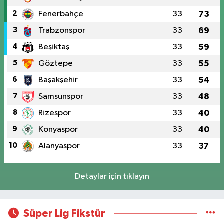
2
Fenerbahçe
33
73
3
Trabzonspor
33
69
4
Beşiktaş
33
59
5
Göztepe
33
55
6
Başakşehir
33
54
7
Samsunspor
33
48
8
Rizespor
33
40
9
Konyaspor
33
40
10
Alanyaspor
33
37
Detaylar için tıklayın
Süper Lig Fikstür