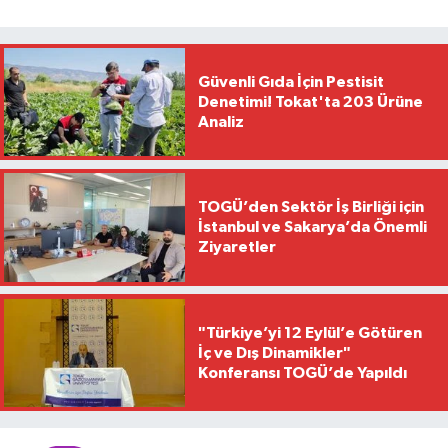
Güvenli Gıda İçin Pestisit
Denetimi! Tokat'ta 203 Ürüne
Analiz
TOGÜ’den Sektör İş Birliği için
İstanbul ve Sakarya’da Önemli
Ziyaretler
"Türkiye’yi 12 Eylül’e Götüren
İç ve Dış Dinamikler"
Konferansı TOGÜ’de Yapıldı