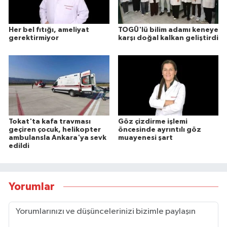
Her bel fıtığı, ameliyat
TOGÜ'lü bilim adamı keneye
gerektirmiyor
karşı doğal kalkan geliştirdi
Tokat'ta kafa travması
Göz çizdirme işlemi
geçiren çocuk, helikopter
öncesinde ayrıntılı göz
ambulansla Ankara'ya sevk
muayenesi şart
edildi
Yorumlar