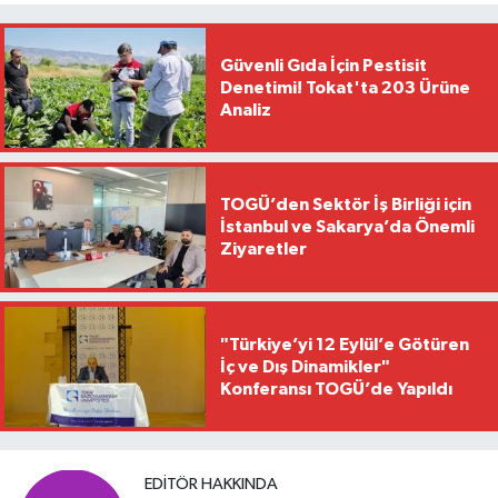
Güvenli Gıda İçin Pestisit
Denetimi! Tokat'ta 203 Ürüne
Analiz
TOGÜ’den Sektör İş Birliği için
İstanbul ve Sakarya’da Önemli
Ziyaretler
"Türkiye’yi 12 Eylül’e Götüren
İç ve Dış Dinamikler"
Konferansı TOGÜ’de Yapıldı
EDITÖR HAKKINDA