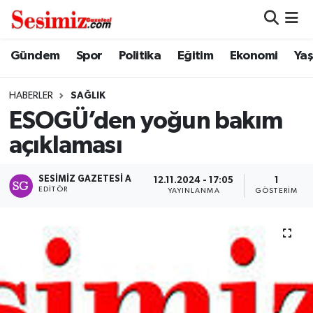
Dünya
Nöbetçi Eczaneler
Gündem
Spor
Politika
Eğitim
Ekonomi
Ya
Eğitim
Hava Durumu
HABERLER
SAĞLIK
ESOGÜ’den yoğun bakım
Ekonomi
Namaz Vakitleri
açıklaması
Genel
Trafik Durumu
SESIMIZ GAZETESI A
12.11.2024 - 17:05
1
EDITÖR
YAYINLANMA
GÖSTERIM
Gündem
Süper Lig Puan Durumu ve Fikstür
Magazin
Tüm Manşetler
Politika
Son Dakika Haberleri
Sağlık
Haber Arşivi