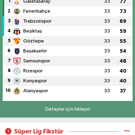
1
Galatasaray
33
77
2
Fenerbahçe
33
73
3
Trabzonspor
33
69
4
Beşiktaş
33
59
5
Göztepe
33
55
6
Başakşehir
33
54
7
Samsunspor
33
48
8
Rizespor
33
40
9
Konyaspor
33
40
10
Alanyaspor
33
37
Detaylar için tıklayın
Süper Lig Fikstür