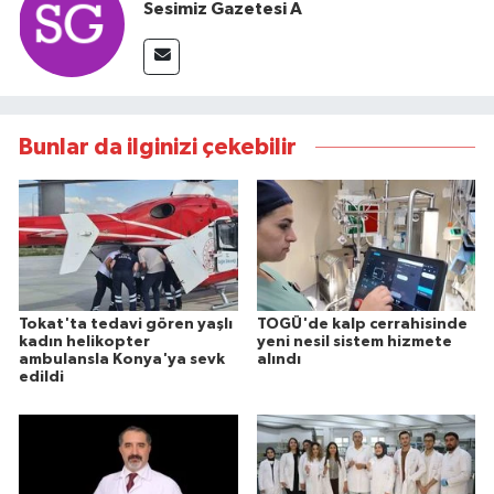
Sesimiz Gazetesi A
Bunlar da ilginizi çekebilir
Tokat'ta tedavi gören yaşlı
TOGÜ'de kalp cerrahisinde
kadın helikopter
yeni nesil sistem hizmete
ambulansla Konya'ya sevk
alındı
edildi