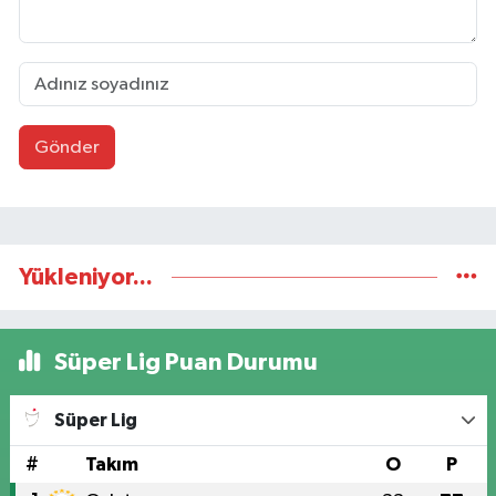
Gönder
Yükleniyor...
Süper Lig Puan Durumu
Süper Lig
#
Takım
O
P