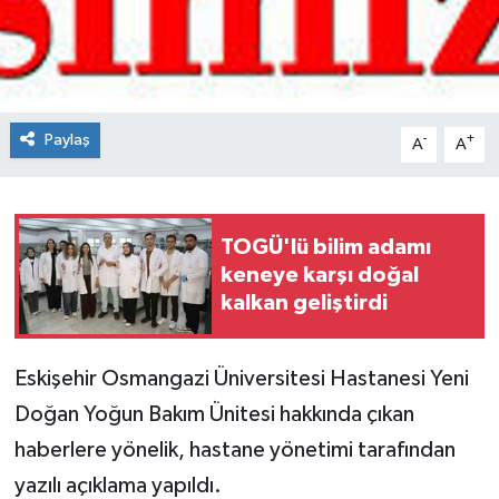
Spor
Teknoloji
Paylaş
-
+
A
A
Tokat Haberleri
Yaşam
TOGÜ'lü bilim adamı
keneye karşı doğal
kalkan geliştirdi
Eskişehir Osmangazi Üniversitesi Hastanesi Yeni
Doğan Yoğun Bakım Ünitesi hakkında çıkan
haberlere yönelik, hastane yönetimi tarafından
yazılı açıklama yapıldı.