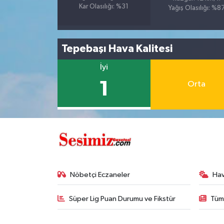
Kar Olasılığı: %31
Yağış Olasılığı: %8
Tepebaşı Hava Kalitesi
İyi
1
Orta
Nöbetçi Eczaneler
Ha
Süper Lig Puan Durumu ve Fikstür
Tüm