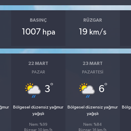
BASINÇ
RÜZGAR
1007
19
hpa
km/s
22 MART
23 MART
PAZAR
PAZARTESI
°
°
3
6
ağmur
Bölgesel düzensiz yağmur
Bölgesel düzensiz yağmur
Bölg
yağışlı
yağışlı
Nem: %99
Nem: %84
Rüzgar: 10 km/h
Rüzgar: 16 km/h