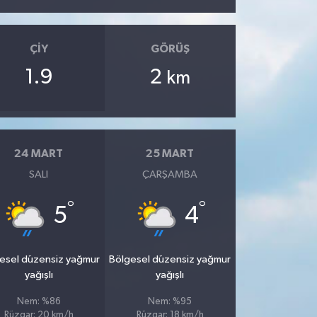
ÇIY
GÖRÜŞ
1.9
2
km
24 MART
25 MART
SALI
ÇARŞAMBA
°
°
5
4
esel düzensiz yağmur
Bölgesel düzensiz yağmur
yağışlı
yağışlı
Nem: %86
Nem: %95
Rüzgar: 20 km/h
Rüzgar: 18 km/h