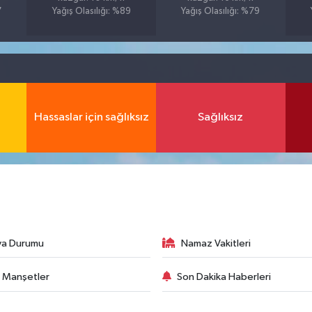
7
Yağış Olasılığı: %89
Yağış Olasılığı: %79
Hassaslar için sağlıksız
Sağlıksız
va Durumu
Namaz Vakitleri
 Manşetler
Son Dakika Haberleri