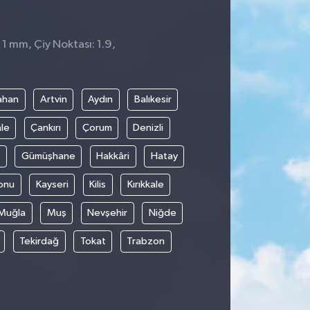
 1 mm, Çiy Noktası: 1.9,
ahan
Artvin
Aydın
Balıkesir
le
Çankırı
Çorum
Denizli
Gümüşhane
Hakkâri
Hatay
onu
Kayseri
Kilis
Kırıkkale
Muğla
Muş
Nevşehir
Niğde
Tekirdağ
Tokat
Trabzon