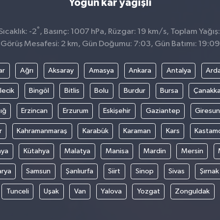
Yoğun kar yağışlı
°
ıcaklık: -2
, Basınç: 1007 hPa, Rüzgar: 19 km/s, Toplam Yağış:
Görüş Mesafesi: 2 km, Gün Doğumu: 7:03, Gün Batımı: 19:09
ar
Ağrı
Aksaray
Amasya
Ankara
Antalya
Ard
lecik
Bingöl
Bitlis
Bolu
Burdur
Bursa
Çanakka
ığ
Erzincan
Erzurum
Eskişehir
Gaziantep
Giresun
r
Kahramanmaraş
Karabük
Karaman
Kars
Kastam
nya
Kütahya
Malatya
Manisa
Mardin
Mersin
arya
Samsun
Şanlıurfa
Siirt
Sinop
Sivas
Şırnak
Tunceli
Uşak
Van
Yalova
Yozgat
Zonguldak