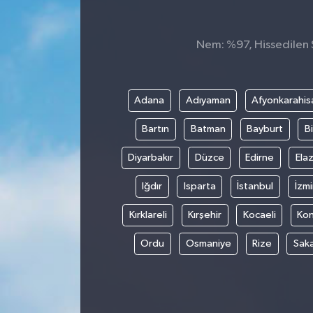
Spor
Nem: %97, Hissedilen S
Teknoloji
Tokat Haberleri
Adana
Adıyaman
Afyonkarahis
Bartın
Batman
Bayburt
Bi
Yaşam
Diyarbakır
Düzce
Edirne
Elaz
Iğdır
Isparta
İstanbul
İzmi
Kırklareli
Kırşehir
Kocaeli
Ko
Ordu
Osmaniye
Rize
Sak