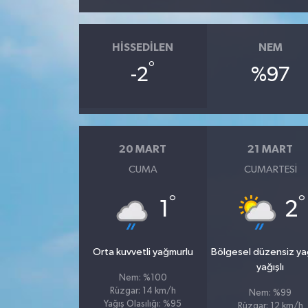
HISSEDILEN
NEM
°
-2
%97
20 MART
21 MART
CUMA
CUMARTESI
°
°
1
2
Orta kuvvetli yağmurlu
Bölgesel düzensiz y
yağışlı
Nem: %100
Rüzgar: 14 km/h
Nem: %99
Yağış Olasılığı: %95
Rüzgar: 12 km/h