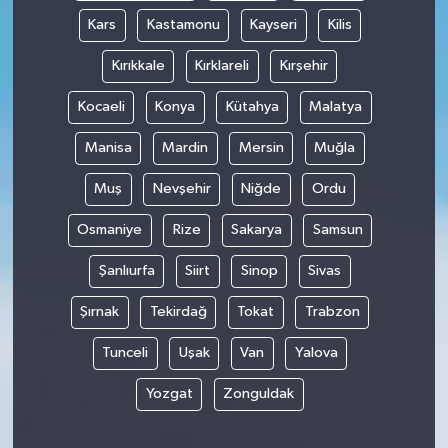
Kars
Kastamonu
Kayseri
Kilis
Kırıkkale
Kırklareli
Kırşehir
Kocaeli
Konya
Kütahya
Malatya
Manisa
Mardin
Mersin
Muğla
Muş
Nevşehir
Niğde
Ordu
Osmaniye
Rize
Sakarya
Samsun
Şanlıurfa
Siirt
Sinop
Sivas
Şırnak
Tekirdağ
Tokat
Trabzon
Tunceli
Uşak
Van
Yalova
Yozgat
Zonguldak