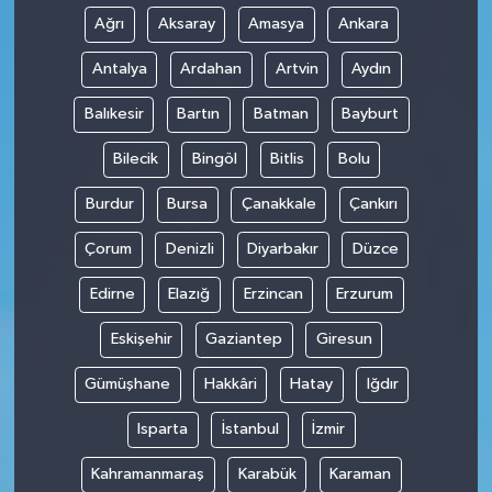
Ağrı
Aksaray
Amasya
Ankara
Antalya
Ardahan
Artvin
Aydın
Balıkesir
Bartın
Batman
Bayburt
Bilecik
Bingöl
Bitlis
Bolu
Burdur
Bursa
Çanakkale
Çankırı
Çorum
Denizli
Diyarbakır
Düzce
Edirne
Elazığ
Erzincan
Erzurum
Eskişehir
Gaziantep
Giresun
Gümüşhane
Hakkâri
Hatay
Iğdır
Isparta
İstanbul
İzmir
Kahramanmaraş
Karabük
Karaman