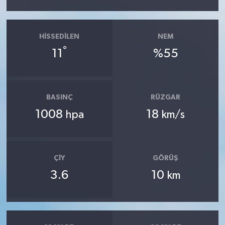
HISSEDILEN
NEM
°
11
%55
BASINÇ
RÜZGAR
1008
18
hpa
km/s
ÇIY
GÖRÜŞ
3.6
10
km