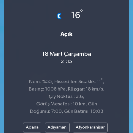
Spor
°
16
Teknoloji
Açık
Tokat Haberleri
18 Mart Çarşamba
Yaşam
21:15
°
Nem: %55, Hissedilen Sıcaklık: 11
,
Basınç: 1008 hPa, Rüzgar: 18 km/s,
Çiy Noktası: 3.6,
Görüş Mesafesi: 10 km, Gün
Doğumu: 7:00, Gün Batımı: 19:03
Adana
Adıyaman
Afyonkarahisar