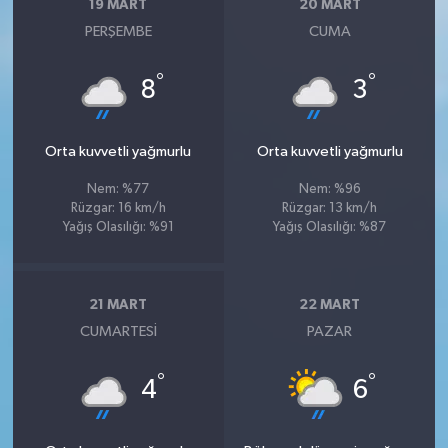
19 MART
20 MART
PERŞEMBE
CUMA
°
°
8
3
Orta kuvvetli yağmurlu
Orta kuvvetli yağmurlu
Nem: %77
Nem: %96
Rüzgar: 16 km/h
Rüzgar: 13 km/h
Yağış Olasılığı: %91
Yağış Olasılığı: %87
21 MART
22 MART
CUMARTESI
PAZAR
°
°
4
6