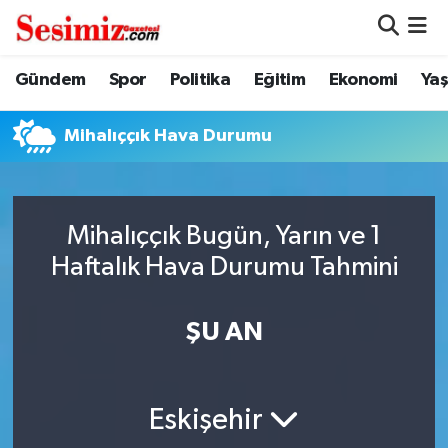
Dünya
Nöbetçi Eczaneler
Gündem
Spor
Politika
Eğitim
Ekonomi
Ya
Eğitim
Hava Durumu
Mihalıççık Hava Durumu
Ekonomi
Namaz Vakitleri
Genel
Trafik Durumu
Mihalıççık Bugün, Yarın ve 1
Haftalık Hava Durumu Tahmini
Gündem
Süper Lig Puan Durumu ve Fikstür
ŞU AN
Magazin
Tüm Manşetler
Politika
Son Dakika Haberleri
Eskişehir
Sağlık
Haber Arşivi