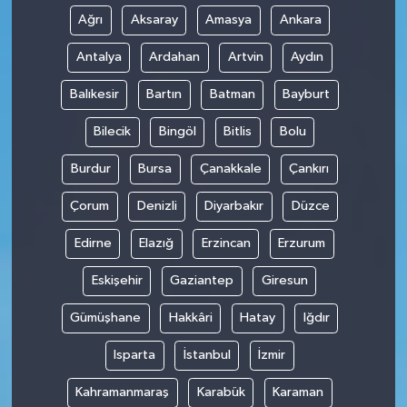
Ağrı
Aksaray
Amasya
Ankara
Antalya
Ardahan
Artvin
Aydın
Balıkesir
Bartın
Batman
Bayburt
Bilecik
Bingöl
Bitlis
Bolu
Burdur
Bursa
Çanakkale
Çankırı
Çorum
Denizli
Diyarbakır
Düzce
Edirne
Elazığ
Erzincan
Erzurum
Eskişehir
Gaziantep
Giresun
Gümüşhane
Hakkâri
Hatay
Iğdır
Isparta
İstanbul
İzmir
Kahramanmaraş
Karabük
Karaman