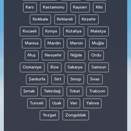
Kars
Kastamonu
Kayseri
Kilis
Kırıkkale
Kırklareli
Kırşehir
Kocaeli
Konya
Kütahya
Malatya
Manisa
Mardin
Mersin
Muğla
Muş
Nevşehir
Niğde
Ordu
Osmaniye
Rize
Sakarya
Samsun
Şanlıurfa
Siirt
Sinop
Sivas
Şırnak
Tekirdağ
Tokat
Trabzon
Tunceli
Uşak
Van
Yalova
Yozgat
Zonguldak