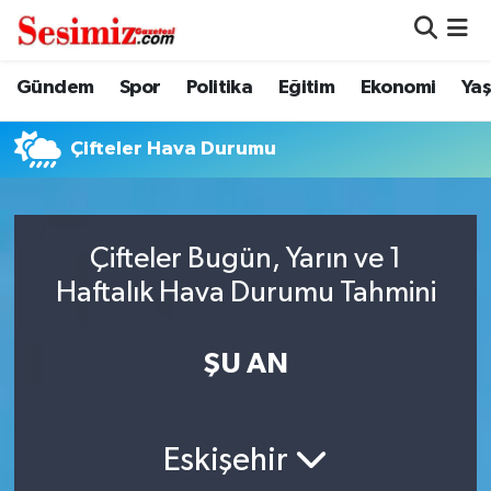
Dünya
Nöbetçi Eczaneler
Gündem
Spor
Politika
Eğitim
Ekonomi
Ya
Eğitim
Hava Durumu
Çifteler Hava Durumu
Ekonomi
Namaz Vakitleri
Genel
Trafik Durumu
Çifteler Bugün, Yarın ve 1
Haftalık Hava Durumu Tahmini
Gündem
Süper Lig Puan Durumu ve Fikstür
ŞU AN
Magazin
Tüm Manşetler
Politika
Son Dakika Haberleri
Eskişehir
Sağlık
Haber Arşivi