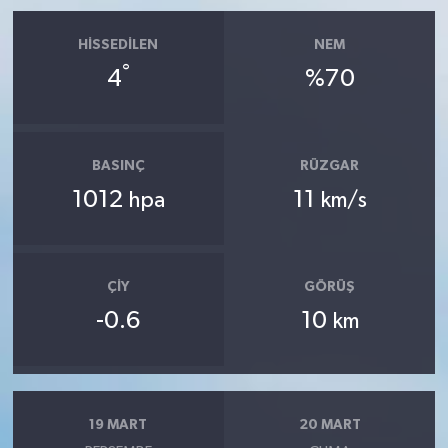
HISSEDILEN
NEM
°
4
%70
BASINÇ
RÜZGAR
1012
11
hpa
km/s
ÇIY
GÖRÜŞ
-0.6
10
km
19 MART
20 MART