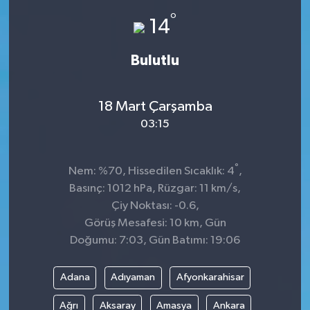
°
14
Spor
Bulutlu
Teknoloji
Tokat Haberleri
18 Mart Çarşamba
03:15
Yaşam
°
Nem: %70, Hissedilen Sıcaklık: 4
,
Basınç: 1012 hPa, Rüzgar: 11 km/s,
Çiy Noktası: -0.6,
Görüş Mesafesi: 10 km, Gün
Doğumu: 7:03, Gün Batımı: 19:06
Adana
Adıyaman
Afyonkarahisar
Ağrı
Aksaray
Amasya
Ankara