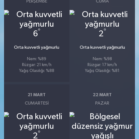
PERŞEMBE
CUMA
°
°
6
2
Orta kuvvetli yağmurlu
Orta kuvvetli yağmurlu
Nem: %89
Nem: %98
Rüzgar: 21 km/h
Rüzgar: 17 km/h
Yağış Olasılığı: %88
Yağış Olasılığı: %81
21 MART
22 MART
CUMARTESI
PAZAR
°
2