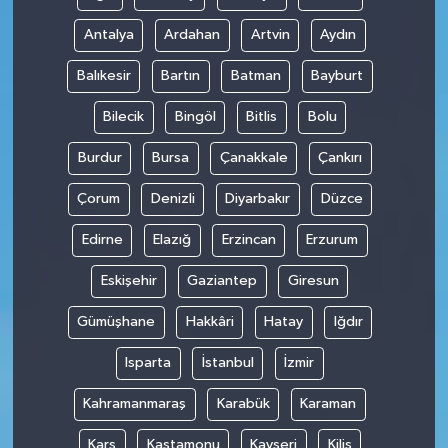
Antalya
Ardahan
Artvin
Aydın
Balıkesir
Bartın
Batman
Bayburt
Bilecik
Bingöl
Bitlis
Bolu
Burdur
Bursa
Çanakkale
Çankırı
Çorum
Denizli
Diyarbakır
Düzce
Edirne
Elazığ
Erzincan
Erzurum
Eskişehir
Gaziantep
Giresun
Gümüşhane
Hakkâri
Hatay
Iğdır
Isparta
İstanbul
İzmir
Kahramanmaraş
Karabük
Karaman
Kars
Kastamonu
Kayseri
Kilis