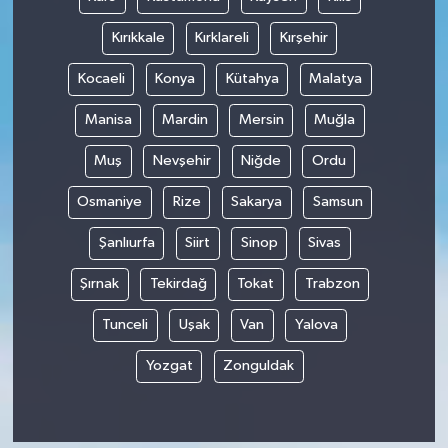
Kırıkkale
Kırklareli
Kırşehir
Kocaeli
Konya
Kütahya
Malatya
Manisa
Mardin
Mersin
Muğla
Muş
Nevşehir
Niğde
Ordu
Osmaniye
Rize
Sakarya
Samsun
Şanlıurfa
Siirt
Sinop
Sivas
Şırnak
Tekirdağ
Tokat
Trabzon
Tunceli
Uşak
Van
Yalova
Yozgat
Zonguldak