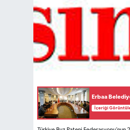
Spor
Teknoloji
Tokat Haberleri
Yaşam
Erbaa Belediy
İçeriği Görüntül
Türkiye Buz Pateni Federasyonu’nun 