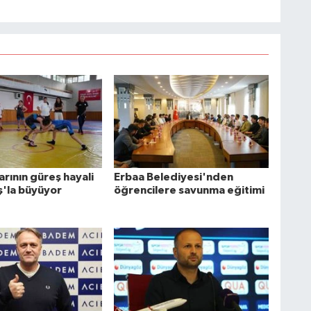
arının güreş hayali
Erbaa Belediyesi'nden
ş'la büyüyor
öğrencilere savunma eğitimi