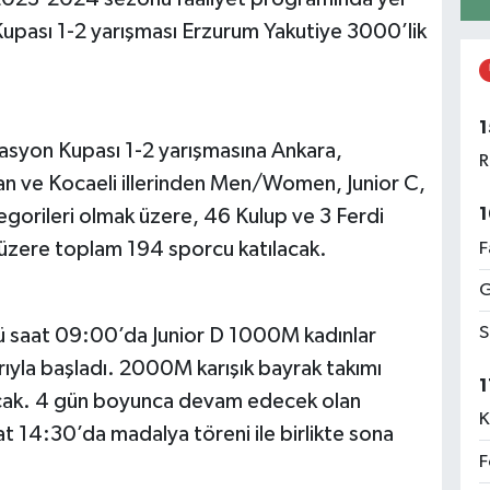
upası 1-2 yarışması Erzurum Yakutiye 3000’lik
1
asyon Kupası 1-2 yarışmasına Ankara,
R
n ve Kocaeli illerinden Men/Women, Junior C,
1
ategorileri olmak üzere, 46 Kulup ve 3 Ferdi
üzere toplam 194 sporcu katılacak.
F
G
S
 saat 09:00’da Junior D 1000M kadınlar
rıyla başladı. 2000M karışık bayrak takımı
1
nacak. 4 gün boyunca devam edecek olan
K
t 14:30’da madalya töreni ile birlikte sona
F