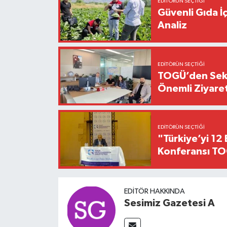
EDITÖRÜN SEÇTIĞI
Güvenli Gıda İ
Analiz
EDITÖRÜN SEÇTIĞI
TOGÜ’den Sektö
Önemli Ziyaret
EDITÖRÜN SEÇTIĞI
"Türkiye’yi 12 
Konferansı TO
EDITÖR HAKKINDA
Sesimiz Gazetesi A