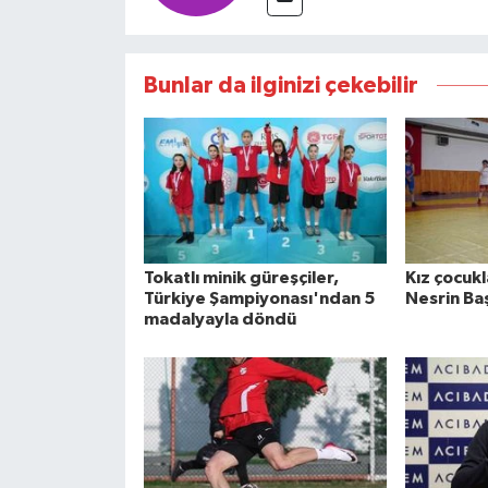
Bunlar da ilginizi çekebilir
Tokatlı minik güreşçiler,
Kız çocukl
Türkiye Şampiyonası'ndan 5
Nesrin Ba
madalyayla döndü