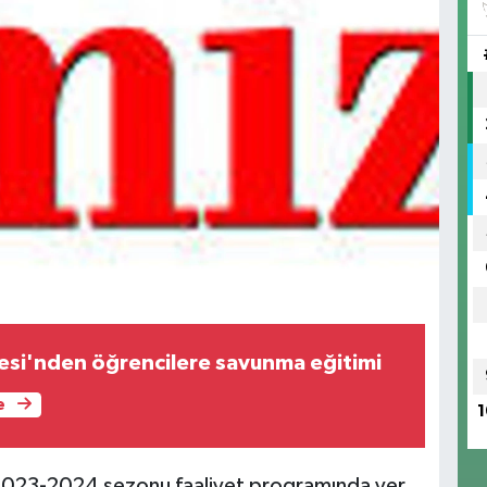
esi'nden öğrencilere savunma eğitimi
e
1
2023-2024 sezonu faaliyet programında yer