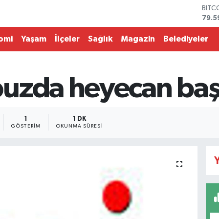
BITC
79.5
DOL
45,4
omi
Yaşam
İlçeler
Sağlık
Magazin
Belediyeler
EUR
53,3
STER
61,6
uzda heyecan baş
G.AL
686
BİST
14.5
1
1 DK
GÖSTERIM
OKUNMA SÜRESI
Y