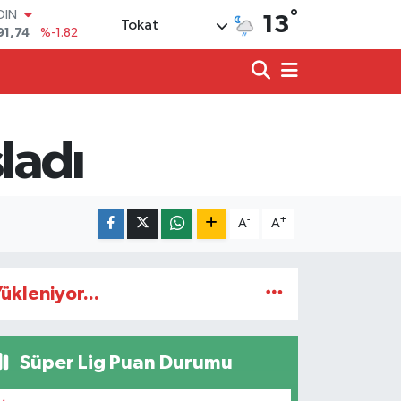
OIN
°
91,74
%-1.82
13
Tokat
AR
3620
%0.02
O
8690
%0.19
LİN
0380
%0.18
ladı
TIN
2,09000
%0.19
100
98,00
%0
-
+
A
A
ükleniyor...
Süper Lig Puan Durumu