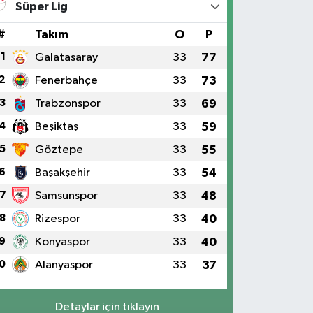
Süper Lig
#
Takım
O
P
1
Galatasaray
33
77
2
Fenerbahçe
33
73
3
Trabzonspor
33
69
4
Beşiktaş
33
59
5
Göztepe
33
55
6
Başakşehir
33
54
7
Samsunspor
33
48
8
Rizespor
33
40
9
Konyaspor
33
40
0
Alanyaspor
33
37
Detaylar için tıklayın