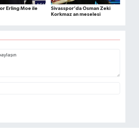
r Erling Moe ile
Sivasspor’da Osman Zeki
Korkmaz an meselesi