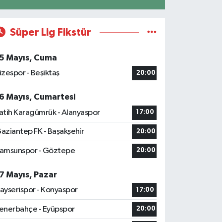
Süper Lig Fikstür
5 Mayıs, Cuma
izespor - Beşiktaş
20:00
6 Mayıs, Cumartesi
atih Karagümrük - Alanyaspor
17:00
aziantep FK - Başakşehir
20:00
amsunspor - Göztepe
20:00
7 Mayıs, Pazar
ayserispor - Konyaspor
17:00
enerbahçe - Eyüpspor
20:00